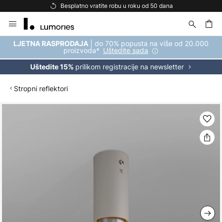
Besplatno vratite robu u roku od 50 dana
Skip
to
Content
| do 70% popusta na više od 20.000
LJETNA RASPRODAJA
proizvoda*
Uštedite sada
prilikom registracije na newsletter
Uštedite 15%
Stropni reflektori
Skip
to
the
end
of
the
images
gallery