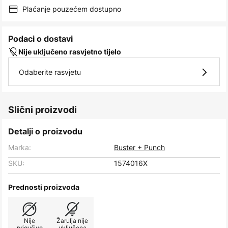
images
Plaćanje pouzećem dostupno
gallery
Podaci o dostavi
Nije uključeno rasvjetno tijelo
Odaberite rasvjetu
Slični proizvodi
Detalji o proizvodu
Marka:
Buster + Punch
SKU:
1574016X
Prednosti proizvoda
Nije
Žarulja nije
prigušivo
uključena