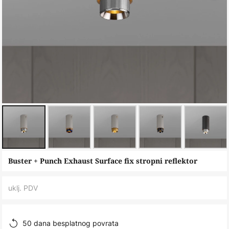
Skip
Buster + Punch Exhaust Surface fix stropni reflektor
to
the
uklj. PDV
beginning
of
the
50 dana besplatnog povrata