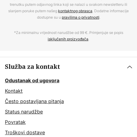
trenutku putem odjavnog linka koji se nalazi u svakom newsletteru ili
slanjem poruke putem našeg
kontaktnog obrasca
. Dodatne informacije
dostupne su u
pravilima o privatnosti
.
*Za minimalnu vrijednost narudžbe od 99 €. Primjenjuje se popis
isključenih proizvođača
.
Služba za kontakt
Odustanak od ugovora
Kontakt
Često postavljana pitanja
Status narudžbe
Povratak
Troškovi dostave