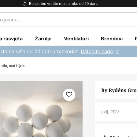
Besplatno vratite robu u roku od 50 dana
a rasvjeta
Žarulje
Ventilatori
Brendovi
sta na više od 20.000 proizvoda*
Uštedite sada
tlo, mat bijelo
By Rydéns Gros
uklj. PDV