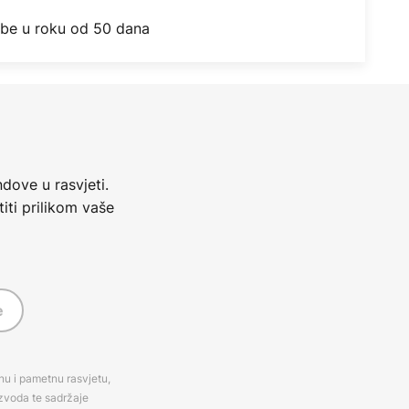
obe u roku od 50 dana
dove u rasvjeti.
iti prilikom vaše
e
rnu i pametnu rasvjetu,
izvoda te sadržaje