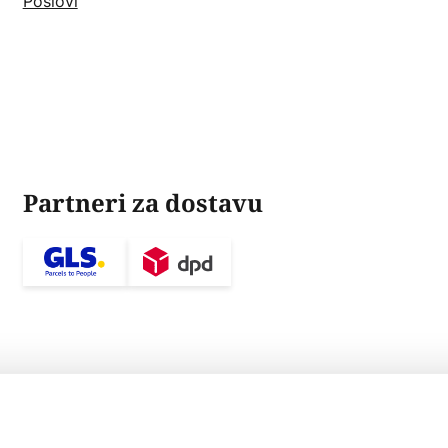
Poslovi
Partneri za dostavu
ijelo
ula
Odredbe i uvjeti
Zaštita osobnih podataka
Pravilnik o baterijama i akum