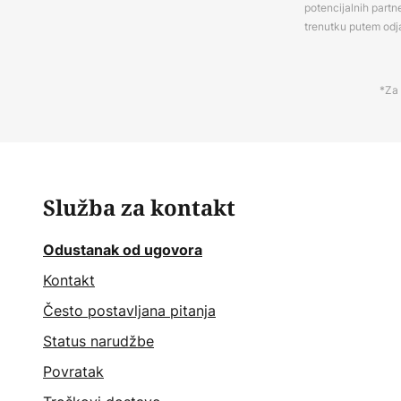
potencijalnih partn
trenutku putem odj
*Za 
Služba za kontakt
Odustanak od ugovora
Kontakt
Često postavljana pitanja
Status narudžbe
Povratak