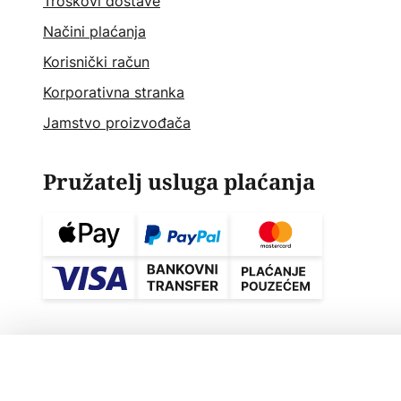
Troškovi dostave
Načini plaćanja
Korisnički račun
Korporativna stranka
Jamstvo proizvođača
Pružatelj usluga plaćanja
By Rydéns Gross stropno svjetlo, mat b
Postavke privatnosti
Pravna klauz