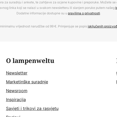
era za suradnju i ankete, te zahtjeve za ocjene kupovine i preporuke. Možete se o
avnog linka koji se nalazi u svakom newsletteru ili slanjem poruke putem našeg
k
Dodatne informacije dostupne su u
pravilima o privatnosti
.
minimalnu vrijednost narudžbe od 99 €. Primjenjuje se popis
isključenih proizvo
O lampenweltu
Newsletter
Marketinške suradnje
Newsroom
Inspiracija
Savjeti i trikovi za rasvjetu