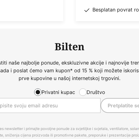
Besplatan povrat r
Bilten
iti naše najbolje ponude, ekskluzivne akcije i najnovije tren
 sada i poslat ćemo vam kupon* od 15 % koji možete iskorist
prve kupovine u našoj internetskoj trgovini.
Privatni kupac
Društvo
Pretplatite s
es newsletter i primajte povoljne ponude za svjetiljke i svjetala, ventilatore, sola
, sniženja cijena proizvoda ili promotivne pakete, preporuke i prezentacije pro