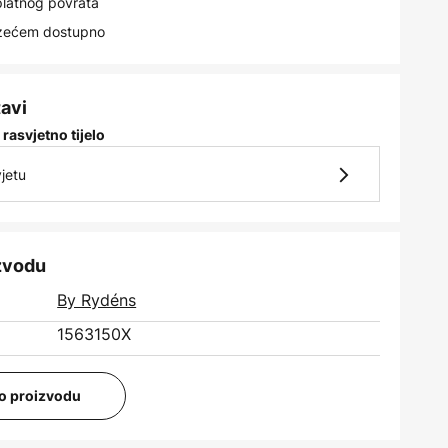
latnog povrata
uzećem dostupno
tavi
 rasvjetno tijelo
jetu
izvodu
By Rydéns
1563150X
i o proizvodu