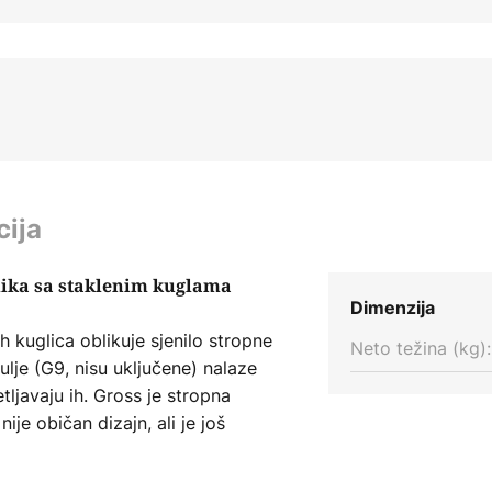
cija
elika sa staklenim kuglama
Dimenzija
h kuglica oblikuje sjenilo stropne
Neto težina (kg):
ulje (G9, nisu uključene) nalaze
tljavaju ih. Gross je stropna
ije običan dizajn, ali je još
ma soba.