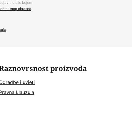
djaviti u bilo kojem
ontaktnog obrasca
.
đača
.
Raznovrsnost proizvoda
Odredbe i uvjeti
Pravna klauzula