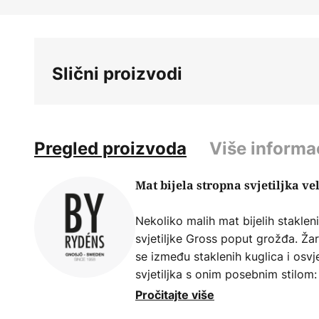
Skip
to
the
beginning
Slični proizvodi
of
the
images
gallery
Pregled proizvoda
Više informa
Mat bijela stropna svjetiljka v
Nekoliko malih mat bijelih stakleni
svjetiljke Gross poput grožđa. Žar
se između staklenih kuglica i osvje
svjetiljka s onim posebnim stilom: n
uvijek vrlo svestran u svim vrsta
Pročitajte više