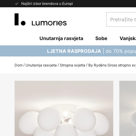
Skip
Najširi izbor brendova u Europi
to
Pretražite
Content
trgovinu...
Unutarnja rasvjeta
Sobe
Vanjsk
| do 70% popu
LJETNA RASPRODAJA
Dom
Unutarnja rasvjeta
Stropna svjetla
By Rydéns Gross stropno svje
Skip
to
the
end
of
the
images