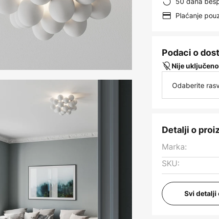
50 dana besp
Plaćanje po
Podaci o dos
Nije uključeno
Odaberite rasv
Detalji o pro
Marka:
SKU:
Svi detalj