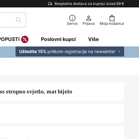
Besplatna dostava za kupnju iznad 69 €
traži
Servis
Prijava
Moja košarica
POPUSTI
Poslovni kupci
Više
prilikom registracije na newsletter
Uštedite 15%
s stropno svjetlo, mat bijelo