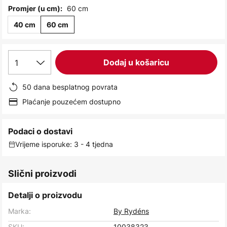
images
60 cm
Promjer (u cm):
gallery
40 cm
60 cm
1
Dodaj u košaricu
50 dana besplatnog povrata
Plaćanje pouzećem dostupno
Podaci o dostavi
Vrijeme isporuke: 3 - 4 tjedna
Slični proizvodi
Detalji o proizvodu
Marka:
By Rydéns
SKU:
10038323