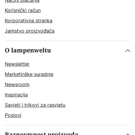
Načini plaćanja
Korisnički račun
Korporativna stranka
Jamstvo proizvođača
O lampenweltu
Newsletter
Marketinške suradnje
Newsroom
Inspiracija
Savjeti i trikovi za rasvjetu
Poslovi
Raznovrsnost proizvoda