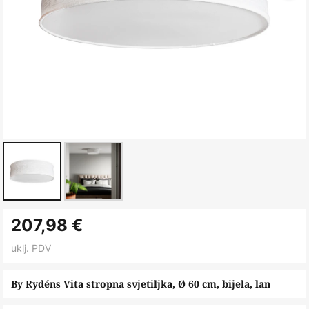
Skip
207,98 €
to
the
uklj. PDV
beginning
of
By Rydéns Vita stropna svjetiljka, Ø 60 cm, bijela, lan
the