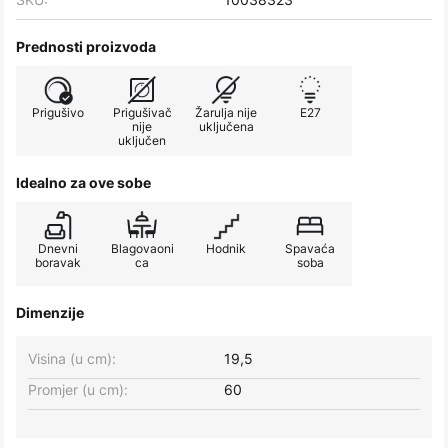
Prednosti proizvoda
Prigušivo
Prigušivač
Žarulja nije
E27
nije
uključena
uključen
Idealno za ove sobe
Dnevni
Blagovaoni
Hodnik
Spavaća
boravak
ca
soba
Dimenzije
Visina (u cm):
19,5
Promjer (u cm):
60