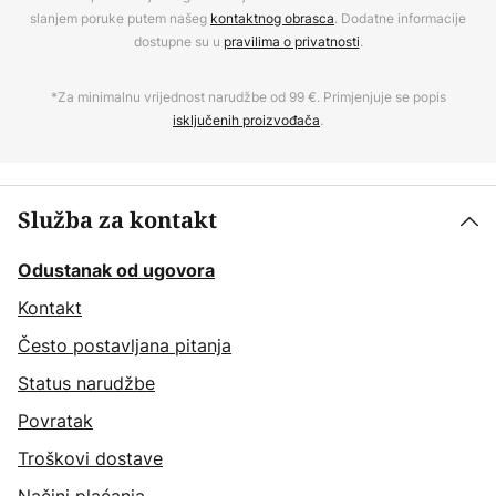
slanjem poruke putem našeg
kontaktnog obrasca
. Dodatne informacije
dostupne su u
pravilima o privatnosti
.
*Za minimalnu vrijednost narudžbe od 99 €. Primjenjuje se popis
isključenih proizvođača
.
Služba za kontakt
Odustanak od ugovora
Kontakt
Često postavljana pitanja
Status narudžbe
Povratak
Troškovi dostave