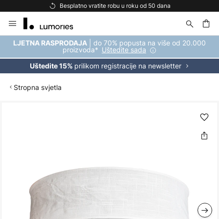
Besplatno vratite robu u roku od 50 dana
Skip
to
Content
| do 70% popusta na više od 20.000
LJETNA RASPRODAJA
proizvoda*
Uštedite sada
prilikom registracije na newsletter
Uštedite 15%
Stropna svjetla
Skip
to
the
end
of
the
images
gallery