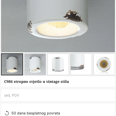
Skip
C986 stropno svjetlo u vintage stilu
to
the
uklj. PDV
beginning
of
the
50 dana besplatnog povrata