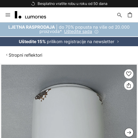
Besplatno vratite robu u roku od 50 dana
Skip
to
Content
| do 70% popusta na više od 20.000
LJETNA RASPRODAJA
proizvoda*
Uštedite sada
prilikom registracije na newsletter
Uštedite 15%
Stropni reflektori
Skip
to
the
end
of
the
images
gallery