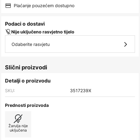
images
Plaćanje pouzećem dostupno
gallery
Podaci o dostavi
Nije uključeno rasvjetno tijelo
Odaberite rasvjetu
Slični proizvodi
Detalji o proizvodu
SKU:
3517239X
Prednosti proizvoda
Žarulja nije
uključena