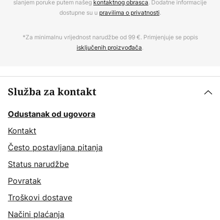
slanjem poruke putem našeg
kontaktnog obrasca
. Dodatne informacije
dostupne su u
pravilima o privatnosti
.
*Za minimalnu vrijednost narudžbe od 99 €. Primjenjuje se popis
isključenih proizvođača
.
Služba za kontakt
Odustanak od ugovora
Kontakt
Često postavljana pitanja
Status narudžbe
Povratak
Troškovi dostave
Načini plaćanja