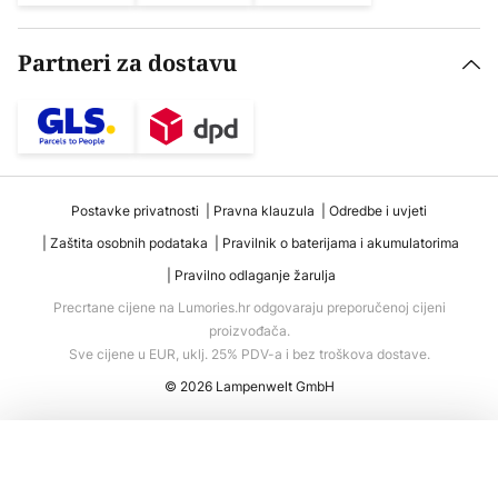
Partneri za dostavu
Postavke privatnosti
Pravna klauzula
Odredbe i uvjeti
Zaštita osobnih podataka
Pravilnik o baterijama i akumulatorima
Pravilno odlaganje žarulja
Precrtane cijene na Lumories.hr odgovaraju preporučenoj cijeni
proizvođača.
Sve cijene u EUR, uklj. 25% PDV-a i bez troškova dostave.
© 2026 Lampenwelt GmbH
Dodaj u košaricu