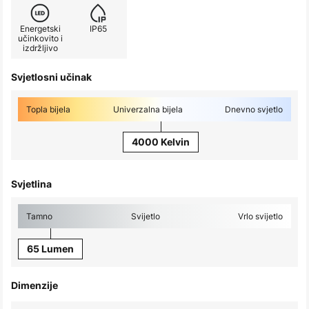
Energetski
IP65
učinkovito i
izdržljivo
Svjetlosni učinak
Topla bijela
Univerzalna bijela
Dnevno svjetlo
4000 Kelvin
Svjetlina
Tamno
Svijetlo
Vrlo svijetlo
65 Lumen
Dimenzije