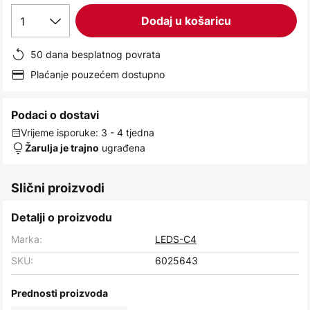
images
1
Dodaj u košaricu
gallery
50 dana besplatnog povrata
Plaćanje pouzećem dostupno
Podaci o dostavi
Vrijeme isporuke: 3 - 4 tjedna
ugrađena
Žarulja je trajno
Slični proizvodi
Detalji o proizvodu
Marka:
LEDS-C4
SKU:
6025643
Prednosti proizvoda