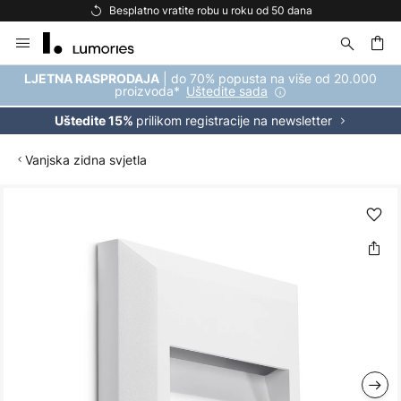
Besplatno vratite robu u roku od 50 dana
Skip
to
Content
| do 70% popusta na više od 20.000
LJETNA RASPRODAJA
proizvoda*
Uštedite sada
prilikom registracije na newsletter
Uštedite 15%
Vanjska zidna svjetla
Skip
to
the
end
of
the
images
gallery