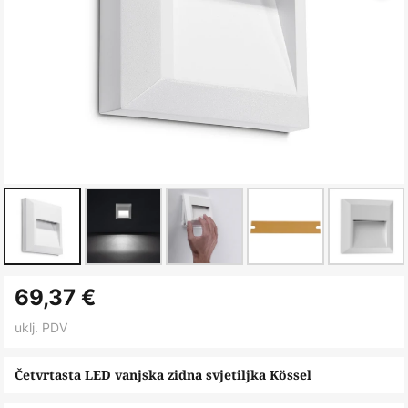
Skip
69,37 €
to
the
uklj. PDV
beginning
of
Četvrtasta LED vanjska zidna svjetiljka Kössel
the