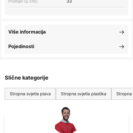
Promjer (u cm):
33
Više informacija
Pojedinosti
Slične kategorije
Stropna svjetla plava
Stropna svjetla plastika
Stropna 