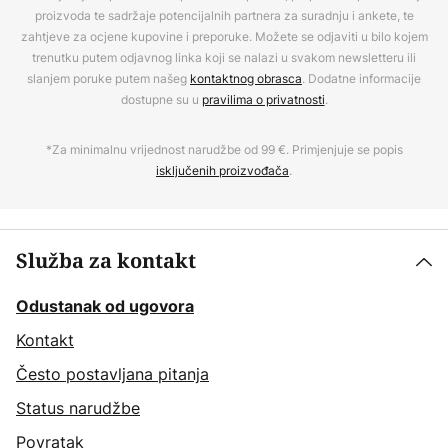
proizvoda te sadržaje potencijalnih partnera za suradnju i ankete, te
zahtjeve za ocjene kupovine i preporuke. Možete se odjaviti u bilo kojem
trenutku putem odjavnog linka koji se nalazi u svakom newsletteru ili
slanjem poruke putem našeg
kontaktnog obrasca
. Dodatne informacije
dostupne su u
pravilima o privatnosti
.
*Za minimalnu vrijednost narudžbe od 99 €. Primjenjuje se popis
isključenih proizvođača
.
Služba za kontakt
Odustanak od ugovora
Kontakt
Često postavljana pitanja
Status narudžbe
Povratak