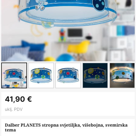
Skip
41,90 €
to
the
uklj. PDV
beginning
of
Dalber PLANETS stropna svjetiljka, višebojna, svemirska
tema
the