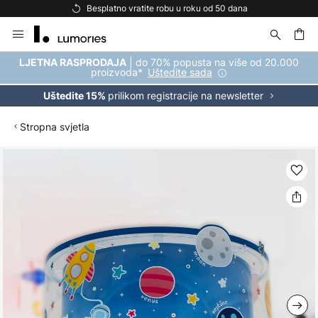
Besplatno vratite robu u roku od 50 dana
Skip
to
Content
| do 70% popusta na više od 20.000
LJETNA RASPRODAJA
proizvoda*
Uštedite sada
prilikom registracije na newsletter
Uštedite 15%
Stropna svjetla
Skip
to
the
end
of
the
images
gallery