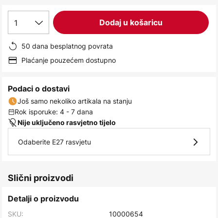
images
gallery
1
Dodaj u košaricu
50 dana besplatnog povrata
Plaćanje pouzećem dostupno
Podaci o dostavi
Još samo nekoliko artikala na stanju
Rok isporuke: 4 - 7 dana
Nije uključeno rasvjetno tijelo
Odaberite E27 rasvjetu
Slični proizvodi
Detalji o proizvodu
SKU:
10000654