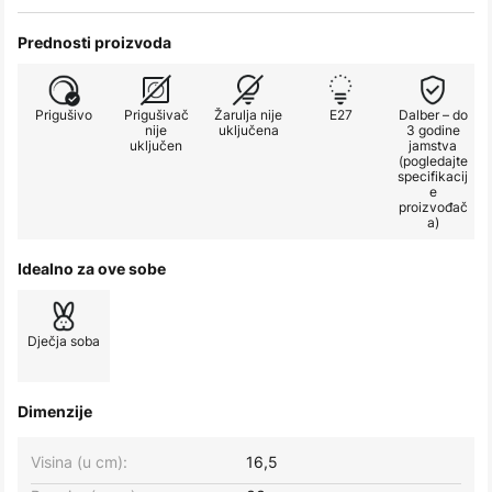
Prednosti proizvoda
Prigušivo
Prigušivač
Žarulja nije
E27
Dalber – do
nije
uključena
3 godine
uključen
jamstva
(pogledajte
specifikacij
e
proizvođač
a)
Idealno za ove sobe
Dječja soba
Dimenzije
Visina (u cm):
16,5