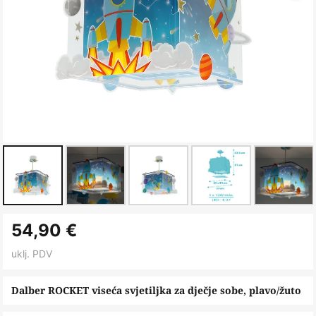
Skip
54,90 €
to
the
uklj. PDV
beginning
of
Dalber ROCKET viseća svjetiljka za dječje sobe, plavo/žuto
the