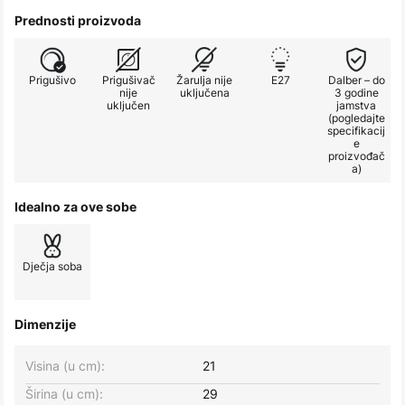
Prednosti proizvoda
Prigušivo
Prigušivač
Žarulja nije
E27
Dalber – do
nije
uključena
3 godine
uključen
jamstva
(pogledajte
specifikacij
e
proizvođač
a)
Idealno za ove sobe
Dječja soba
Dimenzije
Visina (u cm):
21
Širina (u cm):
29