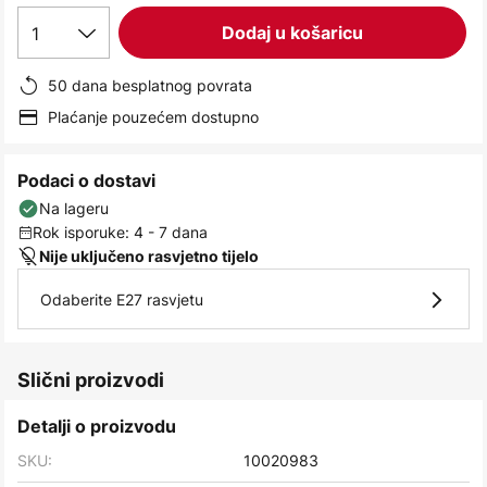
images
1
Dodaj u košaricu
gallery
50 dana besplatnog povrata
Plaćanje pouzećem dostupno
Podaci o dostavi
Na lageru
Rok isporuke: 4 - 7 dana
Nije uključeno rasvjetno tijelo
Odaberite E27 rasvjetu
Slični proizvodi
Detalji o proizvodu
SKU:
10020983