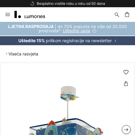
Besplatno vratite robu u roku od 50 dana
Bespl
Skip
to
Content
| do 70% popusta na više od 20.000
LJETNA RASPRODAJA
proizvoda*
Uštedite sada
prilikom registracije na newsletter
Uštedite 15%
Viseća rasvjeta
Skip
to
the
end
of
the
images
gallery