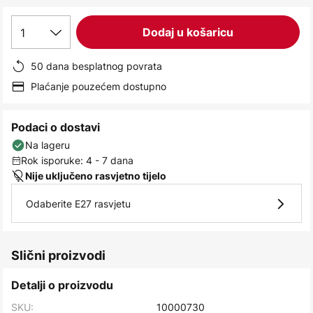
images
gallery
1
Dodaj u košaricu
50 dana besplatnog povrata
Plaćanje pouzećem dostupno
Podaci o dostavi
Na lageru
Rok isporuke: 4 - 7 dana
Nije uključeno rasvjetno tijelo
Odaberite E27 rasvjetu
Slični proizvodi
Detalji o proizvodu
SKU:
10000730