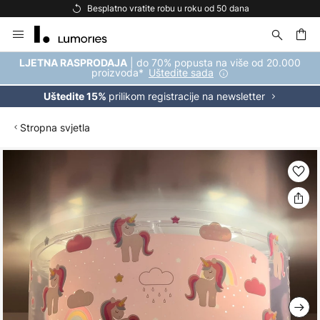
Besplatno vratite robu u roku od 50 dana
Skip
to
Content
| do 70% popusta na više od 20.000
LJETNA RASPRODAJA
proizvoda*
Uštedite sada
prilikom registracije na newsletter
Uštedite 15%
Stropna svjetla
Skip
to
the
end
of
the
images
gallery