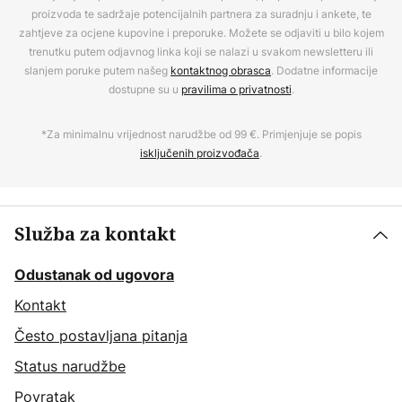
proizvoda te sadržaje potencijalnih partnera za suradnju i ankete, te
zahtjeve za ocjene kupovine i preporuke. Možete se odjaviti u bilo kojem
trenutku putem odjavnog linka koji se nalazi u svakom newsletteru ili
slanjem poruke putem našeg
kontaktnog obrasca
. Dodatne informacije
dostupne su u
pravilima o privatnosti
.
*Za minimalnu vrijednost narudžbe od 99 €. Primjenjuje se popis
isključenih proizvođača
.
Služba za kontakt
Odustanak od ugovora
Kontakt
Često postavljana pitanja
Status narudžbe
Povratak