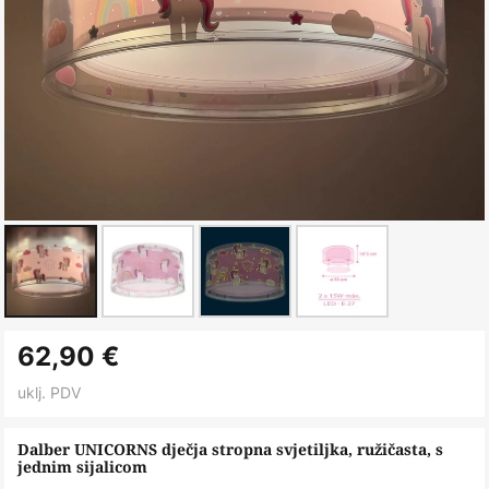
Skip
62,90 €
to
the
uklj. PDV
beginning
of
Dalber UNICORNS dječja stropna svjetiljka, ružičasta, s
jednim sijalicom
the