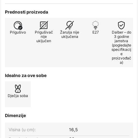
Prednosti proizvoda
Prigušivo
Prigušivač
Žarulja nije
E27
Dalber – do
nije
uključena
3 godine
uključen
jamstva
(pogledajte
specifikacij
e
proizvođač
a)
Idealno za ove sobe
Dječja soba
Dimenzije
Visina (u cm):
16,5