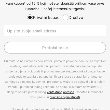
vam kupon* od 15 % koji možete iskoristiti prilikom vaše prve
kupovine u našoj internetskoj trgovini.
Privatni kupac
Društvo
Pretplatite se
Prijavite se na Lumories newsletter i primajte povoljne ponude za svjetiljke
i svjetala, ventilatore, solarnu i pametnu rasvjetu, kupone za popuste,
sniženja cijena proizvoda ili promotivne pakete, preporuke i prezentacije
proizvoda te sadržaje potencijalnih partnera za suradnju i ankete, te
zahtjeve za ocjene kupovine i preporuke. Možete se odjaviti u bilo kojem
trenutku putem odjavnog linka koji se nalazi u svakom newsletteru ili
slanjem poruke putem našeg
kontaktnog obrasca
. Dodatne informacije
dostupne su u
pravilima o privatnosti
.
*Za minimalnu vrijednost narudžbe od 99 €. Primjenjuje se popis