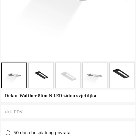
Skip
Dekor Walther Slim N LED zidna svjetiljka
to
the
uklj. PDV
beginning
of
the
50 dana besplatnog povrata