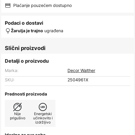
images
Plaćanje pouzećem dostupno
gallery
Podaci o dostavi
ugrađena
Žarulja je trajno
Slični proizvodi
Detalji o proizvodu
Marka:
Decor Walther
SKU:
2504961X
Prednosti proizvoda
Nije
Energetski
prigušivo
učinkovito i
izdržljivo
Idealno za ove sobe