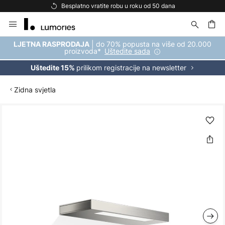
Besplatno vratite robu u roku od 50 dana
Skip
to
Content
| do 70% popusta na više od 20.000
LJETNA RASPRODAJA
proizvoda*
Uštedite sada
prilikom registracije na newsletter
Uštedite 15%
Zidna svjetla
Skip
to
the
end
of
the
images
gallery