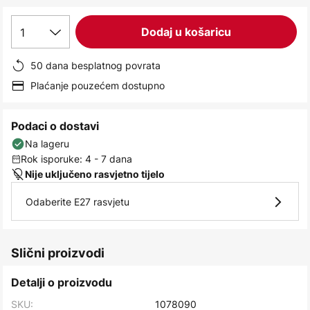
images
gallery
1
Dodaj u košaricu
50 dana besplatnog povrata
Plaćanje pouzećem dostupno
Podaci o dostavi
Na lageru
Rok isporuke: 4 - 7 dana
Nije uključeno rasvjetno tijelo
Odaberite E27 rasvjetu
Slični proizvodi
Detalji o proizvodu
SKU:
1078090