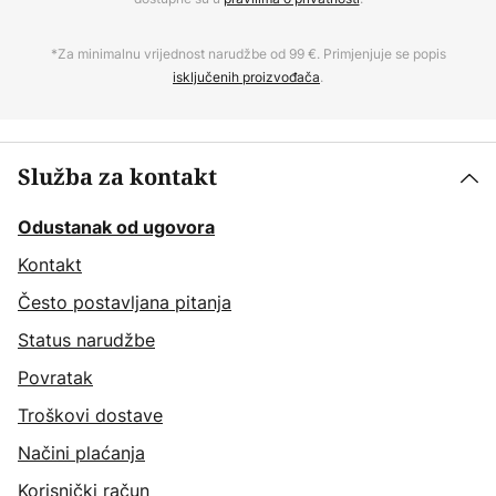
*Za minimalnu vrijednost narudžbe od 99 €. Primjenjuje se popis
isključenih proizvođača
.
Služba za kontakt
Odustanak od ugovora
Kontakt
Često postavljana pitanja
Status narudžbe
Povratak
Troškovi dostave
Načini plaćanja
Korisnički račun