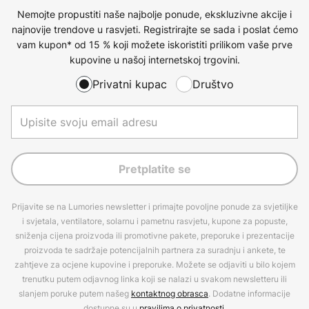
Nemojte propustiti naše najbolje ponude, ekskluzivne akcije i
najnovije trendove u rasvjeti. Registrirajte se sada i poslat ćemo
vam kupon* od 15 % koji možete iskoristiti prilikom vaše prve
kupovine u našoj internetskoj trgovini.
Privatni kupac
Društvo
Pretplatite se
Prijavite se na Lumories newsletter i primajte povoljne ponude za svjetiljke
i svjetala, ventilatore, solarnu i pametnu rasvjetu, kupone za popuste,
sniženja cijena proizvoda ili promotivne pakete, preporuke i prezentacije
proizvoda te sadržaje potencijalnih partnera za suradnju i ankete, te
zahtjeve za ocjene kupovine i preporuke. Možete se odjaviti u bilo kojem
trenutku putem odjavnog linka koji se nalazi u svakom newsletteru ili
slanjem poruke putem našeg
kontaktnog obrasca
. Dodatne informacije
dostupne su u
pravilima o privatnosti
.