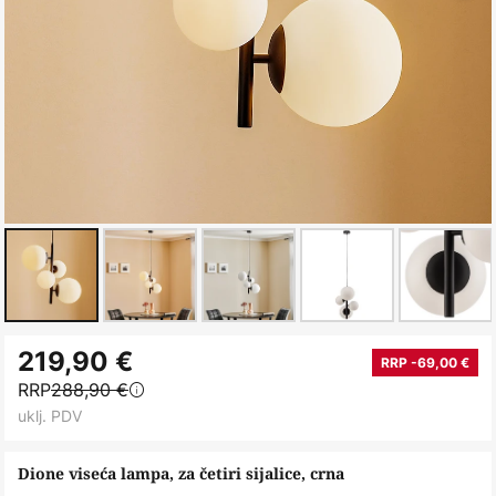
Skip
219,90 €
to
RRP -69,00 €
RRP
288,90 €
the
uklj. PDV
beginning
of
Dione viseća lampa, za četiri sijalice, crna
the