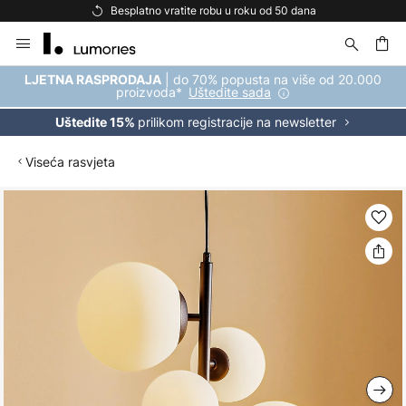
Besplatno vratite robu u roku od 50 dana
Skip
to
Content
| do 70% popusta na više od 20.000
LJETNA RASPRODAJA
proizvoda*
Uštedite sada
prilikom registracije na newsletter
Uštedite 15%
Viseća rasvjeta
Skip
to
the
end
of
the
images
gallery