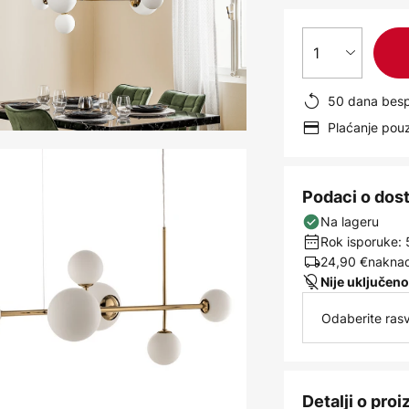
1
50 dana besp
Plaćanje po
Podaci o dos
Na lageru
Rok isporuke: 
24,90 €
naknad
Nije uključeno
Odaberite rasv
Detalji o pro