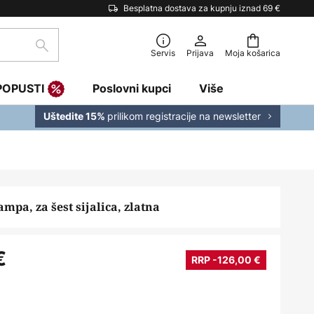
Besplatna dostava za kupnju iznad 69 €
traži
Servis
Prijava
Moja košarica
POPUSTI
Poslovni kupci
Više
prilikom registracije na newsletter
Uštedite 15%
ampa, za šest sijalica, zlatna
€
RRP -126,00 €