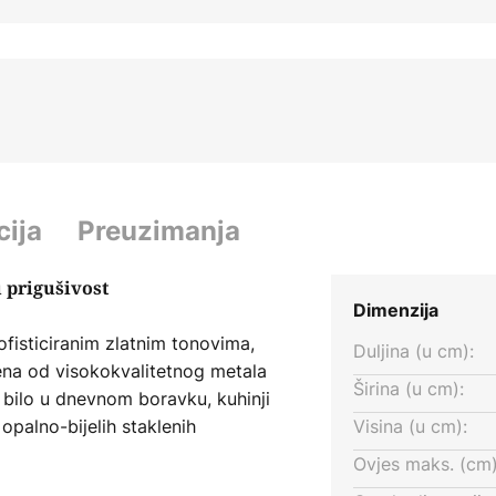
cija
Preuzimanja
 prigušivost
Dimenzija
sofisticiranim zlatnim tonovima,
Duljina (u cm):
đena od visokokvalitetnog metala
Širina (u cm):
e, bilo u dnevnom boravku, kuhinji
opalno-bijelih staklenih
Visina (u cm):
remensku atmosferu.
Ovjes maks. (cm)