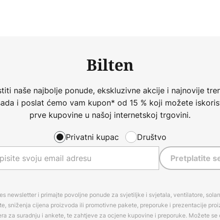
Bilten
iti naše najbolje ponude, ekskluzivne akcije i najnovije tren
 sada i poslat ćemo vam kupon* od 15 % koji možete iskorist
prve kupovine u našoj internetskoj trgovini.
Privatni kupac
Društvo
Pretplatite s
es newsletter i primajte povoljne ponude za svjetiljke i svjetala, ventilatore, sola
, sniženja cijena proizvoda ili promotivne pakete, preporuke i prezentacije pro
era za suradnju i ankete, te zahtjeve za ocjene kupovine i preporuke. Možete se o