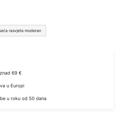
seća rasvjeta moderan
iznad 69 €
ova u Europi
obe u roku od 50 dana