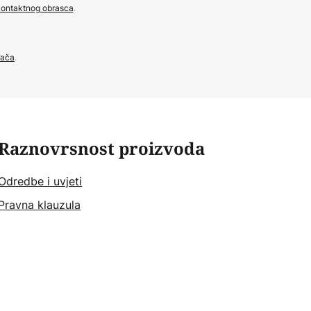
ontaktnog obrasca
.
đača
.
Raznovrsnost proizvoda
Odredbe i uvjeti
Pravna klauzula