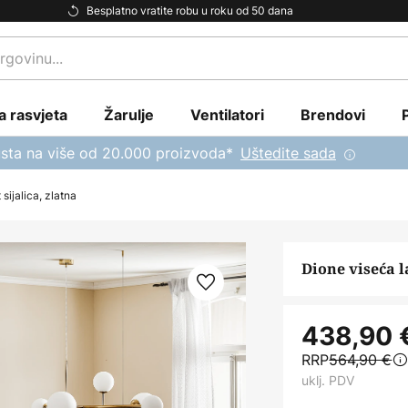
Besplatno vratite robu u roku od 50 dana
a rasvjeta
Žarulje
Ventilatori
Brendovi
sta na više od 20.000 proizvoda*
Uštedite sada
sijalica, zlatna
Dione viseća l
438,90 
RRP
564,90 €
uklj. PDV