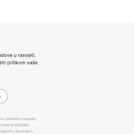
dove u rasvjeti.
iti prilikom vaše
e
rnu i pametnu rasvjetu,
izvoda te sadržaje
djaviti u bilo kojem