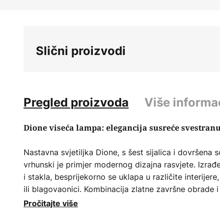
Skip
to
the
beginning
Slični proizvodi
of
the
images
gallery
Pregled proizvoda
Više informa
Dione viseća lampa: elegancija susreće svestranu
Nastavna svjetiljka Dione, s šest sijalica i dovršena 
vrhunski je primjer modernog dizajna rasvjete. Izra
i stakla, besprijekorno se uklapa u različite interijer
ili blagovaonici. Kombinacija zlatne završne obrade i 
elemenata daje svakoj prostoriji luksuznu, ali bezv
Pročitajte više