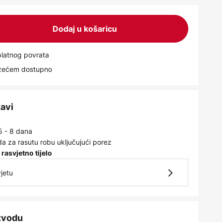
Dodaj u košaricu
latnog povrata
uzećem dostupno
tavi
5 - 8 dana
a za rasutu robu uključujući porez
 rasvjetno tijelo
jetu
izvodu