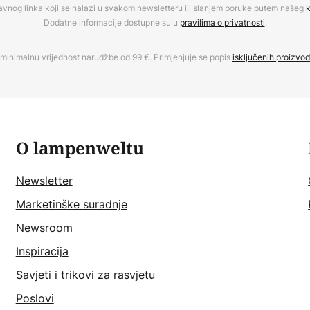
avnog linka koji se nalazi u svakom newsletteru ili slanjem poruke putem našeg
k
Dodatne informacije dostupne su u
pravilima o privatnosti
.
minimalnu vrijednost narudžbe od 99 €. Primjenjuje se popis
isključenih proizvo
O lampenweltu
Newsletter
Marketinške suradnje
Newsroom
Inspiracija
Savjeti i trikovi za rasvjetu
Poslovi