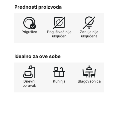
Posebna značajka svjetiljke Dione je mogućnost pri
Prednosti proizvoda
pomoću vanjskog prigušivača. To omogućuje fleksibi
svjetla za stvaranje željene atmosfere, bilo za opušta
Visibrena svjetiljka Dione kombinira funkcionalnost 
Prigušivo
Prigušivač nije
Žarulja nije
je istaknutim elementom svakog modernog interijera
uključen
uključena
Idealno za ove sobe
Dnevni
Kuhinja
Blagovaonica
boravak