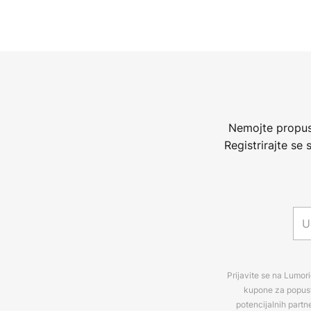
Nemojte propust
Registrirajte se
Prijavite se na Lumori
kupone za popuste
potencijalnih partn