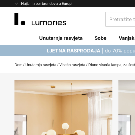
Skip
Najširi izbor brendova u Europi
to
Pretražite
Content
trgovinu...
Unutarnja rasvjeta
Sobe
Vanjsk
| do 70% popu
LJETNA RASPRODAJA
Dom
Unutarnja rasvjeta
Viseća rasvjeta
Dione viseća lampa, za šest 
Skip
to
the
end
of
the
images