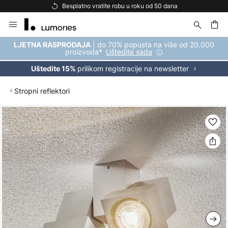
Besplatno vratite robu u roku od 50 dana
Skip
to
Content
| do 70% popusta na više od 20.000
LJETNA RASPRODAJA
proizvoda*
Uštedite sada
prilikom registracije na newsletter
Uštedite 15%
Stropni reflektori
Skip
to
the
end
of
the
images
gallery