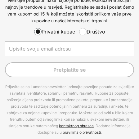
Nemojte propustiti naše najbolje ponude, ekskluzivne akcije i
najnovije trendove u rasvjeti. Registrirajte se sada i poslat ćemo
vam kupon* od 15 % koji možete iskoristiti prilikom vaše prve
kupovine u našoj internetskoj trgovini.
Privatni kupac
Društvo
Pretplatite se
Prijavite se na Lumories newsletter i primajte povoljne ponude za svjetiljke
i svjetala, ventilatore, solarnu i pametnu rasvjetu, kupone za popuste,
sniženja cijena proizvoda ili promotivne pakete, preporuke i prezentacije
proizvoda te sadržaje potencijalnih partnera za suradnju i ankete, te
zahtjeve za ocjene kupovine i preporuke. Možete se odjaviti u bilo kojem
trenutku putem odjavnog linka koji se nalazi u svakom newsletteru ili
slanjem poruke putem našeg
kontaktnog obrasca
. Dodatne informacije
dostupne su u
pravilima o privatnosti
.