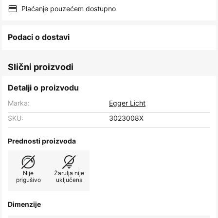
images
Plaćanje pouzećem dostupno
gallery
Podaci o dostavi
Slični proizvodi
Detalji o proizvodu
Marka:
Egger Licht
SKU:
3023008X
Prednosti proizvoda
Nije
Žarulja nije
prigušivo
uključena
Dimenzije