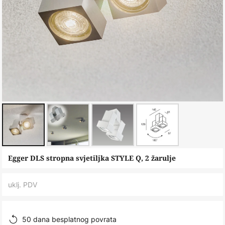
Skip
Egger DLS stropna svjetiljka STYLE Q, 2 žarulje
to
the
uklj. PDV
beginning
of
the
50 dana besplatnog povrata