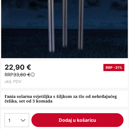
Skip
22,90 €
to
RRP -31%
RRP
33,60 €
the
uklj. PDV
beginning
of
Fania solarna svjetiljka s šiljkom za tlo od nehrđajućeg
the
čelika, set od 3 komada
images
gallery
1
Dodaj u košaricu