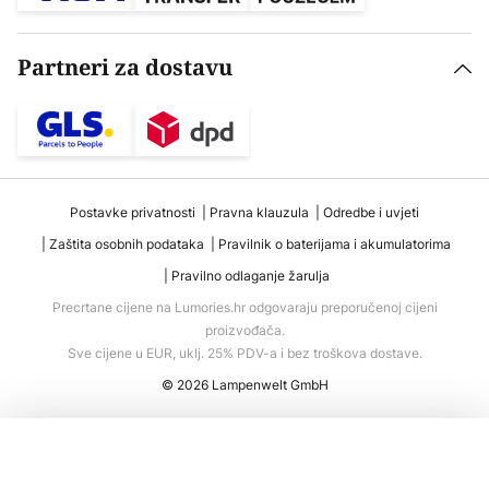
Partneri za dostavu
Postavke privatnosti
Pravna klauzula
Odredbe i uvjeti
Zaštita osobnih podataka
Pravilnik o baterijama i akumulatorima
Pravilno odlaganje žarulja
Precrtane cijene na Lumories.hr odgovaraju preporučenoj cijeni
proizvođača.
Sve cijene u EUR, uklj. 25% PDV-a i bez troškova dostave.
© 2026 Lampenwelt GmbH
Dodaj u košaricu