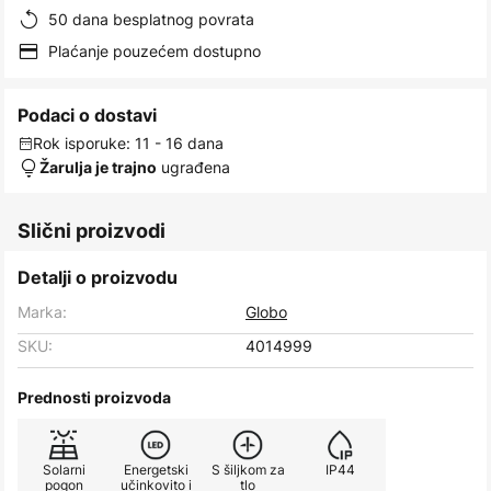
50 dana besplatnog povrata
Plaćanje pouzećem dostupno
Podaci o dostavi
Rok isporuke: 11 - 16 dana
ugrađena
Žarulja je trajno
Slični proizvodi
Detalji o proizvodu
Marka:
Globo
SKU:
4014999
Prednosti proizvoda
Solarni
Energetski
S šiljkom za
IP44
pogon
učinkovito i
tlo