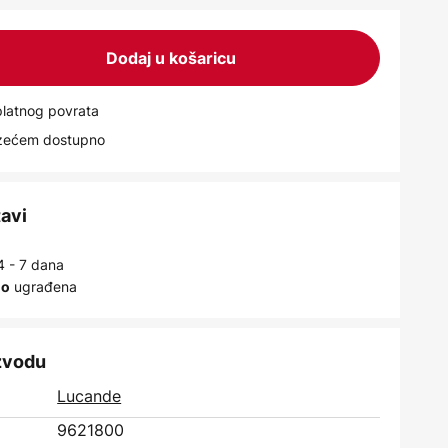
Dodaj u košaricu
latnog povrata
uzećem dostupno
tavi
4 - 7 dana
ugrađena
no
izvodu
Lucande
9621800