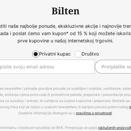
Bilten
iti naše najbolje ponude, ekskluzivne akcije i najnovije tren
 sada i poslat ćemo vam kupon* od 15 % koji možete iskorist
prve kupovine u našoj internetskoj trgovini.
Privatni kupac
Društvo
Pretplatite s
es newsletter i primajte povoljne ponude za svjetiljke i svjetala, ventilatore, sola
, sniženja cijena proizvoda ili promotivne pakete, preporuke i prezentacije pro
era za suradnju i ankete, te zahtjeve za ocjene kupovine i preporuke. Možete se o
avnog linka koji se nalazi u svakom newsletteru ili slanjem poruke putem našeg
k
Dodatne informacije dostupne su u
pravilima o privatnosti
.
minimalnu vrijednost narudžbe od 99 €. Primjenjuje se popis
isključenih proizvo