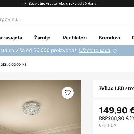
Besplatno vratite robu u roku od 50 dana
a rasvjeta
Žarulje
Ventilatori
Brendovi
sta na više od 20.000 proizvoda*
Uštedite sada
a okruglog oblika
Felias LED str
149,90 
RRP
288,90 €
uklj. PDV