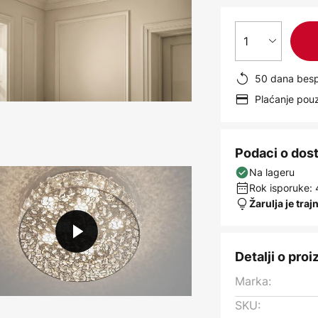
1
50 dana besp
Plaćanje po
Podaci o dos
Na lageru
Rok isporuke: 
Žarulja je traj
Detalji o pro
Marka:
SKU: