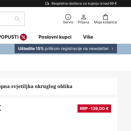
Besplatna dostava za kupnju iznad 69 €
traži
Servis
Prijava
Moja košarica
POPUSTI
Poslovni kupci
Više
prilikom registracije na newsletter
Uštedite 15%
opna svjetiljka okruglog oblika
€
RRP -139,00 €