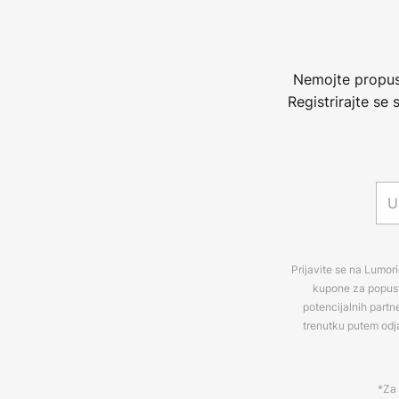
Nemojte propust
Registrirajte se
Prijavite se na Lumori
kupone za popuste
potencijalnih partn
trenutku putem odj
*Za 