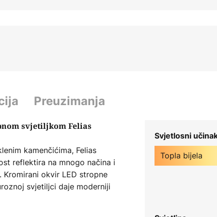
cija
Preuzimanja
pnom svjetiljkom Felias
Svjetlosni učina
klenim kamenčićima, Felias
Topla bijela
lost reflektira na mnogo načina i
. Kromirani okvir LED stropne
uroznoj svjetiljci daje moderniji
tedu energije, ali jaku rasvjetu.