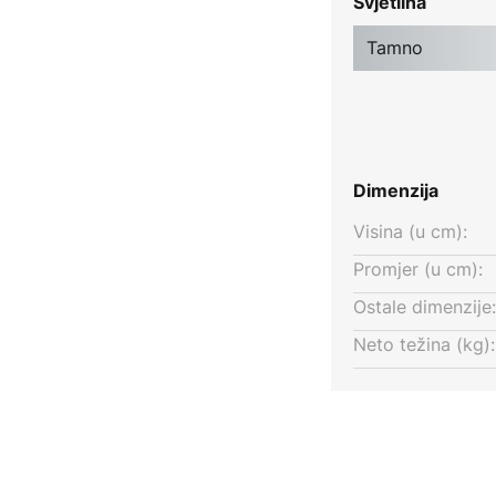
Svjetlina
Tamno
Dimenzija
Visina (u cm):
Promjer (u cm):
Ostale dimenzije:
Neto težina (kg):