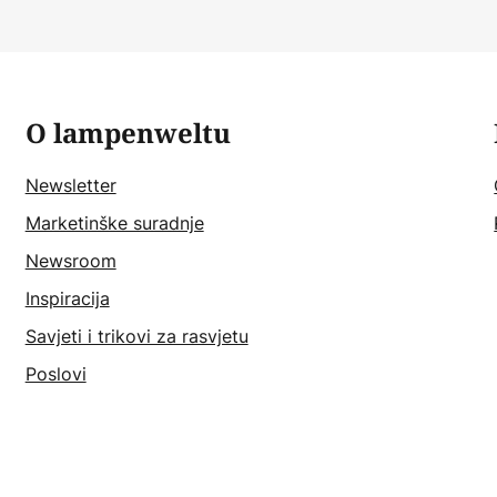
O lampenweltu
Newsletter
Marketinške suradnje
Newsroom
Inspiracija
Savjeti i trikovi za rasvjetu
Poslovi