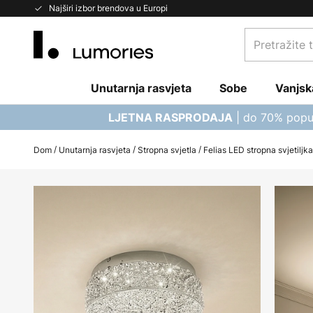
Skip
Najširi izbor brendova u Europi
to
Pretražite
Content
trgovinu...
Unutarnja rasvjeta
Sobe
Vanjsk
| do 70% popu
LJETNA RASPRODAJA
Dom
Unutarnja rasvjeta
Stropna svjetla
Felias LED stropna svjetiljk
Skip
to
the
end
of
the
images