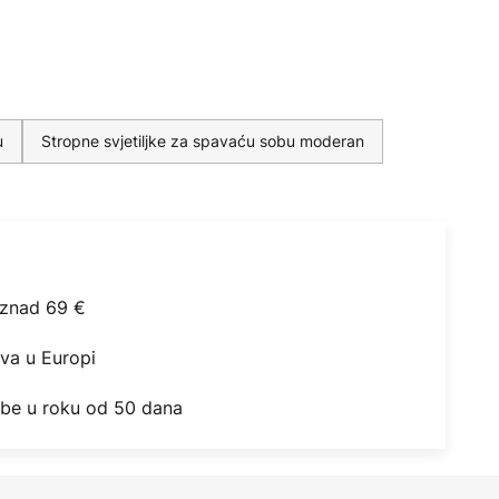
u
Stropne svjetiljke za spavaću sobu moderan
iznad 69 €
ova u Europi
obe u roku od 50 dana