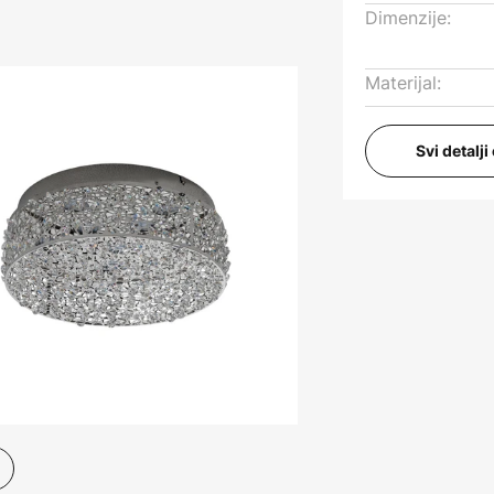
Dimenzije:
Materijal:
Svi detalj