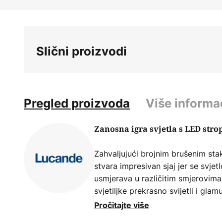
Skip
to
the
beginning
Slični proizvodi
of
the
images
gallery
Pregled proizvoda
Više informa
Zanosna igra svjetla s LED stro
Zahvaljujući brojnim brušenim sta
stvara impresivan sjaj jer se svjet
usmjerava u različitim smjerovima
svjetiljke prekrasno svijetli i glam
karakter. LED diode osiguravaju uš
Pročitajte više