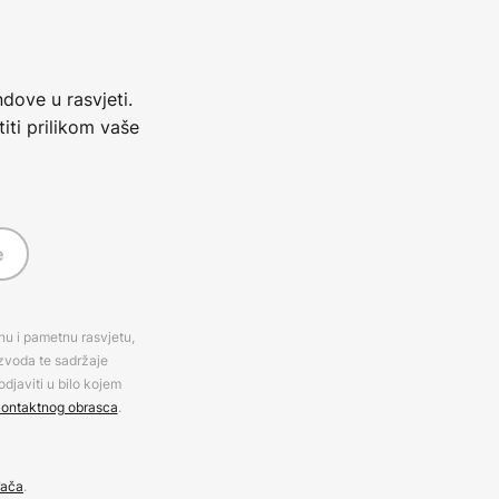
dove u rasvjeti.
iti prilikom vaše
e
rnu i pametnu rasvjetu,
izvoda te sadržaje
djaviti u bilo kojem
ontaktnog obrasca
.
đača
.