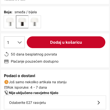
images
gallery
smeđa / bijela
Boja:
1
Dodaj u košaricu
50 dana besplatnog povrata
Plaćanje pouzećem dostupno
Podaci o dostavi
Još samo nekoliko artikala na stanju
Rok isporuke: 4 - 7 dana
Nije uključeno rasvjetno tijelo
Odaberite E27 rasvjetu