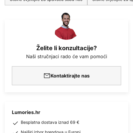
Želite li konzultacije?
Naši stručnjaci rado će vam pomoći
Kontaktirajte nas
Lumories.hr
Besplatna dostava iznad 69 €
Najširi izbor brendova u Europi