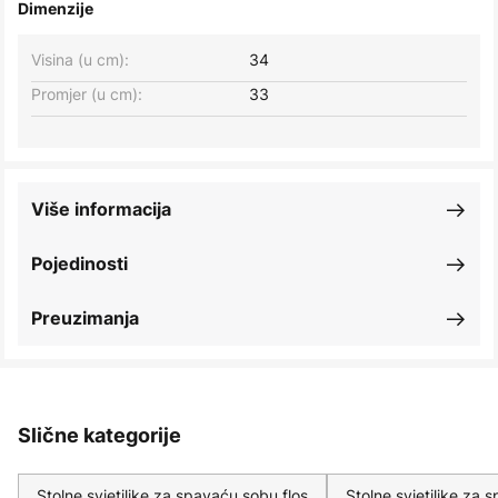
Dimenzije
Visina (u cm):
34
Promjer (u cm):
33
Više informacija
Pojedinosti
Preuzimanja
Slične kategorije
Stolne svjetiljke za spavaću sobu flos
Stolne svjetiljke za 