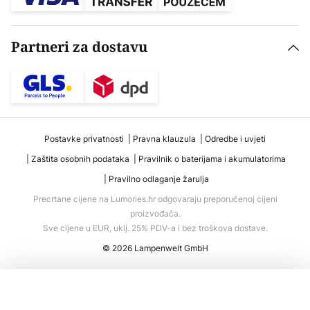
Partneri za dostavu
Postavke privatnosti
Pravna klauzula
Odredbe i uvjeti
Zaštita osobnih podataka
Pravilnik o baterijama i akumulatorima
Pravilno odlaganje žarulja
Precrtane cijene na Lumories.hr odgovaraju preporučenoj cijeni
proizvođača.
Sve cijene u EUR, uklj. 25% PDV-a i bez troškova dostave.
© 2026 Lampenwelt GmbH
Dodaj u košaricu