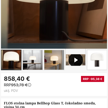
Skip
858,40 €
to
RRP -95,38 €
RRP
953,78 €
the
uklj. PDV
beginning
of
FLOS stolna lampa Bellhop Glass T, čokoladno smeđa,
the
visina 34 cm