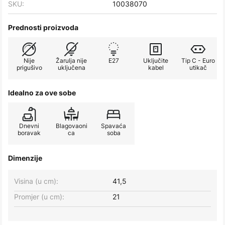
SKU:
10038070
Prednosti proizvoda
Nije
Žarulja nije
E27
Uključite
Tip C - Euro
prigušivo
uključena
kabel
utikač
Idealno za ove sobe
Dnevni
Blagovaoni
Spavaća
boravak
ca
soba
Dimenzije
Visina (u cm):
41,5
Promjer (u cm):
21