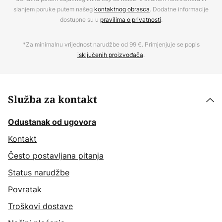
slanjem poruke putem našeg
kontaktnog obrasca
. Dodatne informacije
dostupne su u
pravilima o privatnosti
.
*Za minimalnu vrijednost narudžbe od 99 €. Primjenjuje se popis
isključenih proizvođača
.
Služba za kontakt
Odustanak od ugovora
Kontakt
Često postavljana pitanja
Status narudžbe
Povratak
Troškovi dostave