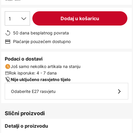
images
gallery
1
Dodaj u košaricu
50 dana besplatnog povrata
Plaćanje pouzećem dostupno
Podaci o dostavi
Još samo nekoliko artikala na stanju
Rok isporuke: 4 - 7 dana
Nije uključeno rasvjetno tijelo
Odaberite E27 rasvjetu
Slični proizvodi
Detalji o proizvodu