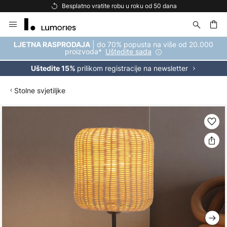
Besplatno vratite robu u roku od 50 dana
Skip
to
Content
| do 70% popusta na više od 20.000
LJETNA RASPRODAJA
proizvoda*
Uštedite sada
prilikom registracije na newsletter
Uštedite 15%
Stolne svjetiljke
Skip
to
the
end
of
the
images
gallery