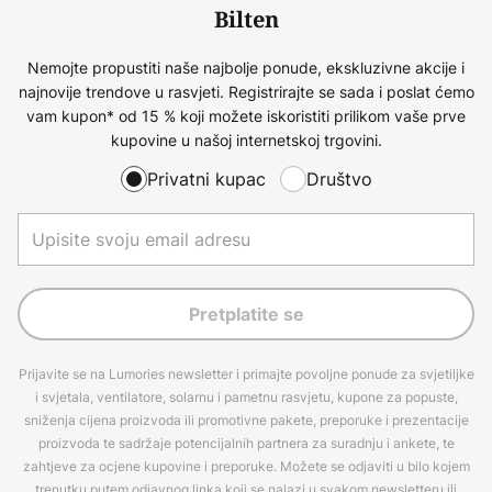
Bilten
Nemojte propustiti naše najbolje ponude, ekskluzivne akcije i
najnovije trendove u rasvjeti. Registrirajte se sada i poslat ćemo
vam kupon* od 15 % koji možete iskoristiti prilikom vaše prve
kupovine u našoj internetskoj trgovini.
Privatni kupac
Društvo
Pretplatite se
Prijavite se na Lumories newsletter i primajte povoljne ponude za svjetiljke
i svjetala, ventilatore, solarnu i pametnu rasvjetu, kupone za popuste,
sniženja cijena proizvoda ili promotivne pakete, preporuke i prezentacije
proizvoda te sadržaje potencijalnih partnera za suradnju i ankete, te
zahtjeve za ocjene kupovine i preporuke. Možete se odjaviti u bilo kojem
trenutku putem odjavnog linka koji se nalazi u svakom newsletteru ili