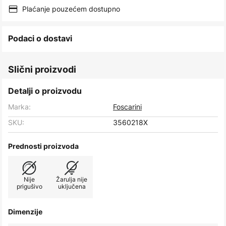
images
Plaćanje pouzećem dostupno
gallery
Podaci o dostavi
Slični proizvodi
Detalji o proizvodu
Marka:
Foscarini
SKU:
3560218X
Prednosti proizvoda
Nije
Žarulja nije
prigušivo
uključena
Dimenzije