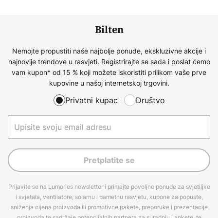
Bilten
Nemojte propustiti naše najbolje ponude, ekskluzivne akcije i
najnovije trendove u rasvjeti. Registrirajte se sada i poslat ćemo
vam kupon* od 15 % koji možete iskoristiti prilikom vaše prve
kupovine u našoj internetskoj trgovini.
Privatni kupac
Društvo
Pretplatite se
Prijavite se na Lumories newsletter i primajte povoljne ponude za svjetiljke
i svjetala, ventilatore, solarnu i pametnu rasvjetu, kupone za popuste,
sniženja cijena proizvoda ili promotivne pakete, preporuke i prezentacije
proizvoda te sadržaje potencijalnih partnera za suradnju i ankete, te