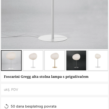
Skip
Foscarini Gregg alta stolna lampa s prigušivačem
to
the
uklj. PDV
beginning
of
the
50 dana besplatnog povrata