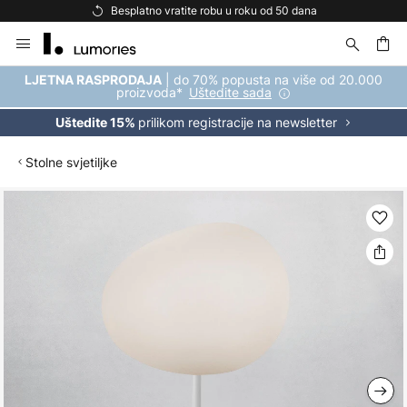
Besplatno vratite robu u roku od 50 dana
Skip
to
Content
| do 70% popusta na više od 20.000
LJETNA RASPRODAJA
proizvoda*
Uštedite sada
prilikom registracije na newsletter
Uštedite 15%
Stolne svjetiljke
Skip
to
the
end
of
the
images
gallery