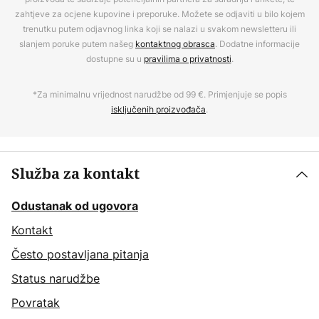
zahtjeve za ocjene kupovine i preporuke. Možete se odjaviti u bilo kojem
trenutku putem odjavnog linka koji se nalazi u svakom newsletteru ili
slanjem poruke putem našeg
kontaktnog obrasca
. Dodatne informacije
dostupne su u
pravilima o privatnosti
.
*Za minimalnu vrijednost narudžbe od 99 €. Primjenjuje se popis
isključenih proizvođača
.
Služba za kontakt
Odustanak od ugovora
Kontakt
Često postavljana pitanja
Status narudžbe
Povratak