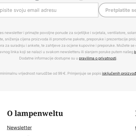
Pretplatite s
es newsletter i primajte povoljne ponude za svjetiljke i svjetala, ventilatore, sola
, sniženja cijena proizvoda ili promotivne pakete, preporuke i prezentacije pro
era za suradnju i ankete, te zahtjeve za ocjene kupovine i preporuke. Možete se o
avnog linka koji se nalazi u svakom newsletteru ili slanjem poruke putem našeg
k
Dodatne informacije dostupne su u
pravilima o privatnosti
.
minimalnu vrijednost narudžbe od 99 €. Primjenjuje se popis
isključenih proizvo
O lampenweltu
Newsletter