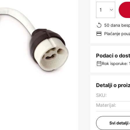
1
50 dana besp
Plaćanje po
Podaci o dos
Rok isporuke: 
Detalji o pro
SKU:
Materijal:
Svi detalj