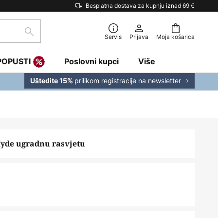
Besplatna dostava za kupnju iznad 69 €
traži
Servis
Prijava
Moja košarica
POPUSTI
Poslovni kupci
Više
prilikom registracije na newsletter
Uštedite 15%
Hyde ugradnu rasvjetu