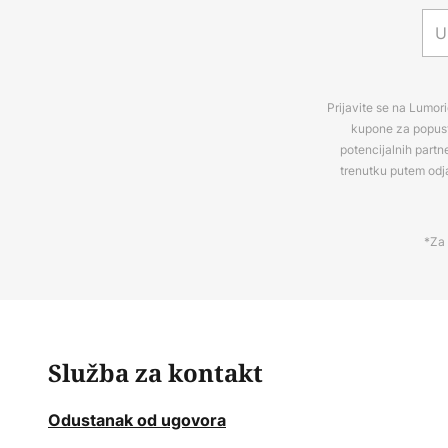
Prijavite se na Lumori
kupone za popuste
potencijalnih partn
trenutku putem odj
*Za 
Služba za kontakt
Odustanak od ugovora