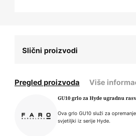
Skip
to
the
beginning
Slični proizvodi
of
the
images
gallery
Pregled proizvoda
Više informa
GU10 grlo za Hyde ugradnu rasv
Ova grlo GU10 služi za opremanje
svjetiljki iz serije Hyde.