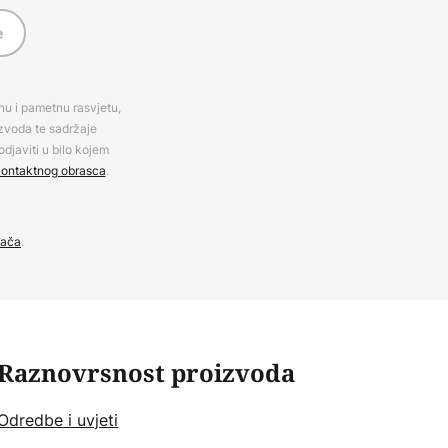
e
rnu i pametnu rasvjetu,
izvoda te sadržaje
djaviti u bilo kojem
ontaktnog obrasca
.
đača
.
Raznovrsnost proizvoda
Odredbe i uvjeti