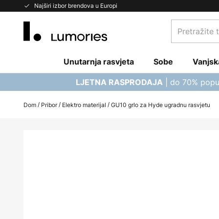
Skip
Najširi izbor brendova u Europi
to
Pretražite
Content
trgovinu...
Unutarnja rasvjeta
Sobe
Vanjsk
| do 70% popu
LJETNA RASPRODAJA
Dom
Pribor
Elektro materijal
GU10 grlo za Hyde ugradnu rasvjetu
Skip
to
the
end
of
the
images