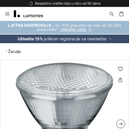
Besplatno vratite robu u roku od 50 dana
Skip
to
Content
| do 70% popusta na više od 20.000
LJETNA RASPRODAJA
proizvoda*
Uštedite sada
prilikom registracije na newsletter
Uštedite 15%
Žarulje
Skip
to
the
end
of
the
images
gallery