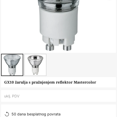
Skip
GX10 žarulja s pražnjenjem reflektor Mastercolor
to
the
uklj. PDV
beginning
of
the
50 dana besplatnog povrata