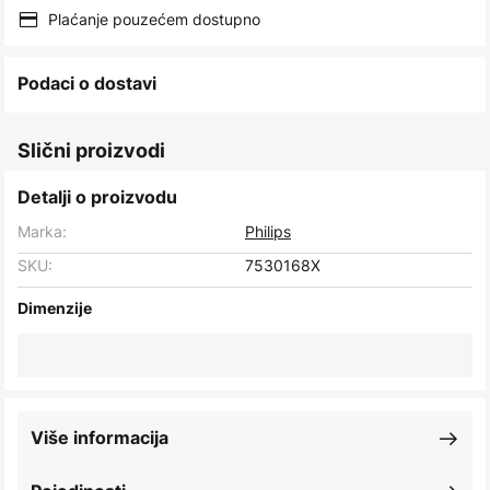
images
Plaćanje pouzećem dostupno
gallery
Podaci o dostavi
Slični proizvodi
Detalji o proizvodu
Marka:
Philips
SKU:
7530168X
Dimenzije
Više informacija