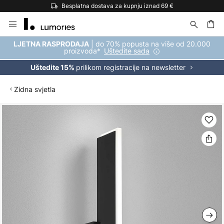
Besplatna dostava za kupnju iznad 69 €
Skip
to
Content
| do 70% popusta na više od 20.000
LJETNA RASPRODAJA
proizvoda*
Uštedite sada
prilikom registracije na newsletter
Uštedite 15%
Zidna svjetla
Skip
to
the
end
of
the
images
gallery