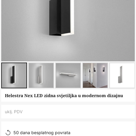
Skip
Helestra Nex LED zidna svjetiljka u modernom dizajnu
to
the
uklj. PDV
beginning
of
the
50 dana besplatnog povrata