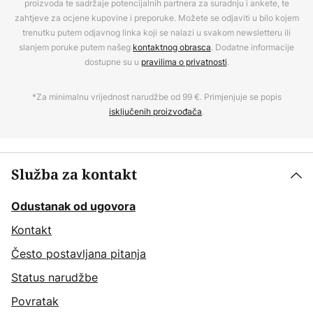
proizvoda te sadržaje potencijalnih partnera za suradnju i ankete, te
zahtjeve za ocjene kupovine i preporuke. Možete se odjaviti u bilo kojem
trenutku putem odjavnog linka koji se nalazi u svakom newsletteru ili
slanjem poruke putem našeg
kontaktnog obrasca
. Dodatne informacije
dostupne su u
pravilima o privatnosti
.
*Za minimalnu vrijednost narudžbe od 99 €. Primjenjuje se popis
isključenih proizvođača
.
Služba za kontakt
Odustanak od ugovora
Kontakt
Često postavljana pitanja
Status narudžbe
Povratak