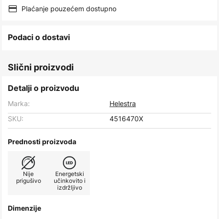
images
Plaćanje pouzećem dostupno
gallery
Podaci o dostavi
Slični proizvodi
Detalji o proizvodu
Marka:
Helestra
SKU:
4516470X
Prednosti proizvoda
Nije
Energetski
prigušivo
učinkovito i
izdržljivo
Dimenzije