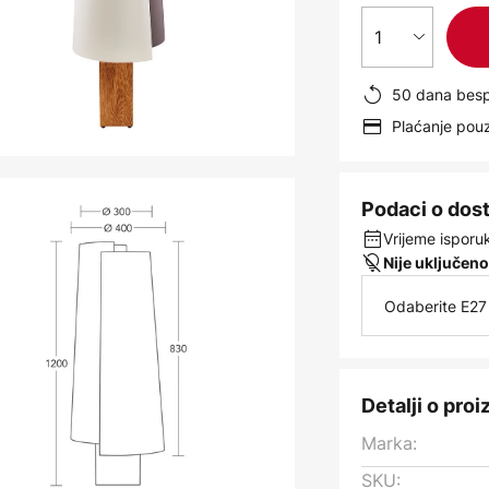
1
50 dana besp
Plaćanje po
Podaci o dos
Vrijeme isporuk
Nije uključeno
Odaberite E27 
Detalji o pro
Marka:
SKU: