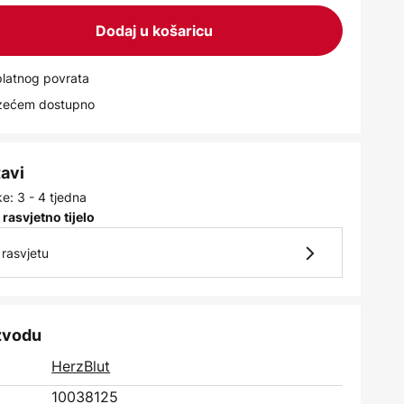
Dodaj u košaricu
latnog povrata
uzećem dostupno
tavi
e: 3 - 4 tjedna
 rasvjetno tijelo
rasvjetu
izvodu
HerzBlut
10038125