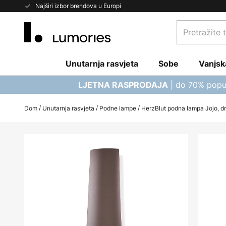
Skip
Najširi izbor brendova u Europi
to
Pretražite
Content
trgovinu...
Unutarnja rasvjeta
Sobe
Vanjsk
| do 70% popu
LJETNA RASPRODAJA
Dom
Unutarnja rasvjeta
Podne lampe
HerzBlut podna lampa Jojo, d
Skip
to
the
end
of
the
images