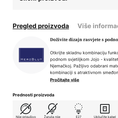
Pregled proizvoda
Više informa
Doživite dizajn rasvjete s pod
Otkrijte skladnu kombinaciju funkc
podnom svjetiljkom Jojo - kvalit
Njemačkoj. Pažljivo odabrani mater
kombinaciji s atraktivnom smeđo
podnoj svjetiljci daju moderan kar
Pročitajte više
uklapa u vaš dnevni boravak ili b
Prednosti proizvoda
HerzBlut podna lampa Jojo nije sa
stila i osobnosti. Svojim toplim 
atmosfere postaje središnji privla
Nije prigušivo
Žarulja nije
E27
Uključite kabel