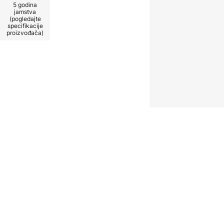
tilac za produktivne sate -
5 godina
jamstva
sticija koja obogaćuje
(pogledajte
 da iskusite fascinaciju svjetla
specifikacije
proizvođača)