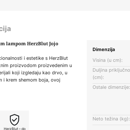
cija
nom lampom HerzBlut Jojo
Dimenzija
ionalnosti i estetike s HerzBlut
Visina (u cm):
etnim proizvodom proizvedenim u
Duljina priključn
ijali koji izgledaju kao drvo, u
(cm):
m i krem shemom boja, ovoj
akter koji se besprijekorno
Ostale dimenzije:
lagovaonicu.
mo rasvjetni element, već i izraz
izgledom i sposobnošću stvaranja
Neto težina (kg):
čan pogled u svakoj prostoriji.
HerzBlut – do