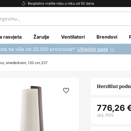
Besplatno vratite robu u roku od 50 dana
a rasvjeta
Žarulje
Ventilatori
Brendovi
sta na više od 20.000 proizvoda*
Uštedite sada
rvo, smeđa/krem, 120 cm, E27
HerzBlut podn
776,26 
uklj. PDV