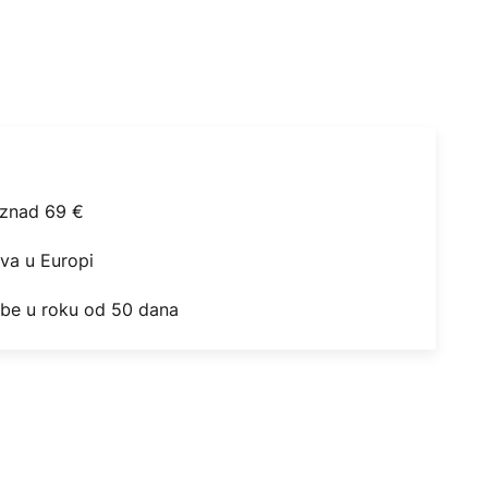
iznad 69 €
ova u Europi
obe u roku od 50 dana