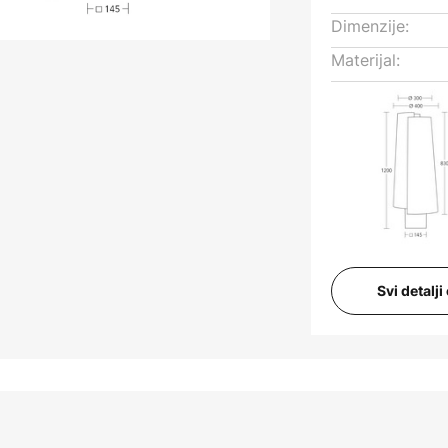
Dimenzije:
Materijal:
Svi detalj