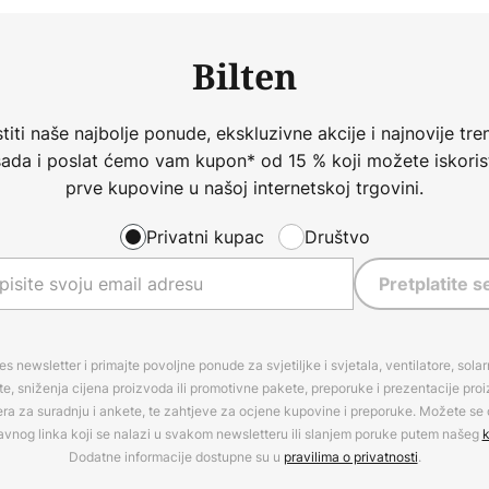
Bilten
iti naše najbolje ponude, ekskluzivne akcije i najnovije tren
 sada i poslat ćemo vam kupon* od 15 % koji možete iskorist
prve kupovine u našoj internetskoj trgovini.
Privatni kupac
Društvo
Pretplatite s
es newsletter i primajte povoljne ponude za svjetiljke i svjetala, ventilatore, sola
, sniženja cijena proizvoda ili promotivne pakete, preporuke i prezentacije pro
era za suradnju i ankete, te zahtjeve za ocjene kupovine i preporuke. Možete se o
avnog linka koji se nalazi u svakom newsletteru ili slanjem poruke putem našeg
k
Dodatne informacije dostupne su u
pravilima o privatnosti
.