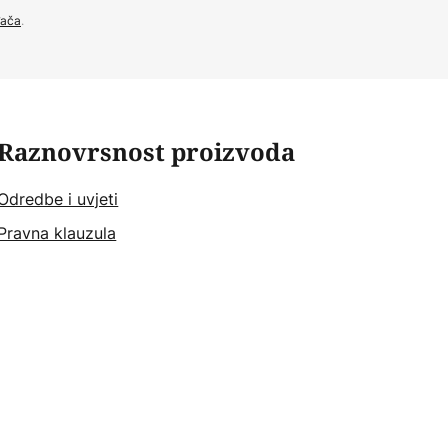
đača
.
Raznovrsnost proizvoda
Odredbe i uvjeti
Pravna klauzula