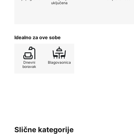
Bilo za opuštene večeri ili kao pra
uključena
HerzBlut podna lampa Jojo je inve
svakodnevni život i omogućuje vam
u svoja četiri zida.
Idealno za ove sobe
Dnevni
Blagovaonica
boravak
Slične kategorije