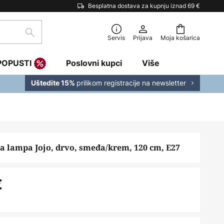
Besplatna dostava za kupnju iznad 69 €
traži
Servis
Prijava
Moja košarica
POPUSTI
Poslovni kupci
Više
prilikom registracije na newsletter
Uštedite 15%
a lampa Jojo, drvo, smeđa/krem, 120 cm, E27
€