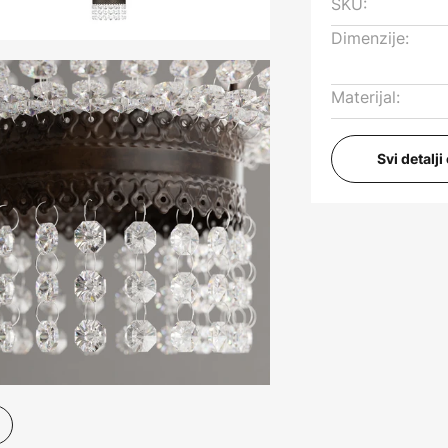
SKU:
Dimenzije:
Materijal:
Svi detalj