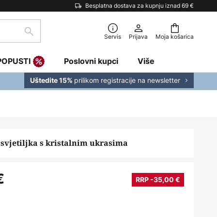
Besplatna dostava za kupnju iznad 69 €
traži
Servis
Prijava
Moja košarica
POPUSTI
Poslovni kupci
Više
prilikom registracije na newsletter
Uštedite 15%
svjetiljka s kristalnim ukrasima
€
RRP -35,00 €