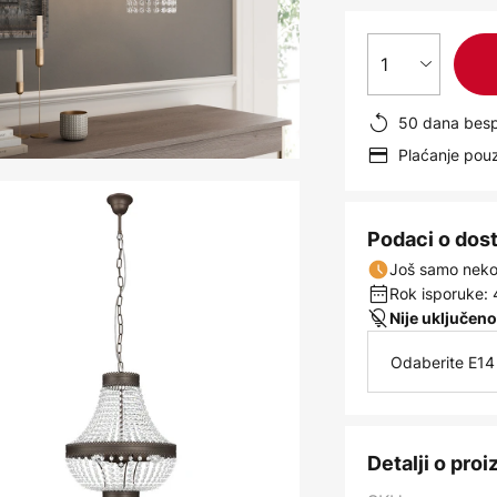
1
50 dana besp
Plaćanje po
Podaci o dos
Još samo nekol
Rok isporuke: 
Nije uključeno
Odaberite E14 
Detalji o pro