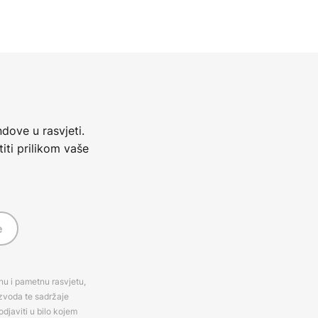
dove u rasvjeti.
iti prilikom vaše
e
rnu i pametnu rasvjetu,
izvoda te sadržaje
djaviti u bilo kojem