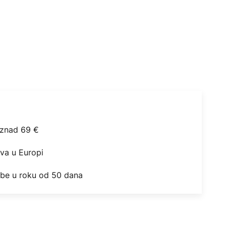
iznad 69 €
ova u Europi
obe u roku od 50 dana