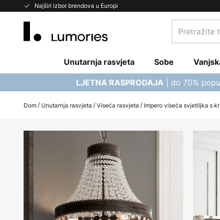
Skip
Najširi izbor brendova u Europi
to
Pretražite
Content
trgovinu...
Unutarnja rasvjeta
Sobe
Vanjsk
| do 70% popu
LJETNA RASPRODAJA
Dom
Unutarnja rasvjeta
Viseća rasvjeta
Impero viseća svjetiljka s k
Skip
to
the
end
of
the
images