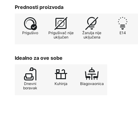
Prednosti proizvoda
Posebnost viseće svjetiljke Impero je mogućnost pr
vanjskim prigušivačem. To omogućuje fleksibilno pod
kako bi se stvorila željena atmosfera. Bilo da se radi
Prigušivo
Prigušivač nije
Žarulja nije
E14
inspirativnom radnom okruženju, ova lampa nudi savr
uključen
uključena
Idealno za ove sobe
Dnevni
Kuhinja
Blagovaonica
boravak