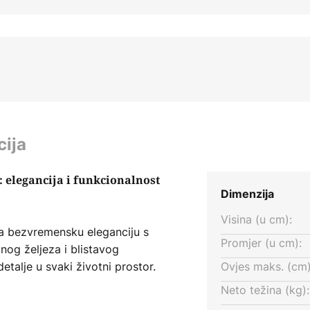
cija
: elegancija i funkcionalnost
Dimenzija
Visina (u cm):
aja bezvremensku eleganciju s
Promjer (u cm):
nog željeza i blistavog
etalje u svaki životni prostor.
Ovjes maks. (cm)
lasičan dodir koji se skladno
Neto težina (kg):