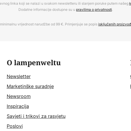
avnog linka koji se nalazi u svakom newsletteru ili slanjem poruke putem našeg
k
Dodatne informacije dostupne su u
pravilima o privatnosti
.
minimalnu vrijednost narudžbe od 99 €. Primjenjuje se popis
isključenih proizvo
O lampenweltu
Newsletter
Marketinške suradnje
Newsroom
Inspiracija
Savjeti i trikovi za rasvjetu
Poslovi