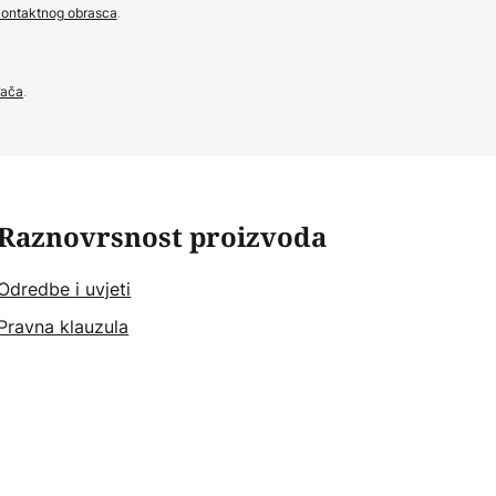
ontaktnog obrasca
.
đača
.
Raznovrsnost proizvoda
Odredbe i uvjeti
Pravna klauzula