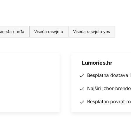
 smeđa / hrđa
Viseća rasvjeta
Viseća rasvjeta yes
Lumories.hr
Besplatna dostava 
Najširi izbor brend
Besplatan povrat r