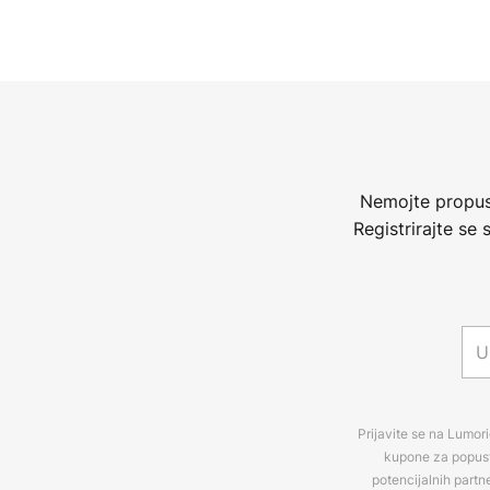
Nemojte propust
Registrirajte se
Prijavite se na Lumori
kupone za popuste
potencijalnih partn