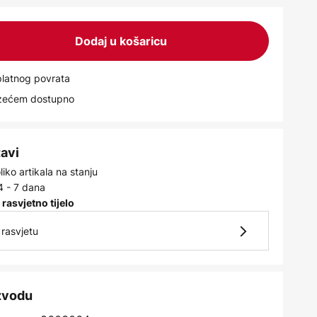
Dodaj u košaricu
latnog povrata
uzećem dostupno
tavi
iko artikala na stanju
4 - 7 dana
 rasvjetno tijelo
rasvjetu
izvodu