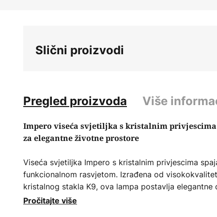
Skip
to
the
beginning
Slični proizvodi
of
the
images
gallery
Pregled proizvoda
Više informa
Impero viseća svjetiljka s kristalnim privjescima
za elegantne životne prostore
Viseća svjetiljka Impero s kristalnim privjescima sp
funkcionalnom rasvjetom. Izrađena od visokokvalitet
kristalnog stakla K9, ova lampa postavlja elegantne d
Kombinacija antikno smeđe i bistrih boja daje lampi k
Pročitajte više
uklapa u dnevni boravak, kuhinju i blagovaonicu.