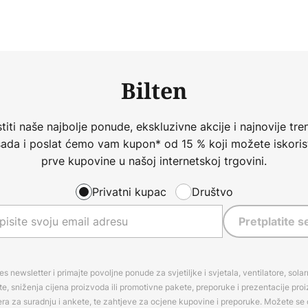
Bilten
iti naše najbolje ponude, ekskluzivne akcije i najnovije tren
 sada i poslat ćemo vam kupon* od 15 % koji možete iskorist
prve kupovine u našoj internetskoj trgovini.
Privatni kupac
Društvo
Pretplatite s
es newsletter i primajte povoljne ponude za svjetiljke i svjetala, ventilatore, sola
, sniženja cijena proizvoda ili promotivne pakete, preporuke i prezentacije pro
era za suradnju i ankete, te zahtjeve za ocjene kupovine i preporuke. Možete se o