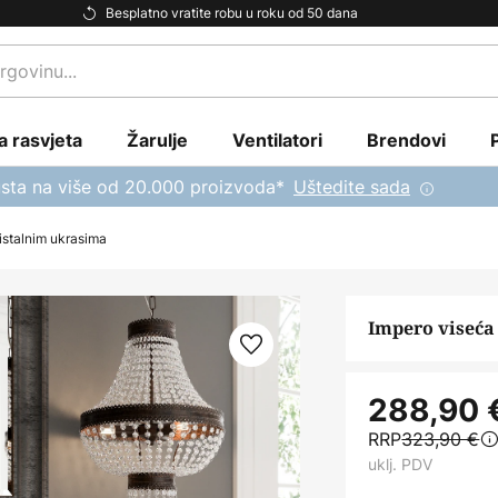
Besplatno vratite robu u roku od 50 dana
a rasvjeta
Žarulje
Ventilatori
Brendovi
sta na više od 20.000 proizvoda*
Uštedite sada
ristalnim ukrasima
Impero viseća 
288,90 
RRP
323,90 €
uklj. PDV