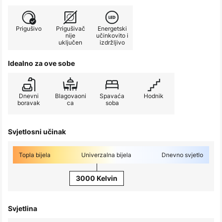
Prigušivo
Prigušivač
Energetski
nije
učinkovito i
uključen
izdržljivo
Idealno za ove sobe
Dnevni
Blagovaoni
Spavaća
Hodnik
boravak
ca
soba
Svjetlosni učinak
Topla bijela
Univerzalna bijela
Dnevno svjetlo
3000 Kelvin
Svjetlina