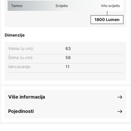
Tamno
Svijetlo
Vrlo svijetlo
1800 Lumen
Dimenzije
Visina (u cm):
63
Širina (u cm):
56
iskrcavanje:
11
Više informacija
Pojedinosti