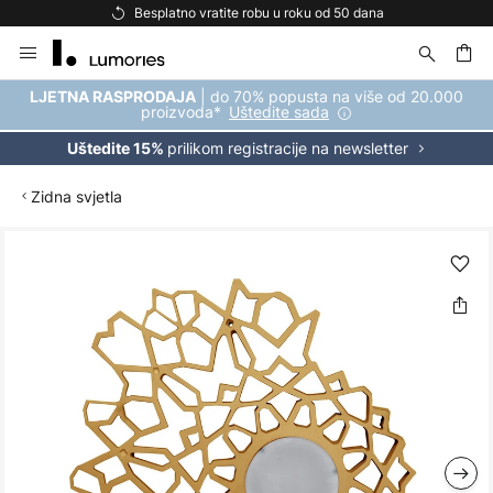
Besplatno vratite robu u roku od 50 dana
Skip
to
Content
| do 70% popusta na više od 20.000
LJETNA RASPRODAJA
proizvoda*
Uštedite sada
prilikom registracije na newsletter
Uštedite 15%
Zidna svjetla
Skip
to
the
end
of
the
images
gallery