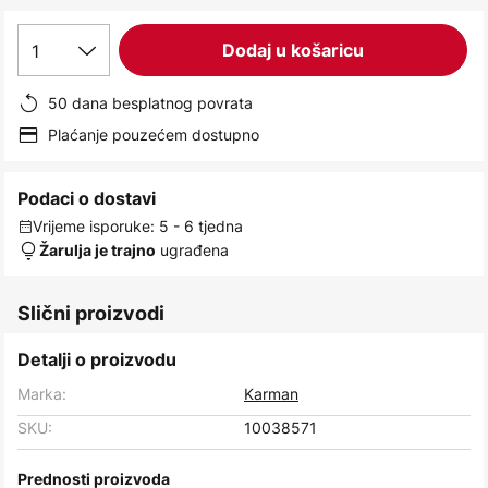
images
gallery
1
Dodaj u košaricu
50 dana besplatnog povrata
Plaćanje pouzećem dostupno
Podaci o dostavi
Vrijeme isporuke: 5 - 6 tjedna
ugrađena
Žarulja je trajno
Slični proizvodi
Detalji o proizvodu
Marka:
Karman
SKU:
10038571
Prednosti proizvoda