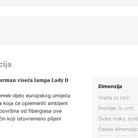
cija
Karman viseća lampa Lady D
Dimenzija
, remek-djelo europskog umijeća
Visina (u cm):
 a koja će oplemeniti ambijent
Promjer (u cm):
površina od fiberglasa ove
ačin koji istovremeno plijeni
Ovjes maks. (cm)
ke prostorije. Iako prigušivač
Ostale dimenzije:
e kombinirati s vanjskim