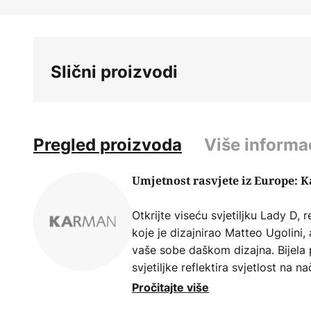
Skip
to
the
beginning
Slični proizvodi
of
the
images
gallery
Pregled proizvoda
Više informa
Umjetnost rasvjete iz Europe: 
Otkrijte viseću svjetiljku Lady D
koje je dizajnirao Matteo Ugolini,
vaše sobe daškom dizajna. Bijela 
svjetiljke reflektira svjetlost na n
poglede i obogaćuje atmosferu sva
Pročitajte više
nije uključen, Lady D se lako mož