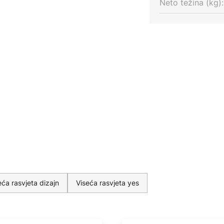
Neto težina (kg):
teta svjetla po želji. Sa svojim
ilnost u izboru izvora svjetlosti i
e potrebe rasvjete. Doživite kako
izajn i funkciju i vašem domu
eća rasvjeta dizajn
Viseća rasvjeta yes