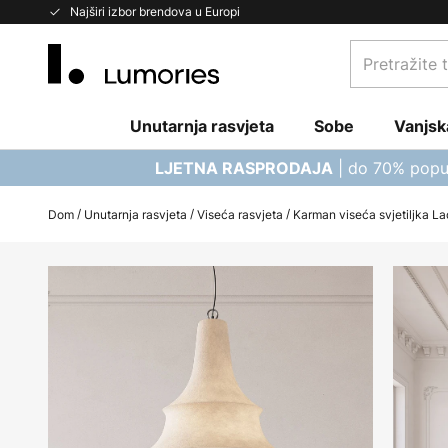
Skip
Najširi izbor brendova u Europi
to
Pretražite
Content
trgovinu...
Unutarnja rasvjeta
Sobe
Vanjsk
| do 70% popu
LJETNA RASPRODAJA
Dom
Unutarnja rasvjeta
Viseća rasvjeta
Karman viseća svjetiljka Lad
Skip
to
the
end
of
the
images