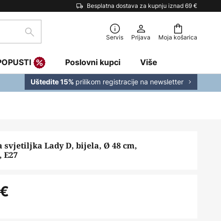
Besplatna dostava za kupnju iznad 69 €
traži
Servis
Prijava
Moja košarica
POPUSTI
Poslovni kupci
Više
prilikom registracije na newsletter
Uštedite 15%
svjetiljka Lady D, bijela, Ø 48 cm,
, E27
 €