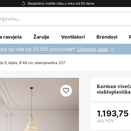
Besplatno vratite robu u roku od 50 dana
a rasvjeta
Žarulje
Ventilatori
Brendovi
sta na više od 20.000 proizvoda*
Uštedite sada
y D, bijela, Ø 48 cm, stakloplastika, E27
Karman viseća 
stakloplastika
1.193,75
uklj. PDV