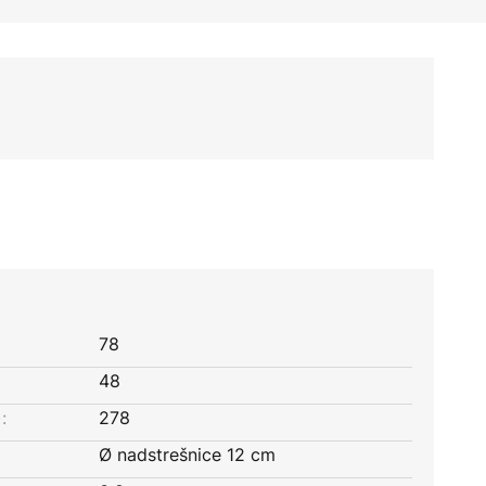
78
48
:
278
Ø nadstrešnice 12 cm