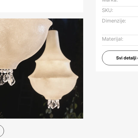
SKU:
Dimenzije:
Materijal:
Svi detalj