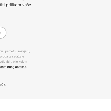
iti prilikom vaše
e
rnu i pametnu rasvjetu,
izvoda te sadržaje
djaviti u bilo kojem
ontaktnog obrasca
.
đača
.