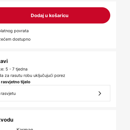
Dodaj u košaricu
latnog povrata
uzećem dostupno
tavi
e: 5 - 7 tjedna
a za rasutu robu uključujući porez
 rasvjetno tijelo
rasvjetu
izvodu
Karman