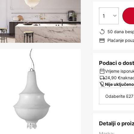
1
50 dana besp
Plaćanje po
Podaci o dos
Vrijeme isporuk
24,90 €
naknad
Nije uključeno
Odaberite E27 
Detalji o pro
Marka: