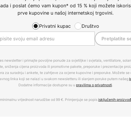
 sada i poslat ćemo vam kupon* od 15 % koji možete iskorist
prve kupovine u našoj internetskoj trgovini.
Privatni kupac
Društvo
Pretplatite s
es newsletter i primajte povoljne ponude za svjetiljke i svjetala, ventilatore, sola
, sniženja cijena proizvoda ili promotivne pakete, preporuke i prezentacije pro
era za suradnju i ankete, te zahtjeve za ocjene kupovine i preporuke. Možete se o
avnog linka koji se nalazi u svakom newsletteru ili slanjem poruke putem našeg
k
Dodatne informacije dostupne su u
pravilima o privatnosti
.
minimalnu vrijednost narudžbe od 99 €. Primjenjuje se popis
isključenih proizvo