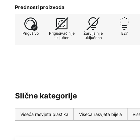
prigušivačem za reguliranje intenzi
Prednosti proizvoda
grlom E27, ovo svjetlo nudi fleksib
stoga je svestrani pratilac za vaš
Lady D iz Karmana uravnotežuje d
Prigušivo
Prigušivač nije
Žarulja nije
E27
daje ekskluzivan štih.
uključen
uključena
Slične kategorije
Viseća rasvjeta plastika
Viseća rasvjeta bijela
Vis