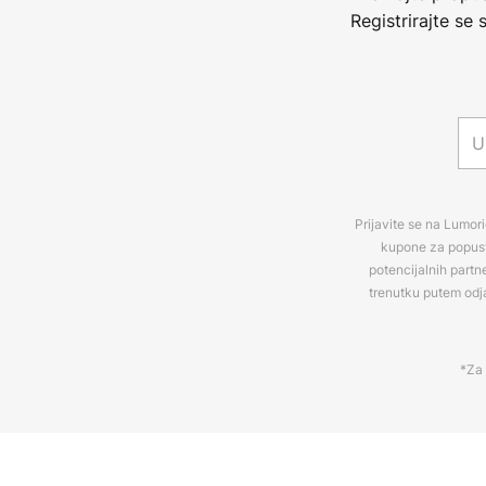
Registrirajte se
Prijavite se na Lumori
kupone za popuste
potencijalnih partn
trenutku putem odj
*Za 