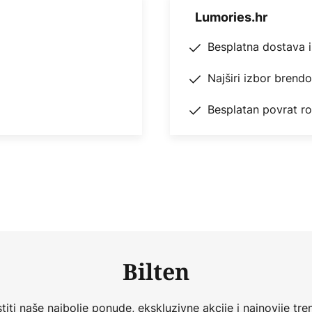
Lumories.hr
Besplatna dostava 
Najširi izbor brend
Besplatan povrat r
Bilten
iti naše najbolje ponude, ekskluzivne akcije i najnovije tren