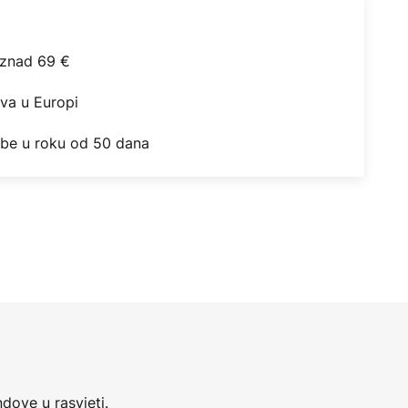
iznad 69 €
ova u Europi
obe u roku od 50 dana
dove u rasvjeti.