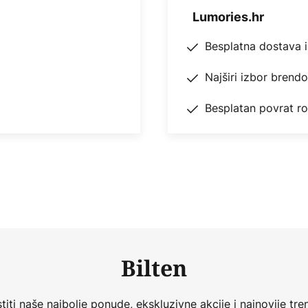
Lumories.hr
Besplatna dostava 
Najširi izbor brend
Besplatan povrat r
Bilten
iti naše najbolje ponude, ekskluzivne akcije i najnovije tren