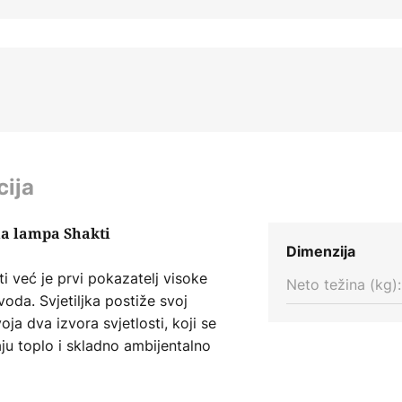
cija
na lampa Shakti
Dimenzija
i već je prvi pokazatelj visoke
Neto težina (kg):
oda. Svjetiljka postiže svoj
ja dva izvora svjetlosti, koji se
ju toplo i skladno ambijentalno
i vizualni vrhunac, jer je
i koja je laserski izrezana i