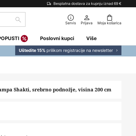
Besplatna dostava za kupnju iznad 69 €
traži
Servis
Prijava
Moja košarica
POPUSTI
Poslovni kupci
Više
prilikom registracije na newsletter
Uštedite 15%
mpa Shakti, srebrno podnožje, visina 200 cm