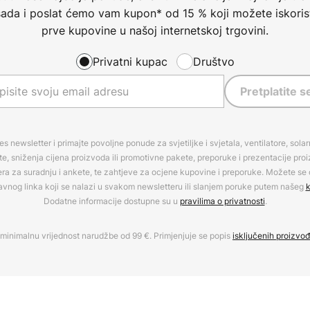
 sada i poslat ćemo vam kupon* od 15 % koji možete iskorist
prve kupovine u našoj internetskoj trgovini.
Privatni kupac
Društvo
Pretplatite s
es newsletter i primajte povoljne ponude za svjetiljke i svjetala, ventilatore, sola
, sniženja cijena proizvoda ili promotivne pakete, preporuke i prezentacije pro
era za suradnju i ankete, te zahtjeve za ocjene kupovine i preporuke. Možete se o
avnog linka koji se nalazi u svakom newsletteru ili slanjem poruke putem našeg
k
Dodatne informacije dostupne su u
pravilima o privatnosti
.
minimalnu vrijednost narudžbe od 99 €. Primjenjuje se popis
isključenih proizvo