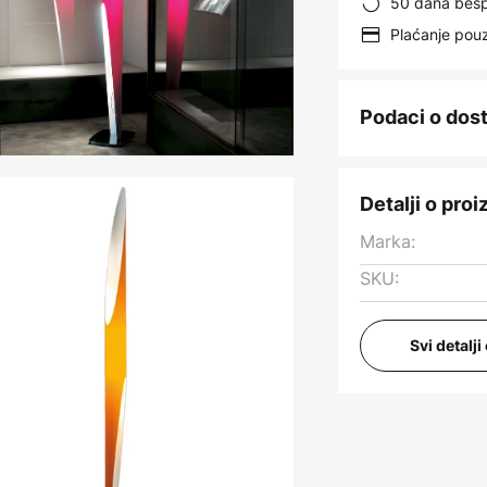
50 dana besp
Plaćanje po
Podaci o dos
Detalji o pro
Marka:
SKU:
Svi detalj