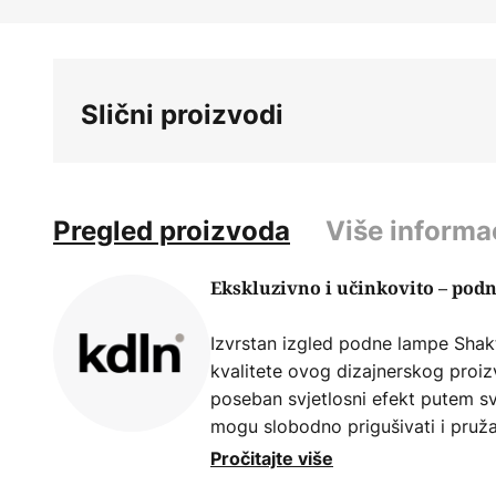
Skip
to
the
beginning
Slični proizvodi
of
the
images
gallery
Pregled proizvoda
Više informa
Ekskluzivno i učinkovito – pod
Izvrstan izgled podne lampe Shakt
kvalitete ovog dizajnerskog proizv
poseban svjetlosni efekt putem svo
mogu slobodno prigušivati i pruža
svjetlo. Difuzor je također apsolutn
Pročitajte više
složeno izrađen od pleksiglas cijev