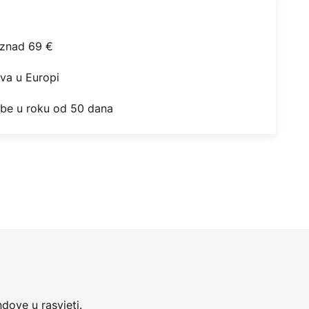
iznad 69 €
ova u Europi
obe u roku od 50 dana
dove u rasvjeti.