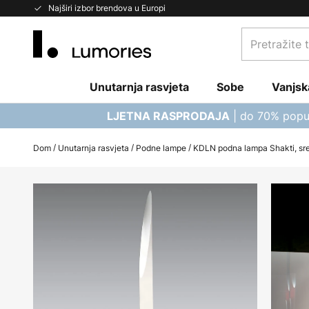
Skip
Najširi izbor brendova u Europi
to
Pretražite
Content
trgovinu...
Unutarnja rasvjeta
Sobe
Vanjsk
| do 70% popu
LJETNA RASPRODAJA
Dom
Unutarnja rasvjeta
Podne lampe
KDLN podna lampa Shakti, sre
Skip
to
the
end
of
the
images