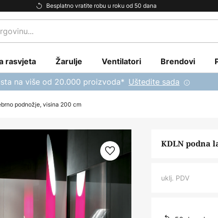
Besplatno vratite robu u roku od 50 dana
a rasvjeta
Žarulje
Ventilatori
Brendovi
sta na više od 20.000 proizvoda*
Uštedite sada
brno podnožje, visina 200 cm
KDLN podna la
uklj. PDV