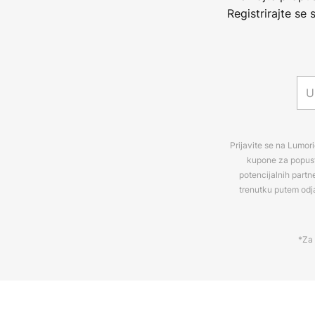
Registrirajte se
Prijavite se na Lumori
kupone za popuste
potencijalnih partn
trenutku putem odj
*Za 