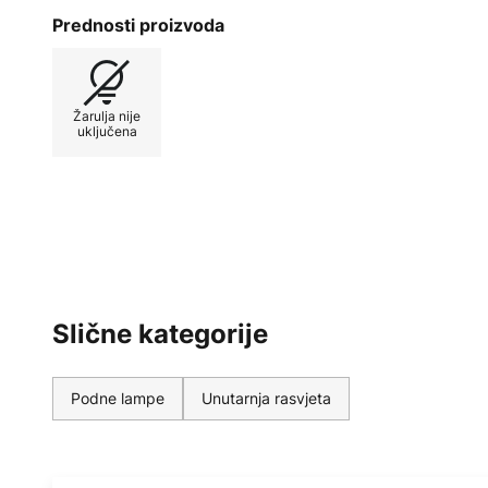
ekstrudirana. Osim toga, korištena
Prednosti proizvoda
"koekstruzije". Također se korist
završnom obradom. Tvrtka koja st
dizajnerskog proizvoda je kdln, k
Žarulja nije
Italiji i postavila si je zadatak da
uključena
ekstrasenzornim dizajnom. Proizvo
privuku sva osjetila i, prije svega
surađuje s brojnim renomiranim di
pružajući impresivne rezultate.
Slične kategorije
Podne lampe
Unutarnja rasvjeta