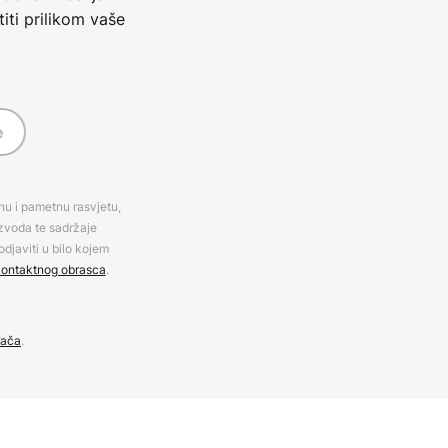
iti prilikom vaše
e
rnu i pametnu rasvjetu,
izvoda te sadržaje
djaviti u bilo kojem
ontaktnog obrasca
.
đača
.