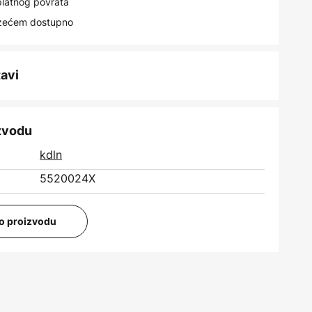
latnog povrata
uzećem dostupno
tavi
izvodu
kdln
5520024X
i o proizvodu