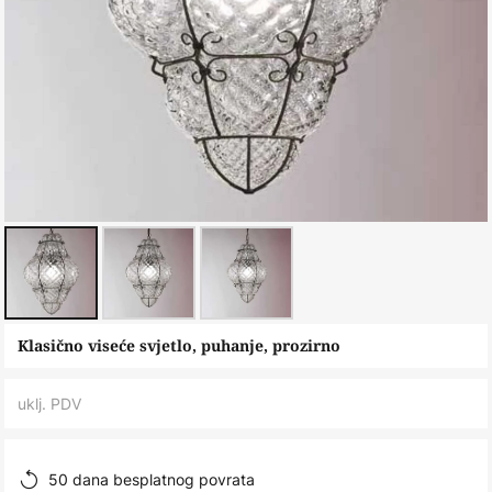
Skip
Klasično viseće svjetlo, puhanje, prozirno
to
the
uklj. PDV
beginning
of
the
50 dana besplatnog povrata