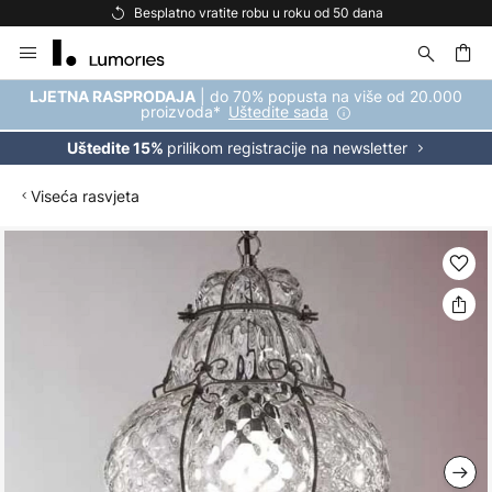
Besplatno vratite robu u roku od 50 dana
Skip
to
Content
| do 70% popusta na više od 20.000
LJETNA RASPRODAJA
proizvoda*
Uštedite sada
prilikom registracije na newsletter
Uštedite 15%
Viseća rasvjeta
Skip
to
the
end
of
the
images
gallery