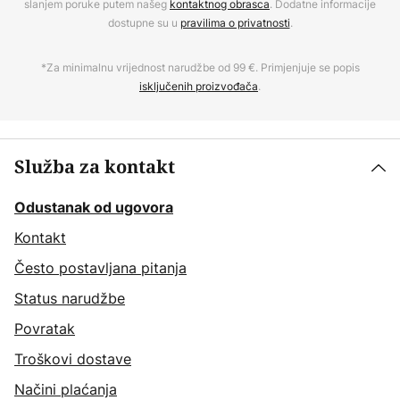
slanjem poruke putem našeg
kontaktnog obrasca
. Dodatne informacije
dostupne su u
pravilima o privatnosti
.
*Za minimalnu vrijednost narudžbe od 99 €. Primjenjuje se popis
isključenih proizvođača
.
Služba za kontakt
Odustanak od ugovora
Kontakt
Često postavljana pitanja
Status narudžbe
Povratak
Troškovi dostave
Načini plaćanja