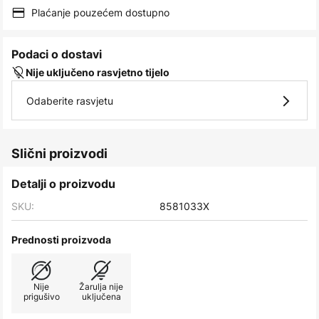
images
Plaćanje pouzećem dostupno
gallery
Podaci o dostavi
Nije uključeno rasvjetno tijelo
Odaberite rasvjetu
Slični proizvodi
Detalji o proizvodu
SKU:
8581033X
Prednosti proizvoda
Nije
Žarulja nije
prigušivo
uključena