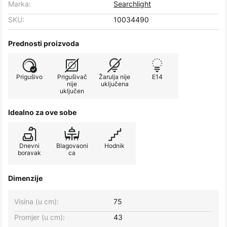
Marka:
Searchlight
SKU:
10034490
Prednosti proizvoda
Prigušivo
Prigušivač
Žarulja nije
E14
nije
uključena
uključen
Idealno za ove sobe
Dnevni
Blagovaoni
Hodnik
boravak
ca
Dimenzije
Visina (u cm):
75
Promjer (u cm):
43