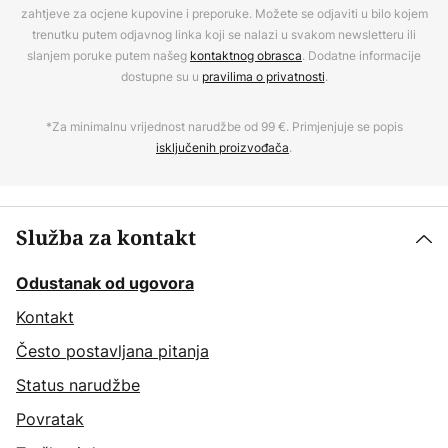
zahtjeve za ocjene kupovine i preporuke. Možete se odjaviti u bilo kojem
trenutku putem odjavnog linka koji se nalazi u svakom newsletteru ili
slanjem poruke putem našeg
kontaktnog obrasca
. Dodatne informacije
dostupne su u
pravilima o privatnosti
.
*Za minimalnu vrijednost narudžbe od 99 €. Primjenjuje se popis
isključenih proizvođača
.
Služba za kontakt
Odustanak od ugovora
Kontakt
Često postavljana pitanja
Status narudžbe
Povratak