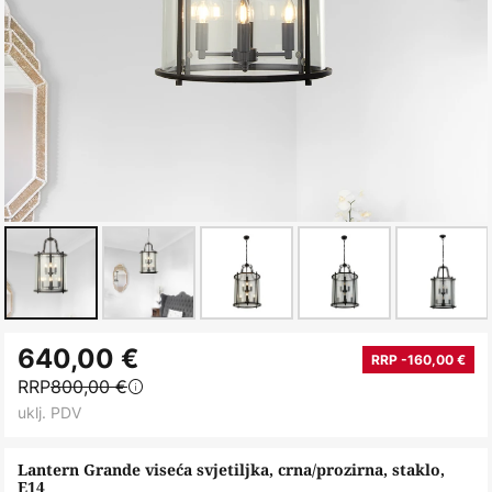
Skip
640,00 €
to
RRP -160,00 €
RRP
800,00 €
the
uklj. PDV
beginning
of
Lantern Grande viseća svjetiljka, crna/prozirna, staklo,
the
E14