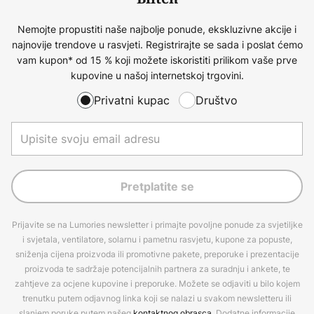
Nemojte propustiti naše najbolje ponude, ekskluzivne akcije i
najnovije trendove u rasvjeti. Registrirajte se sada i poslat ćemo
vam kupon* od 15 % koji možete iskoristiti prilikom vaše prve
kupovine u našoj internetskoj trgovini.
Privatni kupac
Društvo
Pretplatite se
Prijavite se na Lumories newsletter i primajte povoljne ponude za svjetiljke
i svjetala, ventilatore, solarnu i pametnu rasvjetu, kupone za popuste,
sniženja cijena proizvoda ili promotivne pakete, preporuke i prezentacije
proizvoda te sadržaje potencijalnih partnera za suradnju i ankete, te
zahtjeve za ocjene kupovine i preporuke. Možete se odjaviti u bilo kojem
trenutku putem odjavnog linka koji se nalazi u svakom newsletteru ili
slanjem poruke putem našeg
kontaktnog obrasca
. Dodatne informacije