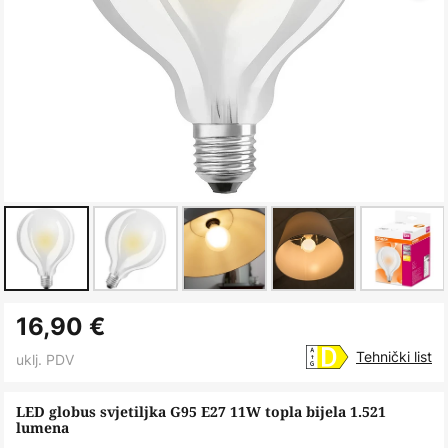
Skip
16,90 €
to
the
Tehnički list
uklj. PDV
beginning
of
LED globus svjetiljka G95 E27 11W topla bijela 1.521
lumena
the