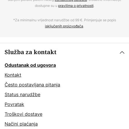
dostupne su u
pravilima o privatnosti
.
*Za minimalnu vrijednost narudžbe od 99 €. Primjenjuje se popis
isključenih proizvođača
.
Služba za kontakt
Odustanak od ugovora
Kontakt
Često postavljana pitanja
Status narudžbe
Povratak
Troškovi dostave
Načini plaćanja