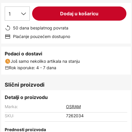
images
gallery
1
Dodaj u košaricu
50 dana besplatnog povrata
Plaćanje pouzećem dostupno
Podaci o dostavi
Još samo nekoliko artikala na stanju
Rok isporuke: 4 - 7 dana
Slični proizvodi
Detalji o proizvodu
Marka:
OSRAM
SKU:
7262034
Prednosti proizvoda