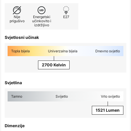
Nije
Energetski
E27
prigušivo
učinkovito i
izdržljivo
Svjetlosni učinak
Topla bijela
Univerzalna bijela
Dnevno svjetlo
2700 Kelvin
Svjetlina
Tamno
Svijetlo
Vrlo svijetlo
1521 Lumen
Dimenzije