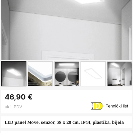
Skip
46,90 €
to
the
Tehnički list
uklj. PDV
beginning
of
LED panel Move, senzor, 58 x 20 cm, IP44, plastika, bijela
the