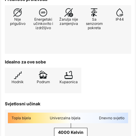
Nije
Energetski
Žarulja nije
Sa
IP44
prigušivo
učinkovito i
zamjenjiva
senzorom
izdržljivo
pokreta
Idealno za ove sobe
Hodnik
Podrum
Kupaonica
Svjetlosni učinak
Topla bijela
Univerzalna bijela
Dnevno svjetlo
4000 Kelvin