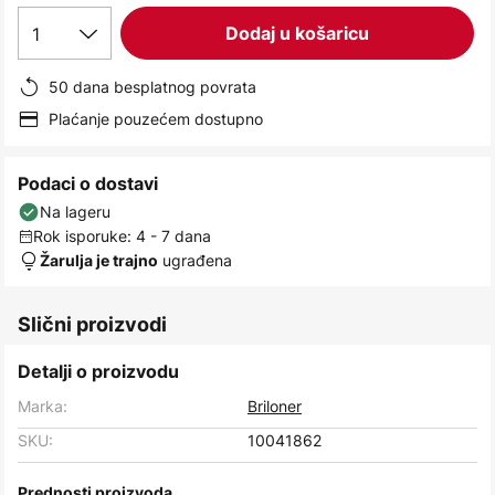
images
1
Dodaj u košaricu
gallery
50 dana besplatnog povrata
Plaćanje pouzećem dostupno
Podaci o dostavi
Na lageru
Rok isporuke: 4 - 7 dana
ugrađena
Žarulja je trajno
Slični proizvodi
Detalji o proizvodu
Marka:
Briloner
SKU:
10041862
Prednosti proizvoda