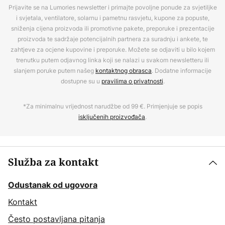
Prijavite se na Lumories newsletter i primajte povoljne ponude za svjetiljke
i svjetala, ventilatore, solarnu i pametnu rasvjetu, kupone za popuste,
sniženja cijena proizvoda ili promotivne pakete, preporuke i prezentacije
proizvoda te sadržaje potencijalnih partnera za suradnju i ankete, te
zahtjeve za ocjene kupovine i preporuke. Možete se odjaviti u bilo kojem
trenutku putem odjavnog linka koji se nalazi u svakom newsletteru ili
slanjem poruke putem našeg
kontaktnog obrasca
. Dodatne informacije
dostupne su u
pravilima o privatnosti
.
*Za minimalnu vrijednost narudžbe od 99 €. Primjenjuje se popis
isključenih proizvođača
.
Služba za kontakt
Odustanak od ugovora
Kontakt
Često postavljana pitanja