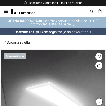
Besplatno vratite robu u roku od 50 dana
Skip
to
Content
| do 70% popusta na više od 20.000
LJETNA RASPRODAJA
proizvoda*
Uštedite sada
prilikom registracije na newsletter
Uštedite 15%
Stropna svjetla
Skip
Sponzorirano
to
the
end
of
the
images
gallery