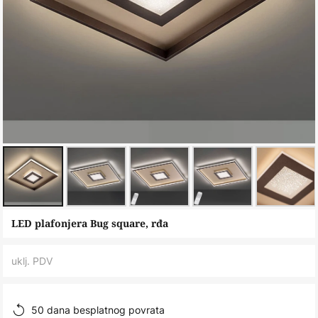
Skip
LED plafonjera Bug square, rđa
to
the
uklj. PDV
beginning
of
the
50 dana besplatnog povrata