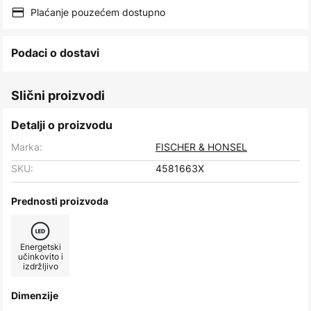
images
Plaćanje pouzećem dostupno
gallery
Podaci o dostavi
Slični proizvodi
Detalji o proizvodu
Marka:
FISCHER & HONSEL
SKU:
4581663X
Prednosti proizvoda
Energetski
učinkovito i
izdržljivo
Dimenzije