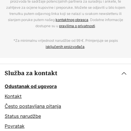
proizvoda te sadržaje potencijalnih partnera za suradnju i ankete, te
zahtjeve za ocjene kupovine i preporuke. Možete se odjaviti u bilo kojem
trenutku putem odjavnog linka koji se nalazi u svakom newsletteru ili
slanjem poruke putem našeg
kontaktnog obrasca
. Dodatne informacije
dostupne su u
pravilima o privatnosti
.
*Za minimalnu vrijednost narudžbe od 99 €. Primjenjuje se popis
isključenih proizvođača
.
Služba za kontakt
Odustanak od ugovora
Kontakt
Često postavljana pitanja
Status narudžbe
Povratak