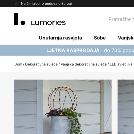
Skip
Najširi izbor brendova u Europi
to
Pretražite
Content
trgovinu...
Unutarnja rasvjeta
Sobe
Vanjsk
| do 70% popu
LJETNA RASPRODAJA
Dom
Dekorativna svjetla
Vanjska dekorativna svjetla
LED svjetiljka
Skip
to
the
end
of
the
images