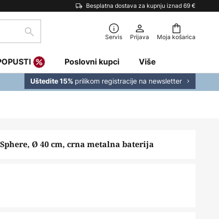
Besplatna dostava za kupnju iznad 69 €
traži
Servis
Prijava
Moja košarica
POPUSTI
Poslovni kupci
Više
prilikom registracije na newsletter
Uštedite 15%
 Sphere, Ø 40 cm, crna metalna baterija