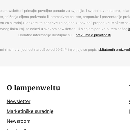
es newsletter i primajte povoljne ponude za svjetiljke i svjetala, ventilatore, sola
, sniženja cijena proizvoda ili promotivne pakete, preporuke i prezentacije pro
era za suradnju i ankete, te zahtjeve za ocjene kupovine i preporuke. Možete se o
avnog linka koji se nalazi u svakom newsletteru ili slanjem poruke putem našeg
k
Dodatne informacije dostupne su u
pravilima o privatnosti
.
minimalnu vrijednost narudžbe od 99 €. Primjenjuje se popis
isključenih proizvo
O lampenweltu
Newsletter
Marketinške suradnje
Newsroom