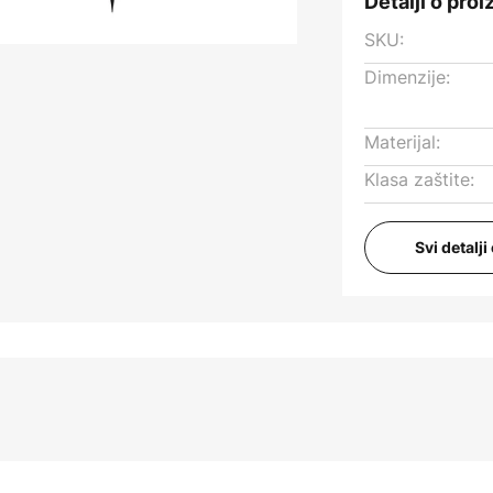
Detalji o pro
SKU:
Dimenzije:
Materijal:
Klasa zaštite:
Svi detalj