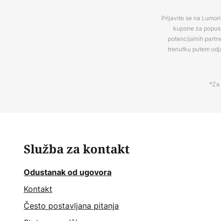
Prijavite se na Lumori
kupone za popuste
potencijalnih partn
trenutku putem odj
*Za 
Služba za kontakt
Odustanak od ugovora
Kontakt
Često postavljana pitanja