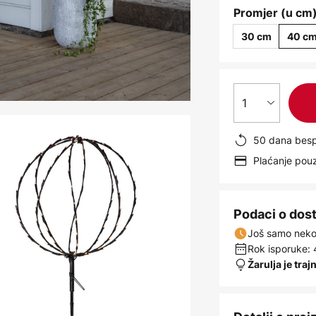
Promjer (u cm)
30 cm
40 c
1
50 dana besp
Plaćanje po
Podaci o dos
Još samo nekol
Rok isporuke: 
Žarulja je traj