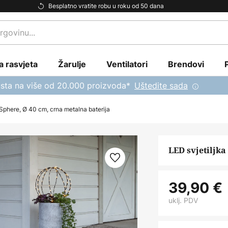
Besplatno vratite robu u roku od 50 dana
a rasvjeta
Žarulje
Ventilatori
Brendovi
sta na više od 20.000 proizvoda*
Uštedite sada
 Sphere, Ø 40 cm, crna metalna baterija
LED svjetiljka
39,90 €
uklj. PDV