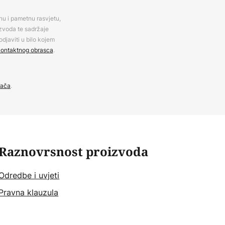
rnu i pametnu rasvjetu,
izvoda te sadržaje
djaviti u bilo kojem
ontaktnog obrasca
.
đača
.
Raznovrsnost proizvoda
Odredbe i uvjeti
Pravna klauzula