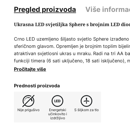
Pregled proizvoda
Više informa
Ukrasna LED svjetiljka Sphere s brojnim LED dio
Crno LED uzemljeno šiljasto svjetlo Sphere izrađeno
sferičnom glavom. Opremljen je brojnim toplim bije
atraktivan svjetlosni ukras u mraku. Radi na tri AA bat
funkciji timera (6 sati uključeno, 18 sati isključeno
prebacivanje. Ako je potrebno, šiljak se može ukloniti
Pročitajte više
je također sklopiva, što olakšava spremanje na način 
Prednosti proizvoda
Nije prigušivo
Energetski
S šiljkom za tlo
učinkovito i
izdržljivo