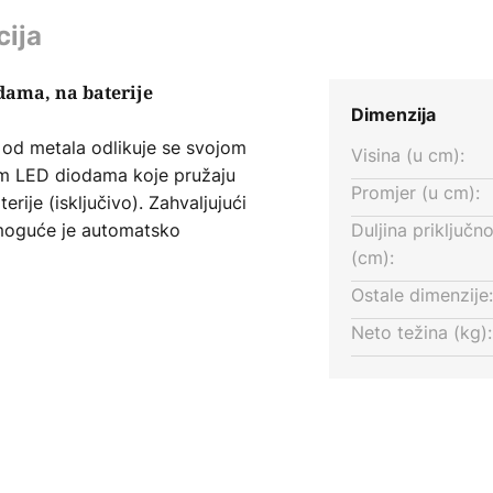
cija
dama, na baterije
Dimenzija
 od metala odlikuje se svojom
Visina (u cm):
lim LED diodama koje pružaju
Promjer (u cm):
erije (isključivo). Zahvaljujući
), moguće je automatsko
Duljina priključn
 i ukrasno svjetlo objesiti. Glava
(cm):
koji štedi prostor.
Ostale dimenzije:
Neto težina (kg):