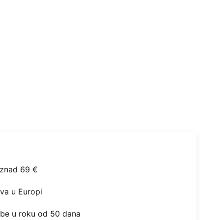
iznad 69 €
ova u Europi
obe u roku od 50 dana