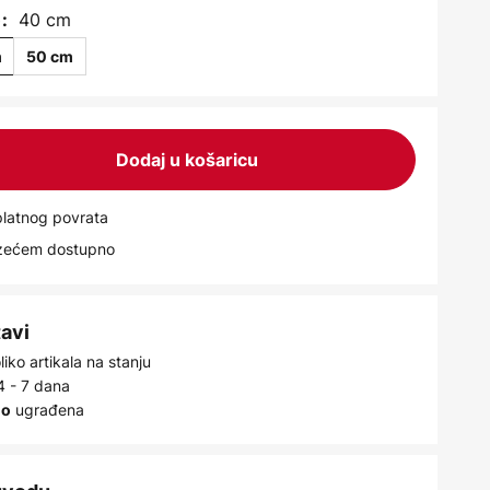
40 cm
:
m
50 cm
Dodaj u košaricu
latnog povrata
uzećem dostupno
tavi
iko artikala na stanju
4 - 7 dana
ugrađena
no