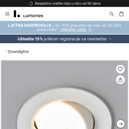
Besplatno vratite robu u roku od 50 dana
Skip
to
Content
| do 70% popusta na više od 20.000
LJETNA RASPRODAJA
proizvoda*
Uštedite sada
prilikom registracije na newsletter
Uštedite 15%
Downlights
Skip
to
the
end
of
the
images
gallery