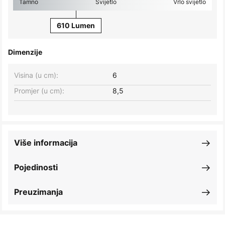
Tamno
Svijetlo
Vrlo svijetlo
610 Lumen
Dimenzije
Visina (u cm):
6
Promjer (u cm):
8,5
Više informacija
Pojedinosti
Preuzimanja