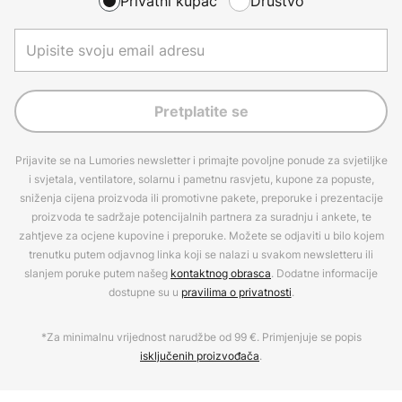
Privatni kupac
Društvo
Pretplatite se
Prijavite se na Lumories newsletter i primajte povoljne ponude za svjetiljke
i svjetala, ventilatore, solarnu i pametnu rasvjetu, kupone za popuste,
sniženja cijena proizvoda ili promotivne pakete, preporuke i prezentacije
proizvoda te sadržaje potencijalnih partnera za suradnju i ankete, te
zahtjeve za ocjene kupovine i preporuke. Možete se odjaviti u bilo kojem
trenutku putem odjavnog linka koji se nalazi u svakom newsletteru ili
slanjem poruke putem našeg
kontaktnog obrasca
. Dodatne informacije
dostupne su u
pravilima o privatnosti
.
*Za minimalnu vrijednost narudžbe od 99 €. Primjenjuje se popis
isključenih proizvođača
.