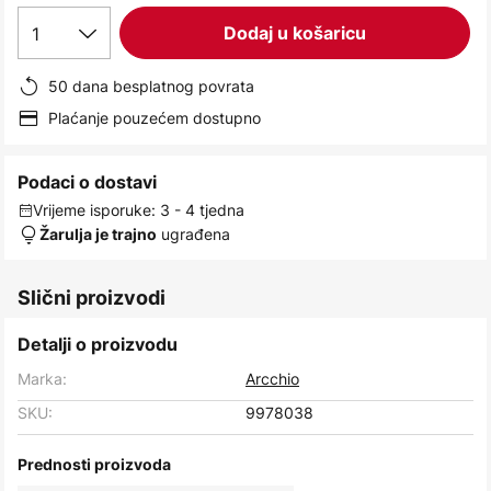
images
1
Dodaj u košaricu
gallery
50 dana besplatnog povrata
Plaćanje pouzećem dostupno
Podaci o dostavi
Vrijeme isporuke: 3 - 4 tjedna
ugrađena
Žarulja je trajno
Slični proizvodi
Detalji o proizvodu
Marka:
Arcchio
SKU:
9978038
Prednosti proizvoda