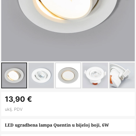
Skip
13,90 €
to
the
uklj. PDV
beginning
of
LED ugradbena lampa Quentin u bijeloj boji, 6W
the