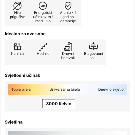
Nije
Energetski
Archio - 5
prigušivo
učinkovito i
godina
izdržljivo
garancije
Idealno za ove sobe
Kuhinja
Hodnik
Dnevni
Blagovaoni
boravak
ca
Svjetlosni učinak
Topla bijela
Univerzalna bijela
Dnevno svjetlo
3000 Kelvin
Svjetlina