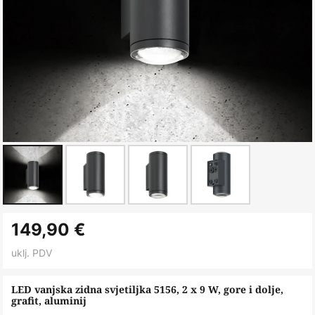
Skip
149,90 €
to
the
uklj. PDV
beginning
of
LED vanjska zidna svjetiljka 5156, 2 x 9 W, gore i dolje,
grafit, aluminij
the