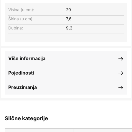
Visina (u cm):
20
Širina (u cm):
7,6
Dubina:
9,3
Više informacija
Pojedinosti
Preuzimanja
Slične kategorije