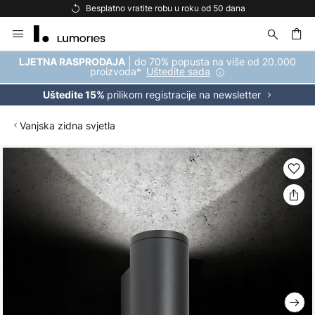
Besplatno vratite robu u roku od 50 dana
Skip
to
Content
| do 70% popusta na više od 20.000
LJETNA RASPRODAJA
proizvoda*
Uštedite sada
prilikom registracije na newsletter
Uštedite 15%
Vanjska zidna svjetla
Skip
to
the
end
of
the
images
gallery