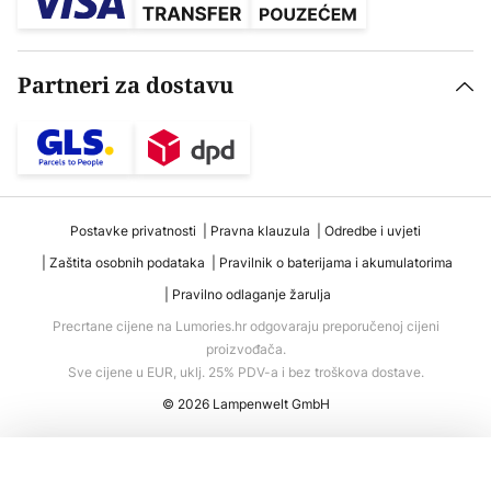
Partneri za dostavu
Postavke privatnosti
Pravna klauzula
Odredbe i uvjeti
Zaštita osobnih podataka
Pravilnik o baterijama i akumulatorima
Pravilno odlaganje žarulja
Precrtane cijene na Lumories.hr odgovaraju preporučenoj cijeni
proizvođača.
Sve cijene u EUR, uklj. 25% PDV-a i bez troškova dostave.
© 2026 Lampenwelt GmbH
Dodaj u košaricu