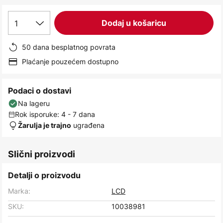
images
gallery
1
Dodaj u košaricu
50 dana besplatnog povrata
Plaćanje pouzećem dostupno
Podaci o dostavi
Na lageru
Rok isporuke: 4 - 7 dana
ugrađena
Žarulja je trajno
Slični proizvodi
Detalji o proizvodu
Marka:
LCD
SKU:
10038981