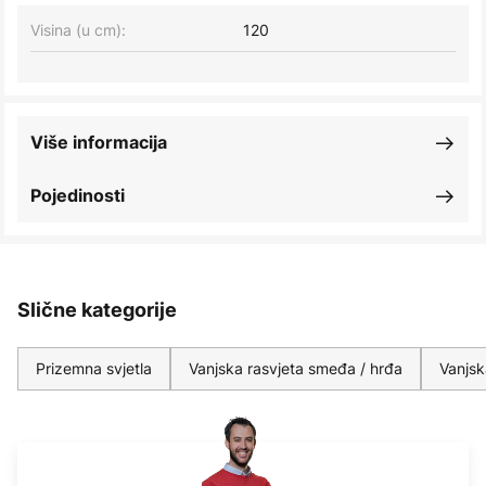
Visina (u cm):
120
Više informacija
Pojedinosti
Slične kategorije
Prizemna svjetla
Vanjska rasvjeta smeđa / hrđa
Vanjsk