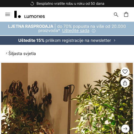
Besplatno vratite robu u roku od 50 dana
Skip
to
Content
| do 70% popusta na više od 20.000
LJETNA RASPRODAJA
proizvoda*
Uštedite sada
prilikom registracije na newsletter
Uštedite 15%
Šiljasta svjetla
Skip
to
the
end
of
the
images
gallery