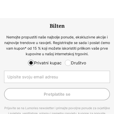
Bilten
Nemojte propustiti naše najbolje ponude, ekskluzivne akcije i
najnovije trendove u rasvjeti. Registrirajte se sada i poslat ćemo
vam kupon* od 15 % koji možete iskoristiti prilikom vaše prve
kupovine u našoj internetskoj trgovini.
Privatni kupac
Društvo
Pretplatite se
Prijavite se na Lumories newsletter i primajte povoljne ponude za svjetiljke
i svjetala, ventilatore, solarnu i pametnu rasvjetu, kupone za popuste,