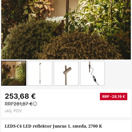
Skip
253,68 €
to
RRP -28,19 €
RRP
281,87 €
the
uklj. PDV
beginning
of
LEDS-C4 LED reflektor Juncus 1, smeđa, 2700 K
the