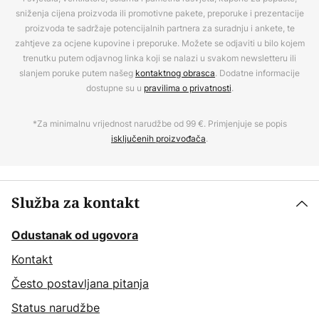
sniženja cijena proizvoda ili promotivne pakete, preporuke i prezentacije
proizvoda te sadržaje potencijalnih partnera za suradnju i ankete, te
zahtjeve za ocjene kupovine i preporuke. Možete se odjaviti u bilo kojem
trenutku putem odjavnog linka koji se nalazi u svakom newsletteru ili
slanjem poruke putem našeg
kontaktnog obrasca
. Dodatne informacije
dostupne su u
pravilima o privatnosti
.
*Za minimalnu vrijednost narudžbe od 99 €. Primjenjuje se popis
isključenih proizvođača
.
Služba za kontakt
Odustanak od ugovora
Kontakt
Često postavljana pitanja
Status narudžbe