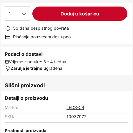
images
gallery
1
Dodaj u košaricu
50 dana besplatnog povrata
Plaćanje pouzećem dostupno
Podaci o dostavi
Vrijeme isporuke: 3 - 4 tjedna
ugrađena
Žarulja je trajno
Slični proizvodi
Detalji o proizvodu
Marka:
LEDS-C4
SKU:
10037972
Prednosti proizvoda