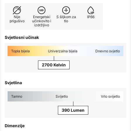
Nije
Energetski
S šiljkom za
IP66
prigušivo
učinkovito i
tlo
izdržljivo
Svjetlosni učinak
Topla bijela
Univerzalna bijela
Dnevno svjetlo
2700 Kelvin
Svjetlina
Tamno
Svijetlo
Vrlo svijetlo
390 Lumen
Dimenzije