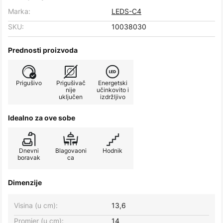
Marka:
LEDS-C4
SKU:
10038030
Prednosti proizvoda
Prigušivo
Prigušivač
Energetski
nije
učinkovito i
uključen
izdržljivo
Idealno za ove sobe
Dnevni
Blagovaoni
Hodnik
boravak
ca
Dimenzije
Visina (u cm):
13,6
Promjer (u cm):
14