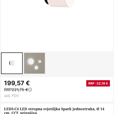
Skip
199,57 €
to
RRP -22,18 €
RRP
221,75 €
the
uklj. PDV
beginning
of
LEDS-C4 LED stropna svjetiljka Spark jednostruka, Ø 14
the
cm, CCT, prigušiva