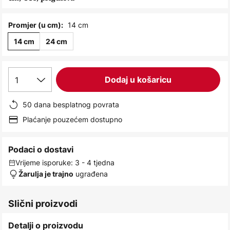
images
gallery
14 cm
Promjer (u cm):
14 cm
24 cm
1
Dodaj u košaricu
50 dana besplatnog povrata
Plaćanje pouzećem dostupno
Podaci o dostavi
Vrijeme isporuke: 3 - 4 tjedna
ugrađena
Žarulja je trajno
Slični proizvodi
Detalji o proizvodu