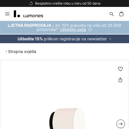
 roku od 50 dana
Besplatna dostava za kupnju i
Skip
to
Content
| do 70% popusta na više od 20.000
LJETNA RASPRODAJA
proizvoda*
Uštedite sada
prilikom registracije na newsletter
Uštedite 15%
Stropna svjetla
Skip
to
the
end
of
the
images
gallery