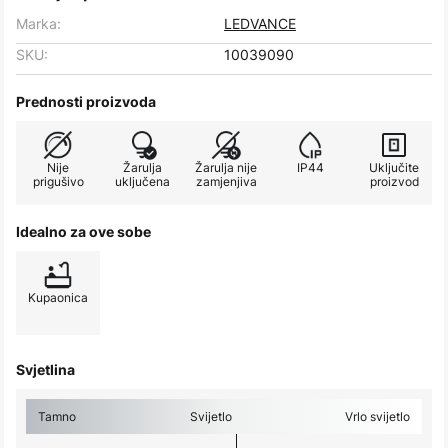
Marka:
LEDVANCE
SKU:
10039090
Prednosti proizvoda
Nije
Žarulja
Žarulja nije
IP44
Uključite
prigušivo
uključena
zamjenjiva
proizvod
Idealno za ove sobe
Kupaonica
Svjetlina
Tamno
Svijetlo
Vrlo svijetlo