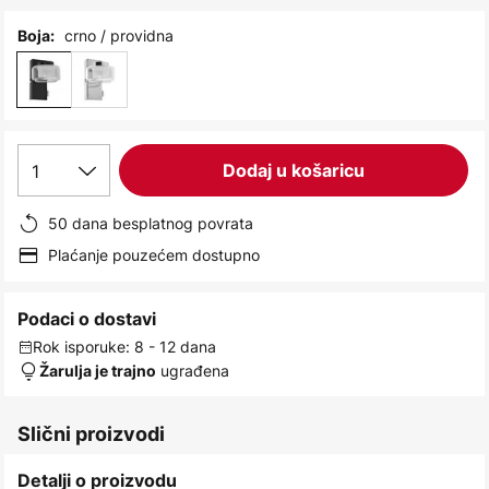
images
gallery
crno / providna
Boja:
1
Dodaj u košaricu
50 dana besplatnog povrata
Plaćanje pouzećem dostupno
Podaci o dostavi
Rok isporuke: 8 - 12 dana
ugrađena
Žarulja je trajno
Slični proizvodi
Detalji o proizvodu