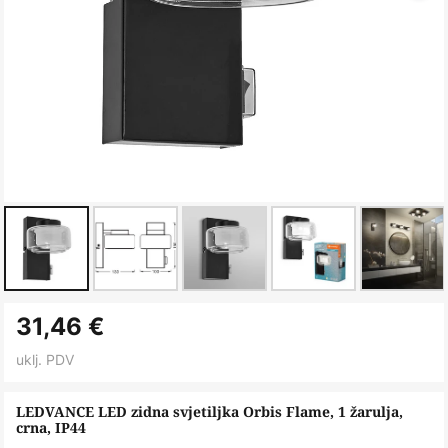
Skip
31,46 €
to
the
uklj. PDV
beginning
of
LEDVANCE LED zidna svjetiljka Orbis Flame, 1 žarulja,
crna, IP44
the