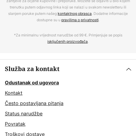
zahtjeve za ocjene kupovine i preporuke. Možete se odjaviti u bilo kojem
trenutku putem odjavnog linka koji se nalazi u svakom newsletteru ili
slanjem poruke putem našeg
kontaktnog obrasca
. Dodatne informacije
dostupne su u
pravilima o privatnosti
.
*Za minimalnu vrijednost narudžbe od 99 €. Primjenjuje se popis
isključenih proizvođača
.
Služba za kontakt
Odustanak od ugovora
Kontakt
Često postavljana pitanja
Status narudžbe
Povratak
Troškovi dostave