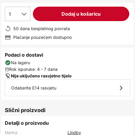
images
gallery
1
Dodaj u košaricu
50 dana besplatnog povrata
Plaćanje pouzećem dostupno
Podaci o dostavi
Na lageru
Rok isporuke: 4 - 7 dana
Nije uključeno rasvjetno tijelo
Odaberite E14 rasvjetu
Slični proizvodi
Detalji o proizvodu
Marka:
Lindby