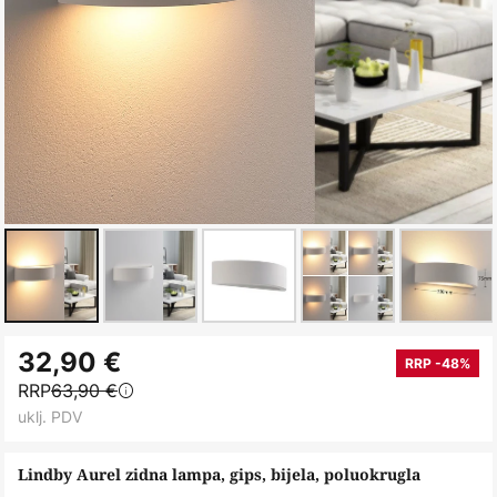
Skip
32,90 €
to
RRP -48%
RRP
63,90 €
the
uklj. PDV
beginning
of
Lindby Aurel zidna lampa, gips, bijela, poluokrugla
the