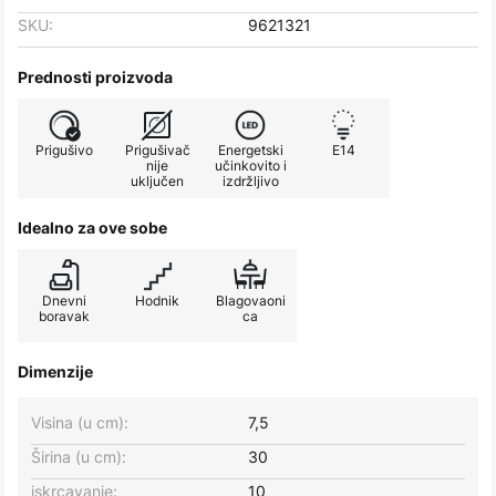
SKU:
9621321
Prednosti proizvoda
Prigušivo
Prigušivač
Energetski
E14
nije
učinkovito i
uključen
izdržljivo
Idealno za ove sobe
Dnevni
Hodnik
Blagovaoni
boravak
ca
Dimenzije
Visina (u cm):
7,5
Širina (u cm):
30
iskrcavanje:
10