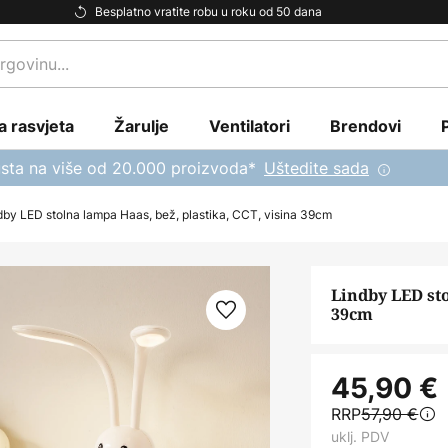
Besplatno vratite robu u roku od 50 dana
a rasvjeta
Žarulje
Ventilatori
Brendovi
sta na više od 20.000 proizvoda*
Uštedite sada
dby LED stolna lampa Haas, bež, plastika, CCT, visina 39cm
Lindby LED sto
39cm
45,90 €
RRP
57,90 €
uklj. PDV