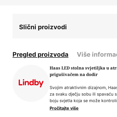
Skip
to
the
beginning
Slični proizvodi
of
the
images
gallery
Pregled proizvoda
Više informa
Haas LED stolna svjetiljka u at
prigušivačem na dodir
Svojim atraktivnim dizajnom, Haa
za svaku dječju sobu ili spavaću s
boju svjetla koja se može kontrolir
univerzalna bijela i dnevna) i funk
Pročitajte više
što omogućuje podešavanje boje sv