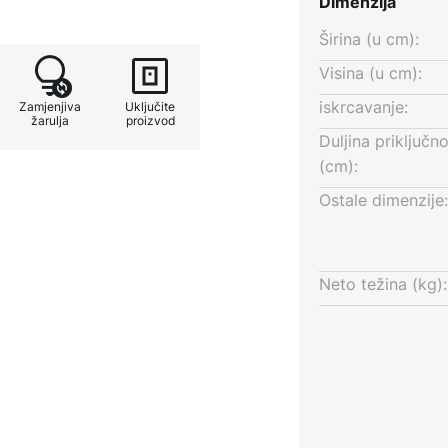
Dimenzija
tla obećava ne samo
činkovitost. Svojim mladenačkim
Širina (u cm):
a savršeno se uklapa u
Visina (u cm):
stvara atmosferu koja vas
iskrcavanje:
Zamjenjiva
Uključite
žarulja
proizvod
Duljina priključn
(cm):
Ostale dimenzije:
Neto težina (kg):