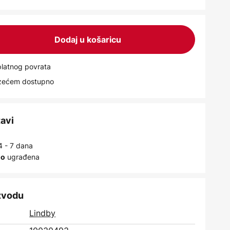
Dodaj u košaricu
latnog povrata
uzećem dostupno
tavi
4 - 7 dana
ugrađena
no
izvodu
Lindby