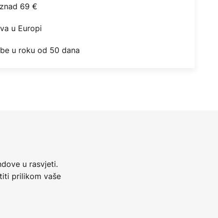
iznad 69 €
ova u Europi
obe u roku od 50 dana
dove u rasvjeti.
iti prilikom vaše