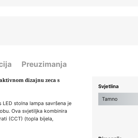
cija
Preuzimanja
raktivnom dizajnu zeca s
Svjetlina
Tamno
s LED stolna lampa savršena je
obu. Ova svjetiljka kombinira
ati (CCT) (topla bijela,
ciju prigušivanja (10% - 100%),
jetla i svjetline po potrebi.