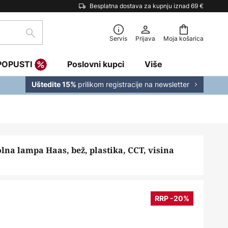
Besplatna dostava za kupnju iznad 69 €
traži
Servis
Prijava
Moja košarica
POPUSTI
Poslovni kupci
Više
prilikom registracije na newsletter
Uštedite 15%
lna lampa Haas, bež, plastika, CCT, visina
RRP -20%