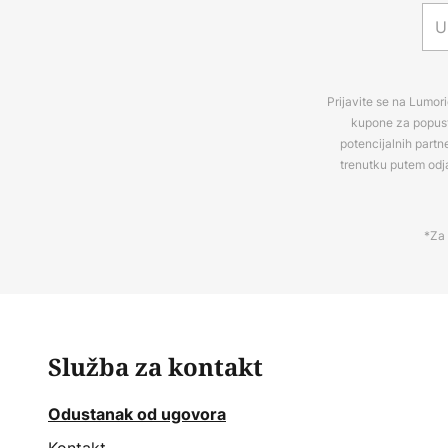
Prijavite se na Lumori
kupone za popuste
potencijalnih partn
trenutku putem odj
*Za 
Služba za kontakt
Odustanak od ugovora