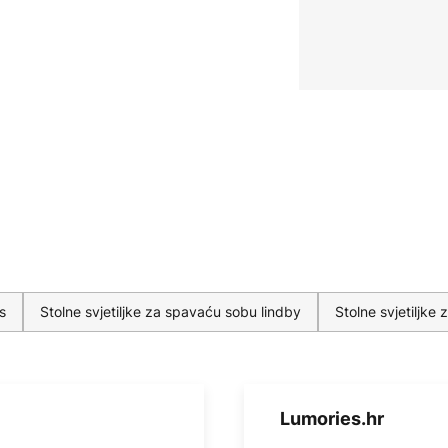
s
Stolne svjetiljke za spavaću sobu lindby
Stolne svjetiljk
Lumories.hr