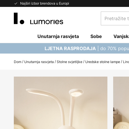
Skip
Najširi izbor brendova u Europi
to
Pretražite
Content
trgovinu...
Unutarnja rasvjeta
Sobe
Vanjsk
| do 70% popu
LJETNA RASPRODAJA
Dom
Unutarnja rasvjeta
Stolne svjetiljke
Uredske stolne lampe
Lin
Skip
to
the
end
of
the
images