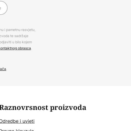
e
rnu i pametnu rasvjetu,
izvoda te sadržaje
djaviti u bilo kojem
ontaktnog obrasca
.
đača
.
Raznovrsnost proizvoda
Odredbe i uvjeti