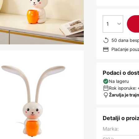
1
50 dana besp
Plaćanje po
Podaci o dos
Na lageru
Rok isporuke: 
Žarulja je traj
Detalji o pro
Marka: