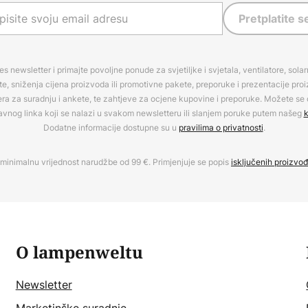
Pretplatite s
es newsletter i primajte povoljne ponude za svjetiljke i svjetala, ventilatore, sola
, sniženja cijena proizvoda ili promotivne pakete, preporuke i prezentacije pro
era za suradnju i ankete, te zahtjeve za ocjene kupovine i preporuke. Možete se o
avnog linka koji se nalazi u svakom newsletteru ili slanjem poruke putem našeg
k
Dodatne informacije dostupne su u
pravilima o privatnosti
.
minimalnu vrijednost narudžbe od 99 €. Primjenjuje se popis
isključenih proizvo
O lampenweltu
Newsletter