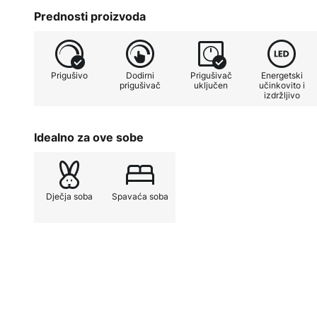
Trajno instalirani LED izvor svje
Prednosti proizvoda
dugovječnost, već i energetsku u
i modernim dizajnom, stolna lamp
suvremene koncepte stanovanja i 
Prigušivo
Dodirni
Prigušivač
Energetski
poziva na opuštanje i igru.
prigušivač
uključen
učinkovito i
izdržljivo
Idealno za ove sobe
Dječja soba
Spavaća soba