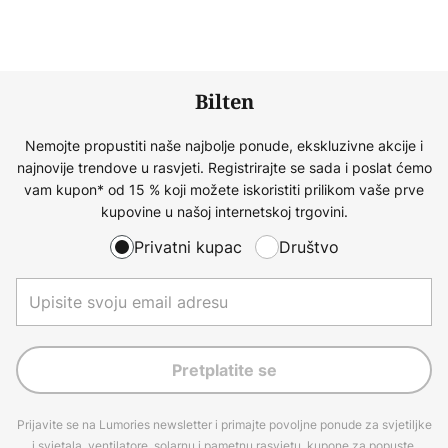
Bilten
Nemojte propustiti naše najbolje ponude, ekskluzivne akcije i
najnovije trendove u rasvjeti. Registrirajte se sada i poslat ćemo
vam kupon* od 15 % koji možete iskoristiti prilikom vaše prve
kupovine u našoj internetskoj trgovini.
Privatni kupac
Društvo
Pretplatite se
Prijavite se na Lumories newsletter i primajte povoljne ponude za svjetiljke
i svjetala, ventilatore, solarnu i pametnu rasvjetu, kupone za popuste,