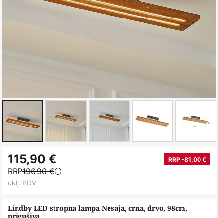
Skip
115,90 €
to
RRP -81,00 €
RRP
196,90 €
the
uklj. PDV
beginning
of
Lindby LED stropna lampa Nesaja, crna, drvo, 98cm,
the
prigušiva