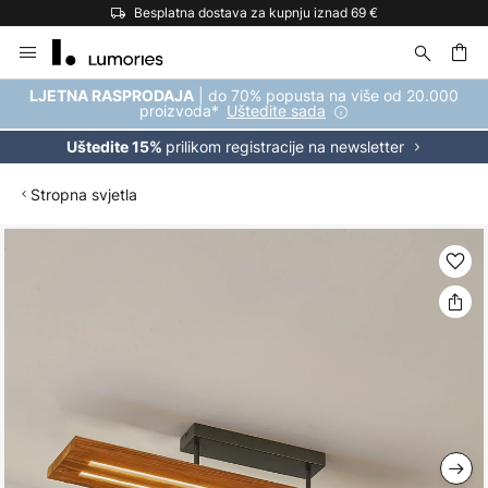
Besplatna dostava za kupnju iznad 69 €
Skip
to
Content
| do 70% popusta na više od 20.000
LJETNA RASPRODAJA
proizvoda*
Uštedite sada
prilikom registracije na newsletter
Uštedite 15%
Stropna svjetla
Skip
to
the
end
of
the
images
gallery