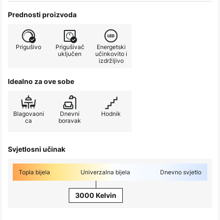
Prednosti proizvoda
Prigušivo
Prigušivač
Energetski
uključen
učinkovito i
izdržljivo
Idealno za ove sobe
Blagovaoni
Dnevni
Hodnik
ca
boravak
Svjetlosni učinak
Topla bijela
Univerzalna bijela
Dnevno svjetlo
3000 Kelvin