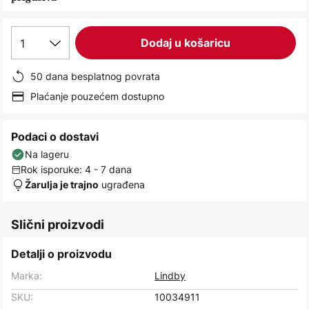
images
gallery
1
Dodaj u košaricu
50 dana besplatnog povrata
Plaćanje pouzećem dostupno
Podaci o dostavi
Na lageru
Rok isporuke: 4 - 7 dana
ugrađena
Žarulja je trajno
Slični proizvodi
Detalji o proizvodu
Marka:
Lindby
SKU:
10034911