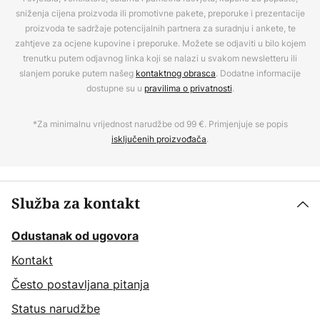
sniženja cijena proizvoda ili promotivne pakete, preporuke i prezentacije
proizvoda te sadržaje potencijalnih partnera za suradnju i ankete, te
zahtjeve za ocjene kupovine i preporuke. Možete se odjaviti u bilo kojem
trenutku putem odjavnog linka koji se nalazi u svakom newsletteru ili
slanjem poruke putem našeg
kontaktnog obrasca
. Dodatne informacije
dostupne su u
pravilima o privatnosti
.
*Za minimalnu vrijednost narudžbe od 99 €. Primjenjuje se popis
isključenih proizvođača
.
Služba za kontakt
Odustanak od ugovora
Kontakt
Često postavljana pitanja
Status narudžbe