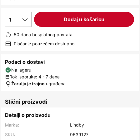
images
gallery
1
Dodaj u košaricu
50 dana besplatnog povrata
Plaćanje pouzećem dostupno
Podaci o dostavi
Na lageru
Rok isporuke: 4 - 7 dana
ugrađena
Žarulja je trajno
Slični proizvodi
Detalji o proizvodu
Marka:
Lindby
SKU:
9639127