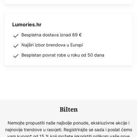
Lumories.hr
Besplatna dostava iznad 69 €
Najširi izbor brendova u Europi
Besplatan povrat robe u roku od 50 dana
Bilten
Nemojte propustiti naše najbolje ponude, ekskluzivne akcije i
najnovije trendove u rasvjeti. Registrirajte se sada i poslat ćemo
vam kupon* od 15 % koji možete iskoristiti prilikom vaše prve