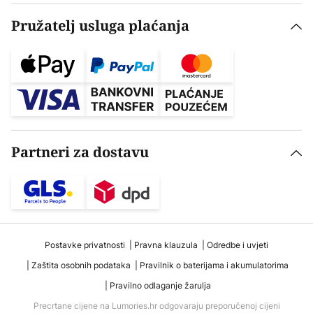
Pružatelj usluga plaćanja
Partneri za dostavu
Postavke privatnosti
Pravna klauzula
Odredbe i uvjeti
Zaštita osobnih podataka
Pravilnik o baterijama i akumulatorima
Pravilno odlaganje žarulja
Precrtane cijene na Lumories.hr odgovaraju preporučenoj cijeni