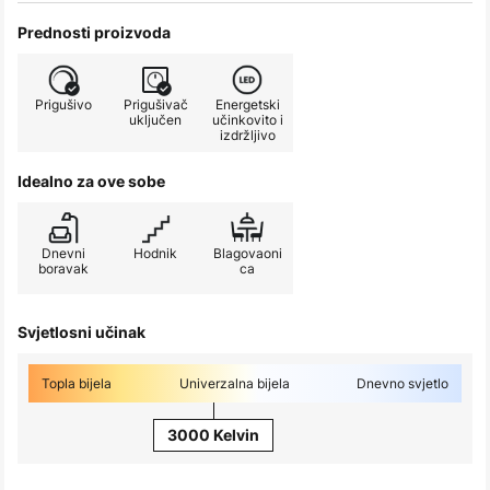
Prednosti proizvoda
Prigušivo
Prigušivač
Energetski
uključen
učinkovito i
izdržljivo
Idealno za ove sobe
Dnevni
Hodnik
Blagovaoni
boravak
ca
Svjetlosni učinak
Topla bijela
Univerzalna bijela
Dnevno svjetlo
3000 Kelvin