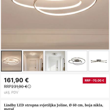
Skip
161,90 €
to
RRP -70,00 €
RRP
231,90 €
the
uklj. PDV
beginning
of
Lindby LED stropna svjetiljka Joline, Ø 60 cm, boja nikla,
the
metal