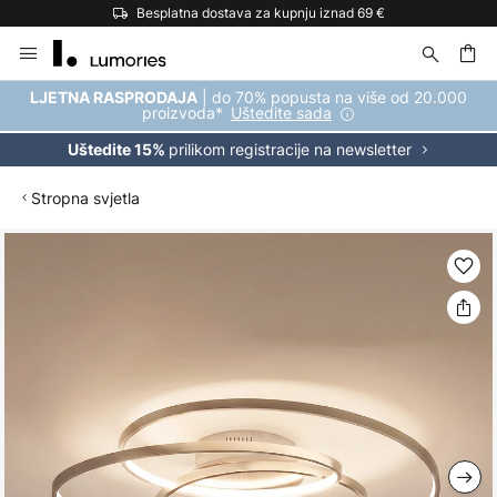
Besplatna dostava za kupnju iznad 69 €
Skip
to
Content
| do 70% popusta na više od 20.000
LJETNA RASPRODAJA
proizvoda*
Uštedite sada
prilikom registracije na newsletter
Uštedite 15%
Stropna svjetla
Skip
to
the
end
of
the
images
gallery