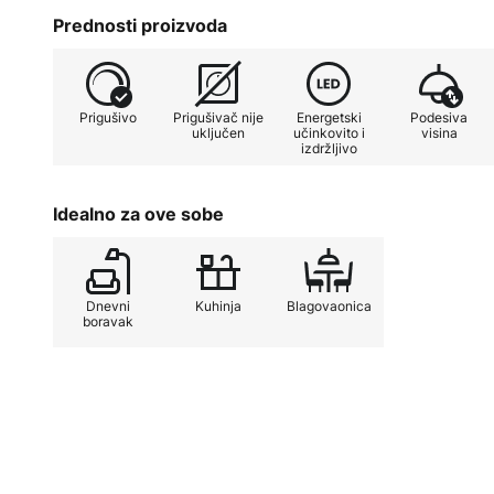
tehnologiji, to ne znači veliku potr
Prednosti proizvoda
niska. Svatko tko želi individualno
svjetiljke može to učiniti u samo 
mehanizmu s povlačenjem užeta, 
Prigušivo
Prigušivač nije
Energetski
Podesiva
110 cm do 210 cm.
uključen
učinkovito i
visina
izdržljivo
Manon LED viseća svjetiljka topl
blagovaonici, jer i izduženi oblik
Idealno za ove sobe
potiču savršeno osvjetljenje blag
Dnevni
Kuhinja
Blagovaonica
boravak