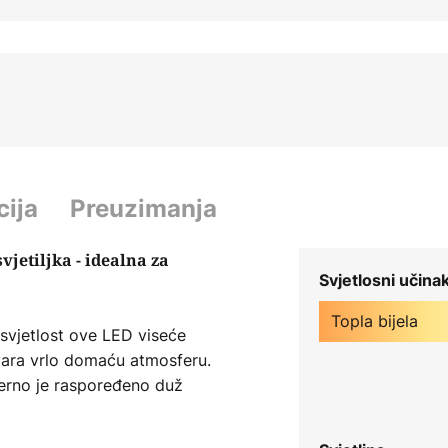
cija
Preuzimanja
jetiljka - idealna za
Svjetlosni učina
Topla bijela
 svjetlost ove LED viseće
vara vrlo domaću atmosferu.
rno je raspoređeno duž
su prekrivene poklopcem od
etno visoka, ali zahvaljujući LED