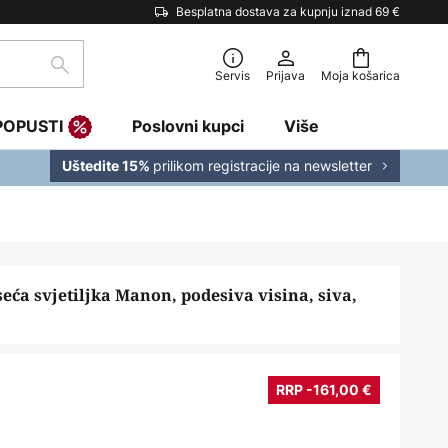
Besplatna dostava za kupnju iznad 69 €
traži
Servis
Prijava
Moja košarica
POPUSTI
Poslovni kupci
Više
prilikom registracije na newsletter
Uštedite 15%
eća svjetiljka Manon, podesiva visina, siva,
RRP -161,00 €