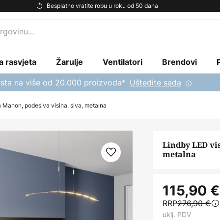
Besplatno vratite robu u roku od 50 dana
a rasvjeta
Žarulje
Ventilatori
Brendovi
sta na više od 20.000 proizvoda*
Uštedite sada
a Manon, podesiva visina, siva, metalna
Lindby LED vis
metalna
115,90 €
RRP
276,90 €
uklj. PDV