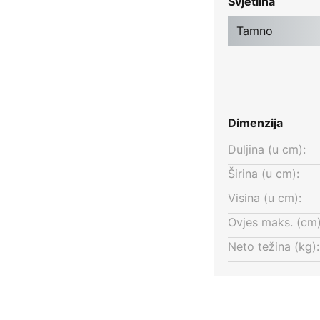
Svjetlina
ošnju energije. Naprotiv, vrlo je
 prilagoditi visinu viseće
Tamno
nekoliko koraka, zahvaljujući
koji olakšava podešavanje od
o se preporučuje za upotrebu u
Dimenzija
 i mogućnost podešavanja visine
Duljina (u cm):
ovaonskog stola.
Širina (u cm):
Visina (u cm):
Ovjes maks. (cm)
Neto težina (kg):