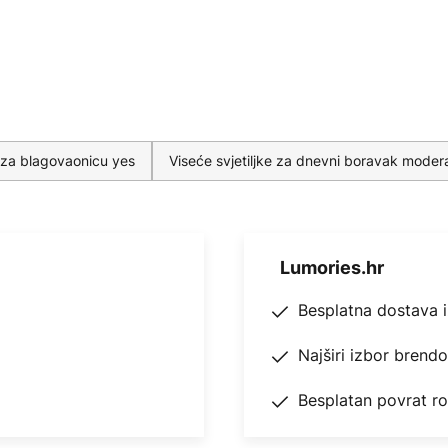
e za blagovaonicu yes
Viseće svjetiljke za dnevni boravak moder
Lumories.hr
Besplatna dostava 
Najširi izbor brend
Besplatan povrat r