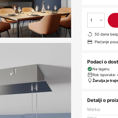
1
50 dana besp
Plaćanje po
Podaci o dos
Na lageru
Rok isporuke: 
Žarulja je traj
Detalji o pro
Marka: