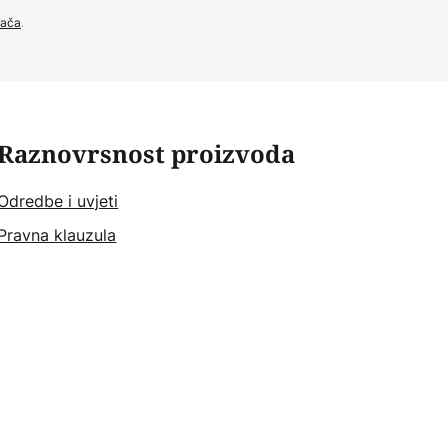
đača
.
Raznovrsnost proizvoda
Odredbe i uvjeti
Pravna klauzula