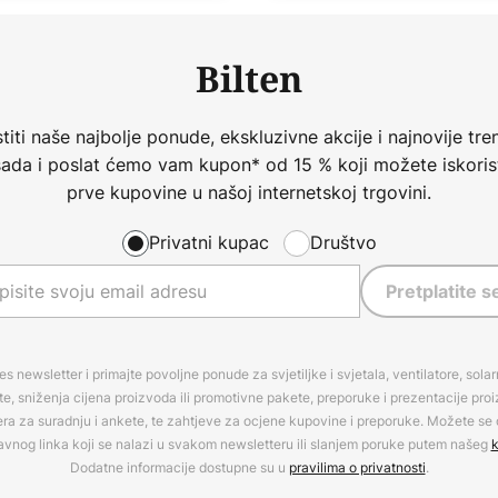
Bilten
iti naše najbolje ponude, ekskluzivne akcije i najnovije tren
 sada i poslat ćemo vam kupon* od 15 % koji možete iskorist
prve kupovine u našoj internetskoj trgovini.
Privatni kupac
Društvo
Pretplatite s
es newsletter i primajte povoljne ponude za svjetiljke i svjetala, ventilatore, sola
, sniženja cijena proizvoda ili promotivne pakete, preporuke i prezentacije pro
era za suradnju i ankete, te zahtjeve za ocjene kupovine i preporuke. Možete se o
avnog linka koji se nalazi u svakom newsletteru ili slanjem poruke putem našeg
k
Dodatne informacije dostupne su u
pravilima o privatnosti
.