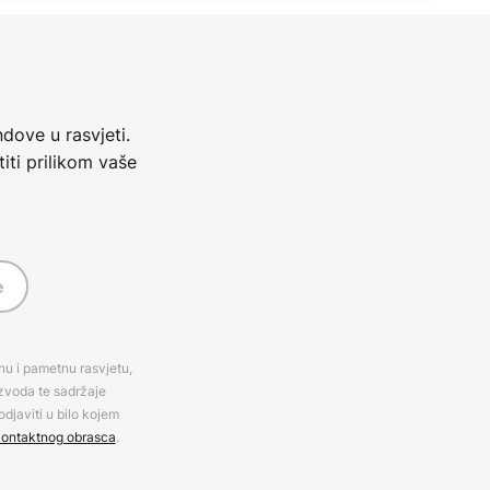
dove u rasvjeti.
iti prilikom vaše
e
rnu i pametnu rasvjetu,
izvoda te sadržaje
djaviti u bilo kojem
ontaktnog obrasca
.