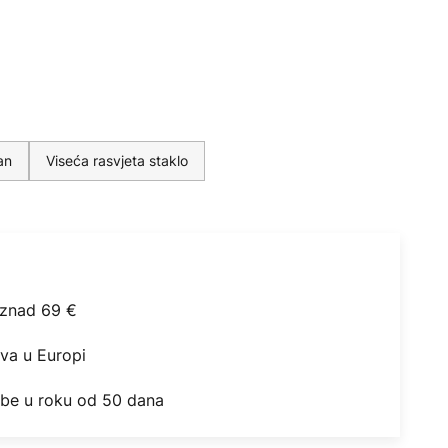
an
Viseća rasvjeta staklo
iznad 69 €
ova u Europi
obe u roku od 50 dana