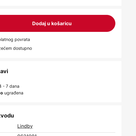
Dodaj u košaricu
latnog povrata
uzećem dostupno
tavi
4 - 7 dana
ugrađena
no
izvodu
Lindby