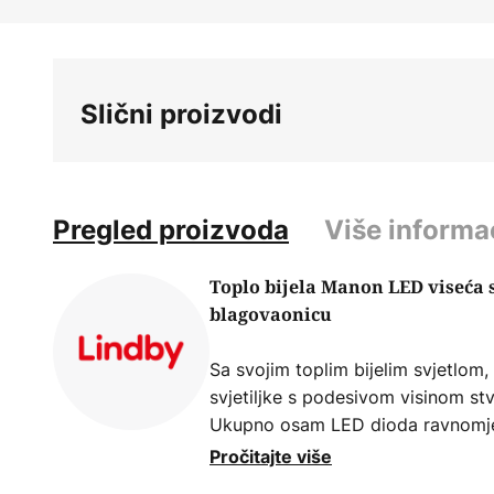
Skip
to
the
beginning
Slični proizvodi
of
the
images
gallery
Pregled proizvoda
Više informa
Toplo bijela Manon LED viseća sv
blagovaonicu
Sa svojim toplim bijelim svjetlom,
svjetiljke s podesivom visinom st
Ukupno osam LED dioda ravnomje
zakrivljene metalne šipke, gdje 
Pročitajte više
matiranog stakla. Svjetlost je izuz