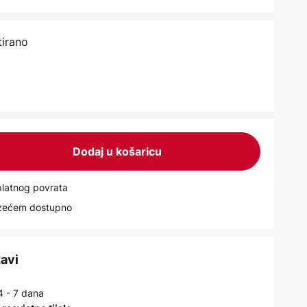
irano
Dodaj u košaricu
latnog povrata
uzećem dostupno
tavi
4 - 7 dana