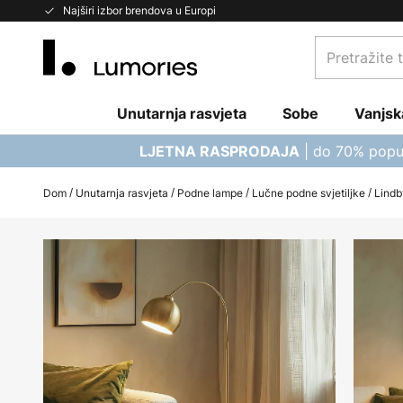
Skip
Najširi izbor brendova u Europi
to
Pretražite
Content
trgovinu...
Unutarnja rasvjeta
Sobe
Vanjsk
| do 70% popu
LJETNA RASPRODAJA
Dom
Unutarnja rasvjeta
Podne lampe
Lučne podne svjetiljke
Lindb
Skip
to
the
end
of
the
images