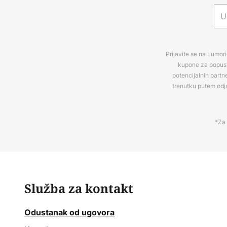
Prijavite se na Lumori
kupone za popuste
potencijalnih partn
trenutku putem odj
*Za 
Služba za kontakt
Odustanak od ugovora