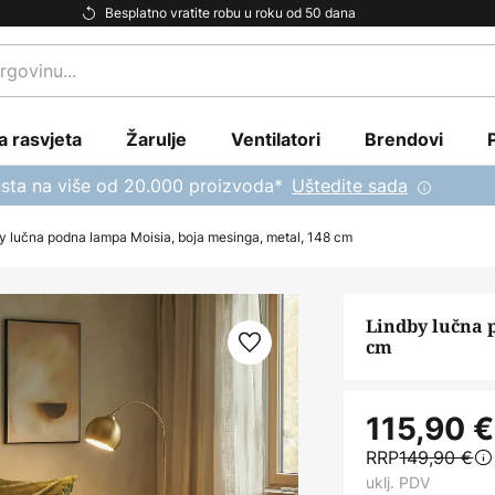
Besplatno vratite robu u roku od 50 dana
a rasvjeta
Žarulje
Ventilatori
Brendovi
sta na više od 20.000 proizvoda*
Uštedite sada
y lučna podna lampa Moisia, boja mesinga, metal, 148 cm
Lindby lučna 
cm
115,90 €
RRP
149,90 €
uklj. PDV