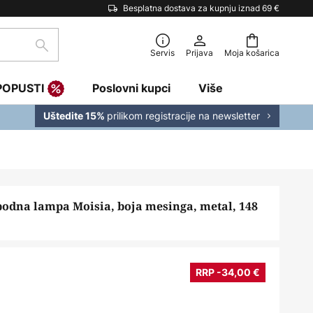
Besplatna dostava za kupnju iznad 69 €
traži
Servis
Prijava
Moja košarica
POPUSTI
Poslovni kupci
Više
prilikom registracije na newsletter
Uštedite 15%
podna lampa Moisia, boja mesinga, metal, 148
RRP -34,00 €