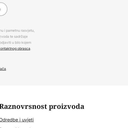
e
rnu i pametnu rasvjetu,
izvoda te sadržaje
djaviti u bilo kojem
ontaktnog obrasca
.
đača
.
Raznovrsnost proizvoda
Odredbe i uvjeti