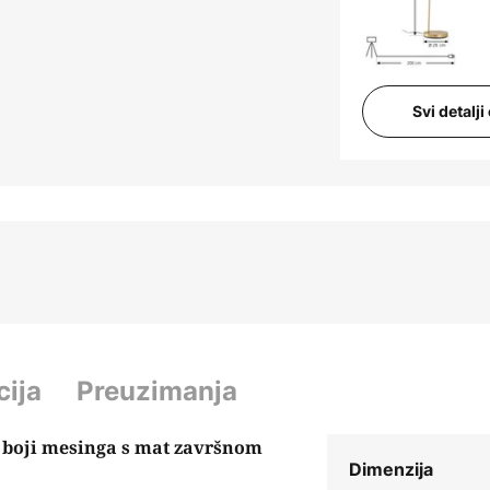
Svi detalj
cija
Preuzimanja
u boji mesinga s mat završnom
Dimenzija