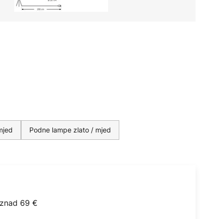
mjed
Podne lampe zlato / mjed
iznad 69 €