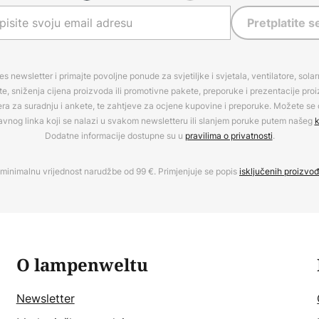
Pretplatite s
es newsletter i primajte povoljne ponude za svjetiljke i svjetala, ventilatore, sola
, sniženja cijena proizvoda ili promotivne pakete, preporuke i prezentacije pro
era za suradnju i ankete, te zahtjeve za ocjene kupovine i preporuke. Možete se o
avnog linka koji se nalazi u svakom newsletteru ili slanjem poruke putem našeg
k
Dodatne informacije dostupne su u
pravilima o privatnosti
.
minimalnu vrijednost narudžbe od 99 €. Primjenjuje se popis
isključenih proizvo
O lampenweltu
Newsletter