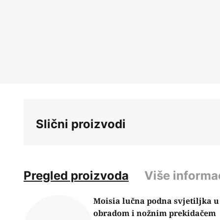
Skip
to
the
beginning
of
the
images
gallery
Slični proizvodi
Pregled proizvoda
Više informa
Moisia lučna podna svjetiljka 
obradom i nožnim prekidačem