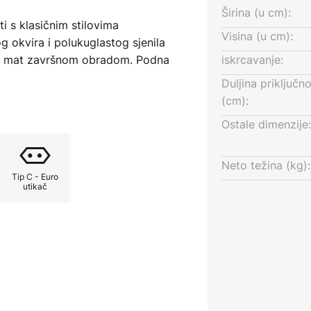
Širina (u cm):
i s klasičnim stilovima
Visina (u cm):
g okvira i polukuglastog sjenila
s mat završnom obradom. Podna
iskrcavanje:
i uvijek izgleda elegantno. Ali
Duljina priključn
možete postaviti iza sofe, ali je
(cm):
u, tako da svjetlost pada točno
Ostale dimenzije:
ač koji se nalazi u dovodnom
Neto težina (kg):
Tip C - Euro
ednim korakom. Preporuča se
utikač
m niti jer je sjenilo otvoreno i