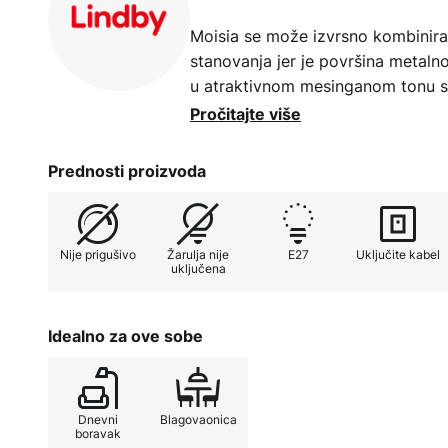
Moisia se može izvrsno kombinirat
stanovanja jer je površina metalno
u atraktivnom mesinganom tonu 
lampa ima atraktivan oblik luka koj
Pročitajte više
ima i praktičnu funkciju, jer nogu 
kišobran tada na vidljivijem mjest
Prednosti proizvoda
tamo gdje želite.
Za rad je integriran nožni prekid
Nije prigušivo
Žarulja nije
E27
Uključite kabel
vodu i može se aktivirati samo j
uključena
opremiti Moisiju žaruljama sa žarno
svjetiljka je stoga vidljiva.
Idealno za ove sobe
Dnevni
Blagovaonica
boravak