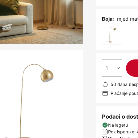
mjed mat
Boja:
1
50 dana besp
Plaćanje po
Podaci o dos
Na lageru
Rok isporuke: 