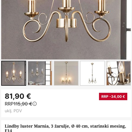
Skip
81,90 €
to
RRP -34,00 €
RRP
115,90 €
the
uklj. PDV
beginning
of
Lindby luster Marnia, 3 žarulje, Ø 40 cm, starinski mesing,
the
E14