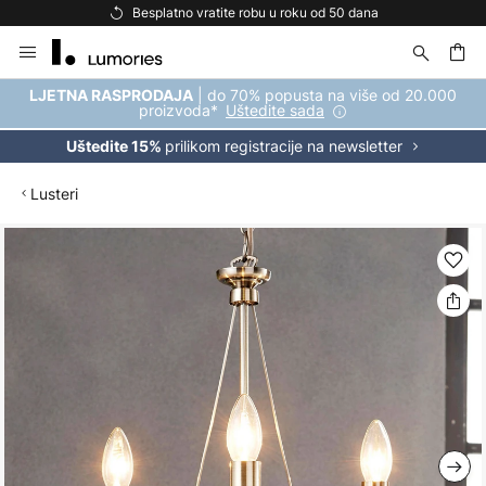
Besplatno vratite robu u roku od 50 dana
Skip
to
Content
| do 70% popusta na više od 20.000
LJETNA RASPRODAJA
proizvoda*
Uštedite sada
prilikom registracije na newsletter
Uštedite 15%
Lusteri
Skip
to
the
end
of
the
images
gallery