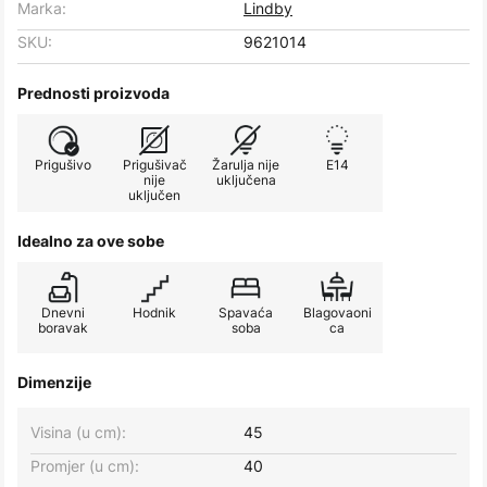
Marka:
Lindby
SKU:
9621014
Prednosti proizvoda
Prigušivo
Prigušivač
Žarulja nije
E14
nije
uključena
uključen
Idealno za ove sobe
Dnevni
Hodnik
Spavaća
Blagovaoni
boravak
soba
ca
Dimenzije
Visina (u cm):
45
Promjer (u cm):
40