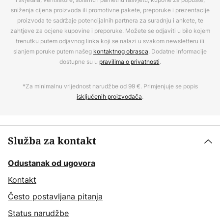
sniženja cijena proizvoda ili promotivne pakete, preporuke i prezentacije
proizvoda te sadržaje potencijalnih partnera za suradnju i ankete, te
zahtjeve za ocjene kupovine i preporuke. Možete se odjaviti u bilo kojem
trenutku putem odjavnog linka koji se nalazi u svakom newsletteru ili
slanjem poruke putem našeg
kontaktnog obrasca
. Dodatne informacije
dostupne su u
pravilima o privatnosti
.
*Za minimalnu vrijednost narudžbe od 99 €. Primjenjuje se popis
isključenih proizvođača
.
Služba za kontakt
Odustanak od ugovora
Kontakt
Često postavljana pitanja
Status narudžbe