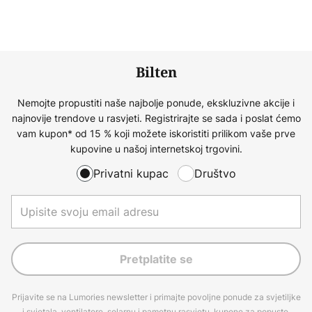
Bilten
Nemojte propustiti naše najbolje ponude, ekskluzivne akcije i
najnovije trendove u rasvjeti. Registrirajte se sada i poslat ćemo
vam kupon* od 15 % koji možete iskoristiti prilikom vaše prve
kupovine u našoj internetskoj trgovini.
Privatni kupac
Društvo
Pretplatite se
Prijavite se na Lumories newsletter i primajte povoljne ponude za svjetiljke
i svjetala, ventilatore, solarnu i pametnu rasvjetu, kupone za popuste,