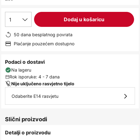
images
gallery
1
Dodaj u košaricu
50 dana besplatnog povrata
Plaćanje pouzećem dostupno
Podaci o dostavi
Na lageru
Rok isporuke: 4 - 7 dana
Nije uključeno rasvjetno tijelo
Odaberite E14 rasvjetu
Slični proizvodi
Detalji o proizvodu