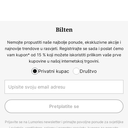
Bilten
Nemojte propustiti naše najbolje ponude, ekskluzivne akcije i
najnovije trendove u rasvjeti. Registrirajte se sada i poslat ćemo
vam kupon* od 15 % koji možete iskoristiti prilikom vaše prve
kupovine u našoj internetskoj trgovini.
Privatni kupac
Društvo
Pretplatite se
Prijavite se na Lumories newsletter i primajte povoljne ponude za svjetiljke
i svjetala, ventilatore, solarnu i pametnu rasvjetu, kupone za popuste,