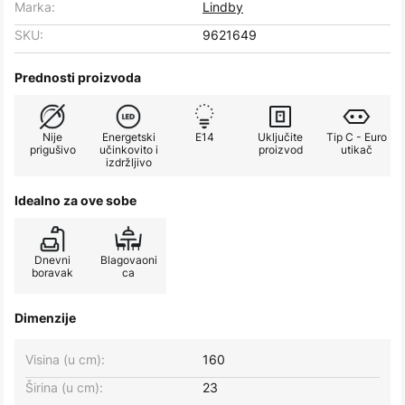
Marka:
Lindby
SKU:
9621649
Prednosti proizvoda
Nije
Energetski
E14
Uključite
Tip C - Euro
prigušivo
učinkovito i
proizvod
utikač
izdržljivo
Idealno za ove sobe
Dnevni
Blagovaoni
boravak
ca
Dimenzije
Visina (u cm):
160
Širina (u cm):
23