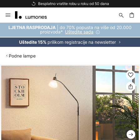
Besplatno vratite robu u roku od 50 dana
Skip
to
Content
| do 70% popusta na više od 20.000
LJETNA RASPRODAJA
proizvoda*
Uštedite sada
prilikom registracije na newsletter
Uštedite 15%
Podne lampe
Skip
to
the
end
of
the
images
gallery