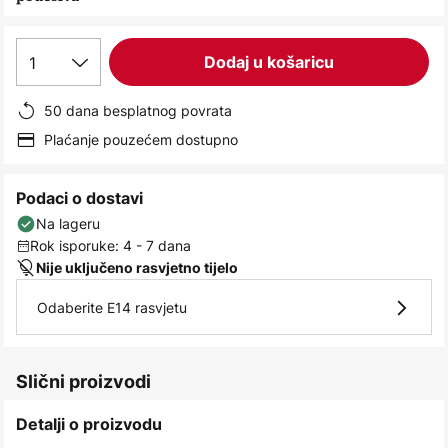
images
gallery
1
Dodaj u košaricu
50 dana besplatnog povrata
Plaćanje pouzećem dostupno
Podaci o dostavi
Na lageru
Rok isporuke: 4 - 7 dana
Nije uključeno rasvjetno tijelo
Odaberite E14 rasvjetu
Slični proizvodi
Detalji o proizvodu