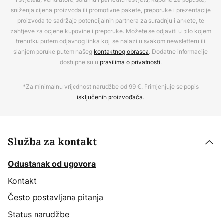
sniženja cijena proizvoda ili promotivne pakete, preporuke i prezentacije
proizvoda te sadržaje potencijalnih partnera za suradnju i ankete, te
zahtjeve za ocjene kupovine i preporuke. Možete se odjaviti u bilo kojem
trenutku putem odjavnog linka koji se nalazi u svakom newsletteru ili
slanjem poruke putem našeg
kontaktnog obrasca
. Dodatne informacije
dostupne su u
pravilima o privatnosti
.
*Za minimalnu vrijednost narudžbe od 99 €. Primjenjuje se popis
isključenih proizvođača
.
Služba za kontakt
Odustanak od ugovora
Kontakt
Često postavljana pitanja
Status narudžbe