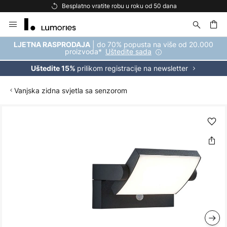
Besplatno vratite robu u roku od 50 dana
Skip
to
Content
| do 70% popusta na više od 20.000
LJETNA RASPRODAJA
proizvoda*
Uštedite sada
prilikom registracije na newsletter
Uštedite 15%
Vanjska zidna svjetla sa senzorom
Skip
to
the
end
of
the
images
gallery