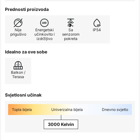
Prednosti proizvoda
Nije
Energetski
Sa
IP54
prigušivo
učinkovito i
senzorom
izdržljivo
pokreta
Idealno za ove sobe
Balkon /
Terasa
Svjetlosni učinak
Topla bijela
Univerzalna bijela
Dnevno svjetlo
3000 Kelvin