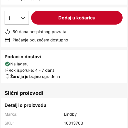
images
gallery
1
Dodaj u košaricu
50 dana besplatnog povrata
Plaćanje pouzećem dostupno
Podaci o dostavi
Na lageru
Rok isporuke: 4 - 7 dana
ugrađena
Žarulja je trajno
Slični proizvodi
Detalji o proizvodu
Marka:
Lindby
SKU:
10013703