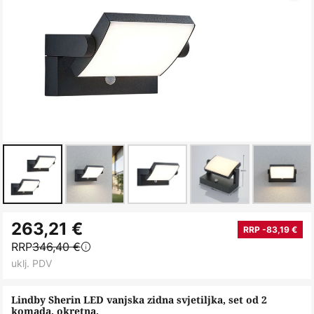
Skip
263,21 €
to
RRP -83,19 €
RRP
346,40 €
the
uklj. PDV
beginning
of
Lindby Sherin LED vanjska zidna svjetiljka, set od 2
the
komada, okretna,