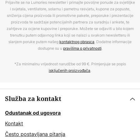
Prijavite se na Lumories newsletter i primajte povoljne ponude za svjetiljke
i svjetala, ventilatore, solarnu i pametnu rasvjetu, kupone za popuste,
sniženja cijena proizvoda ili promotivne pakete, preporuke i prezentacije
proizvoda te sadržaje potencijalnih partnera za suradnju i ankete, te
zahtjeve za ocjene kupovine i preporuke. Možete se odjaviti u bilo kojem
trenutku putem odjavnog linka koji se nalazi u svakom newsletteru ili
slanjem poruke putem našeg
kontaktnog obrasca
. Dodatne informacije
dostupne su u
pravilima o privatnosti
.
*Za minimalnu vrijednost narudžbe od 99 €. Primjenjuje se popis
isključenih proizvođača
.
Služba za kontakt
Odustanak od ugovora
Kontakt
Često postavljana pitanja