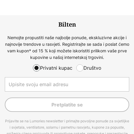
Bilten
Nemojte propustiti naše najbolje ponude, ekskluzivne akcije i
najnovije trendove u rasvjeti. Registrirajte se sada i poslat ćemo
vam kupon* od 15 % koji možete iskoristiti prilikom vaše prve
kupovine u našoj internetskoj trgovini.
Privatni kupac
Društvo
Pretplatite se
Prijavite se na Lumories newsletter i primajte povoljne ponude za svjetiljke
i svjetala, ventilatore, solarnu i pametnu rasvjetu, kupone za popuste,
sniženja cijena proizvoda ili promotivne pakete, preporuke i prezentacije