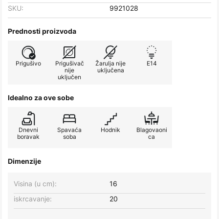
SKU:
9921028
Prednosti proizvoda
Prigušivo
Prigušivač
Žarulja nije
E14
nije
uključena
uključen
Idealno za ove sobe
Dnevni
Spavaća
Hodnik
Blagovaoni
boravak
soba
ca
Dimenzije
Visina (u cm):
16
iskrcavanje:
20