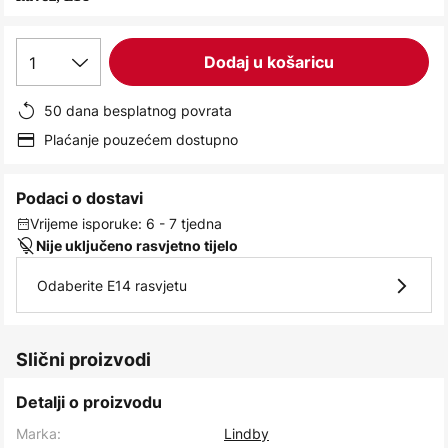
images
gallery
1
Dodaj u košaricu
50 dana besplatnog povrata
Plaćanje pouzećem dostupno
Podaci o dostavi
Vrijeme isporuke: 6 - 7 tjedna
Nije uključeno rasvjetno tijelo
Odaberite E14 rasvjetu
Slični proizvodi
Detalji o proizvodu
Marka:
Lindby