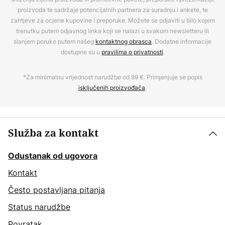
proizvoda te sadržaje potencijalnih partnera za suradnju i ankete, te
zahtjeve za ocjene kupovine i preporuke. Možete se odjaviti u bilo kojem
trenutku putem odjavnog linka koji se nalazi u svakom newsletteru ili
slanjem poruke putem našeg
kontaktnog obrasca
. Dodatne informacije
dostupne su u
pravilima o privatnosti
.
*Za minimalnu vrijednost narudžbe od 99 €. Primjenjuje se popis
isključenih proizvođača
.
Služba za kontakt
Odustanak od ugovora
Kontakt
Često postavljana pitanja
Status narudžbe
Povratak