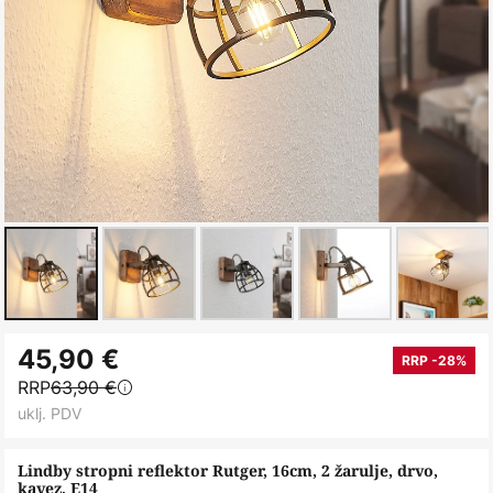
Skip
45,90 €
to
RRP -28%
RRP
63,90 €
the
uklj. PDV
beginning
of
Lindby stropni reflektor Rutger, 16cm, 2 žarulje, drvo,
the
kavez, E14