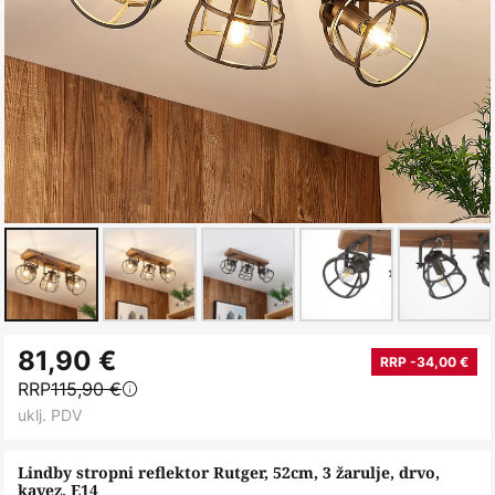
Skip
81,90 €
to
RRP -34,00 €
RRP
115,90 €
the
uklj. PDV
beginning
of
Lindby stropni reflektor Rutger, 52cm, 3 žarulje, drvo,
the
kavez, E14