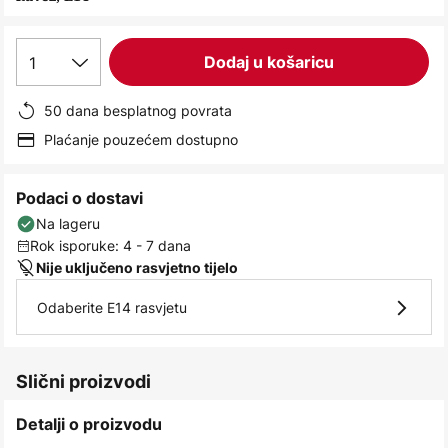
images
gallery
1
Dodaj u košaricu
50 dana besplatnog povrata
Plaćanje pouzećem dostupno
Podaci o dostavi
Na lageru
Rok isporuke: 4 - 7 dana
Nije uključeno rasvjetno tijelo
Odaberite E14 rasvjetu
Slični proizvodi
Detalji o proizvodu