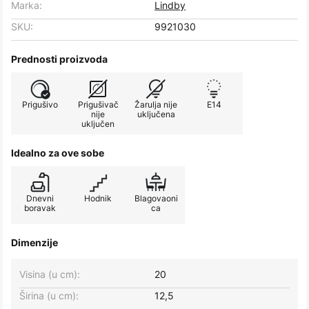
Marka:
Lindby
SKU:
9921030
Prednosti proizvoda
Prigušivo
Prigušivač
Žarulja nije
E14
nije
uključena
uključen
Idealno za ove sobe
Dnevni
Hodnik
Blagovaoni
boravak
ca
Dimenzije
Visina (u cm):
20
Širina (u cm):
12,5