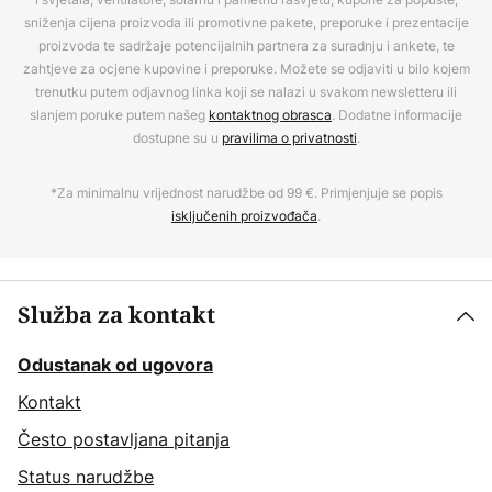
sniženja cijena proizvoda ili promotivne pakete, preporuke i prezentacije
proizvoda te sadržaje potencijalnih partnera za suradnju i ankete, te
zahtjeve za ocjene kupovine i preporuke. Možete se odjaviti u bilo kojem
trenutku putem odjavnog linka koji se nalazi u svakom newsletteru ili
slanjem poruke putem našeg
kontaktnog obrasca
. Dodatne informacije
dostupne su u
pravilima o privatnosti
.
*Za minimalnu vrijednost narudžbe od 99 €. Primjenjuje se popis
isključenih proizvođača
.
Služba za kontakt
Odustanak od ugovora
Kontakt
Često postavljana pitanja
Status narudžbe