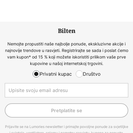
Bilten
Nemojte propustiti naše najbolje ponude, ekskluzivne akcije i
najnovije trendove u rasvjeti. Registrirajte se sada i poslat ćemo
vam kupon* od 15 % koji možete iskoristiti prilikom vaše prve
kupovine u našoj internetskoj trgovini.
Privatni kupac
Društvo
Pretplatite se
Prijavite se na Lumories newsletter i primajte povoljne ponude za svjetiljke
i svjetala, ventilatore, solarnu i pametnu rasvjetu, kupone za popuste,