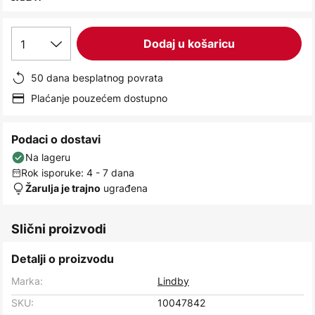
images
gallery
1
Dodaj u košaricu
50 dana besplatnog povrata
Plaćanje pouzećem dostupno
Podaci o dostavi
Na lageru
Rok isporuke: 4 - 7 dana
ugrađena
Žarulja je trajno
Slični proizvodi
Detalji o proizvodu
Marka:
Lindby
SKU:
10047842