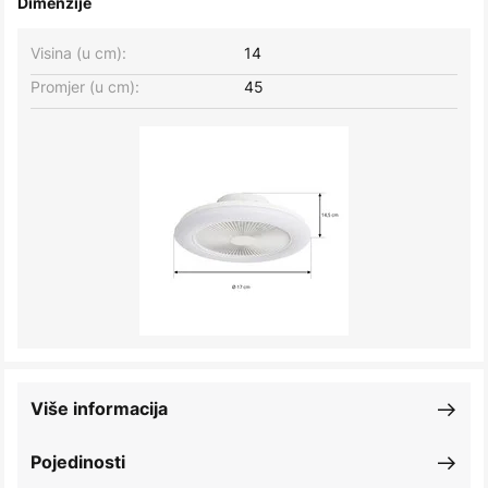
Dimenzije
Visina (u cm):
14
Promjer (u cm):
45
Više informacija
Pojedinosti