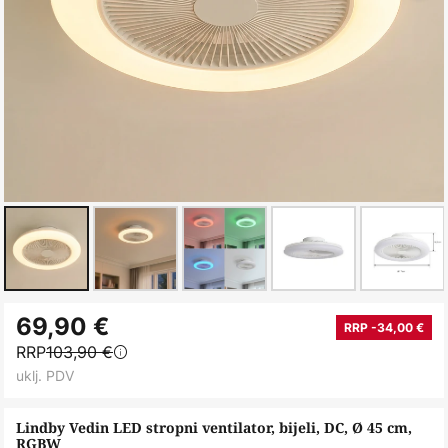
Skip
69,90 €
to
RRP -34,00 €
RRP
103,90 €
the
uklj. PDV
beginning
of
Lindby Vedin LED stropni ventilator, bijeli, DC, Ø 45 cm,
the
RGBW