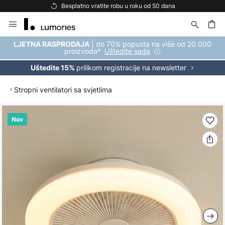
Besplatno vratite robu u roku od 50 dana
Skip
to
Content
| do 70% popusta na više od 20.000
LJETNA RASPRODAJA
proizvoda*
Uštedite sada
prilikom registracije na newsletter
Uštedite 15%
Stropni ventilatori sa svjetlima
Skip
Nov
to
the
end
of
the
images
gallery