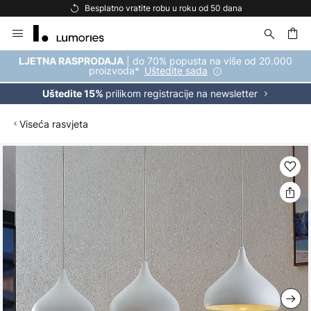
Besplatno vratite robu u roku od 50 dana
Skip
to
Content
| do 70% popusta na više od 20.000
LJETNA RASPRODAJA
proizvoda*
Uštedite sada
prilikom registracije na newsletter
Uštedite 15%
Viseća rasvjeta
Skip
to
the
end
of
the
images
gallery