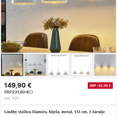
Skip
149,90 €
to
RRP -82,00 €
RRP
231,90 €
the
uklj. PDV
beginning
of
Lindby visilica Elamira, bijela, metal, 133 cm, 3 žarulje
the