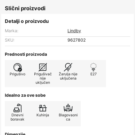
Slični proizvodi
Detalji o proizvodu
Marka:
Lindby
SKU:
9627802
Prednosti proizvoda
Prigušivo
Prigušivač
Žarulja nije
E27
nije
uključena
uključen
Idealno za ove sobe
Dnevni
Kuhinja
Blagovaoni
boravak
ca
Dimenzije