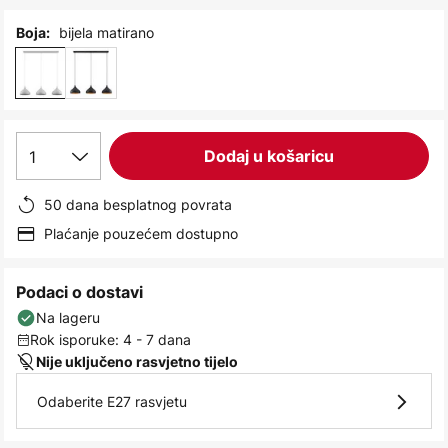
images
gallery
bijela matirano
Boja:
1
Dodaj u košaricu
50 dana besplatnog povrata
Plaćanje pouzećem dostupno
Podaci o dostavi
Na lageru
Rok isporuke: 4 - 7 dana
Nije uključeno rasvjetno tijelo
Odaberite E27 rasvjetu