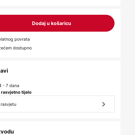
Dodaj u košaricu
latnog povrata
uzećem dostupno
tavi
4 - 7 dana
 rasvjetno tijelo
rasvjetu
izvodu