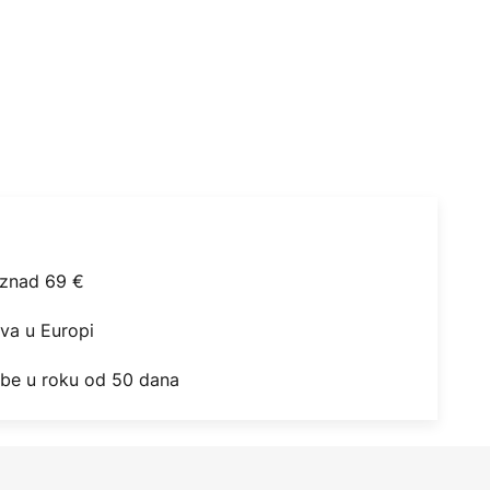
iznad 69 €
ova u Europi
obe u roku od 50 dana