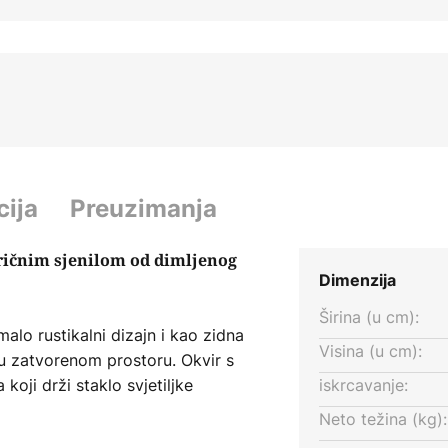
cija
Preuzimanja
eričnim sjenilom od dimljenog
Dimenzija
Širina (u cm):
malo rustikalni dizajn i kao zidna
Visina (u cm):
 u zatvorenom prostoru. Okvir s
koji drži staklo svjetiljke
iskrcavanje:
u površinu. Staklo je, s druge
Neto težina (kg):
su. Mogu se koristiti E27 žarulje