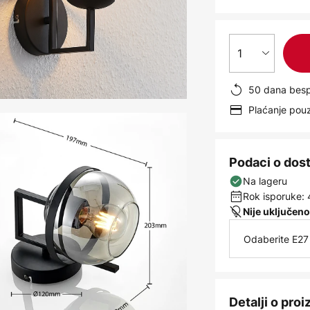
1
50 dana besp
Plaćanje po
Podaci o dos
Na lageru
Rok isporuke: 
Nije uključeno
Odaberite E27 
Detalji o pro