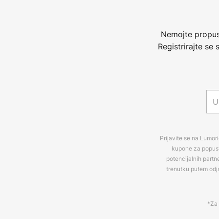
Nemojte propust
Registrirajte se
Prijavite se na Lumori
kupone za popuste
potencijalnih partn
trenutku putem odj
*Za 