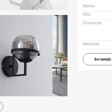
Marka:
SKU:
Dimenzije:
Materijal:
Svi detalj