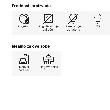
po izboru, ali za dobru vidljivost 
Prednosti proizvoda
žarulje s filament tehnologijom kak
dobroj žarulji sa žarnom niti.
Prigušivo
Prigušivač nije
Žarulja nije
E27
uključen
uključena
Idealno za ove sobe
Dnevni
Blagovaonica
boravak