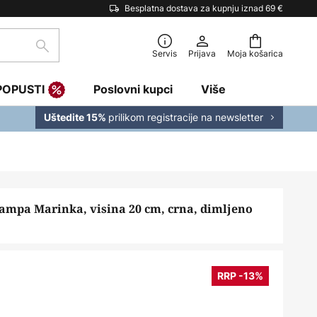
Besplatna dostava za kupnju iznad 69 €
traži
Servis
Prijava
Moja košarica
POPUSTI
Poslovni kupci
Više
prilikom registracije na newsletter
Uštedite 15%
lampa Marinka, visina 20 cm, crna, dimljeno
RRP -13%