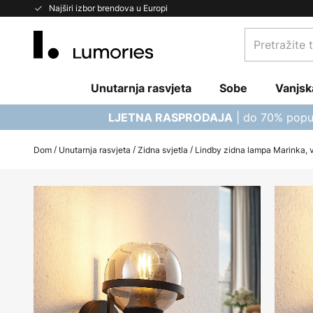
Skip
Najširi izbor brendova u Europi
to
Pretražite
Content
trgovinu...
Unutarnja rasvjeta
Sobe
Vanjsk
| do 70% popu
LJETNA RASPRODAJA
Dom
Unutarnja rasvjeta
Zidna svjetla
Lindby zidna lampa Marinka, v
Skip
to
the
end
of
the
images