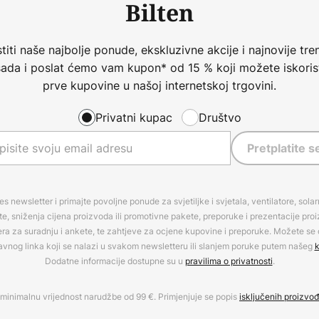
Bilten
iti naše najbolje ponude, ekskluzivne akcije i najnovije tren
 sada i poslat ćemo vam kupon* od 15 % koji možete iskorist
prve kupovine u našoj internetskoj trgovini.
Privatni kupac
Društvo
Pretplatite s
es newsletter i primajte povoljne ponude za svjetiljke i svjetala, ventilatore, sola
, sniženja cijena proizvoda ili promotivne pakete, preporuke i prezentacije pro
era za suradnju i ankete, te zahtjeve za ocjene kupovine i preporuke. Možete se o
avnog linka koji se nalazi u svakom newsletteru ili slanjem poruke putem našeg
k
Dodatne informacije dostupne su u
pravilima o privatnosti
.
minimalnu vrijednost narudžbe od 99 €. Primjenjuje se popis
isključenih proizvo