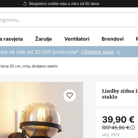
Besplatno vratite robu u roku od 50 dana
a rasvjeta
Žarulje
Ventilatori
Brendovi
sta na više od 20.000 proizvoda*
Uštedite sada
isina 20 cm, crna, dimljeno staklo
Lindby zidna 
staklo
39,90 €
RRP
45,90 €
uklj. PDV