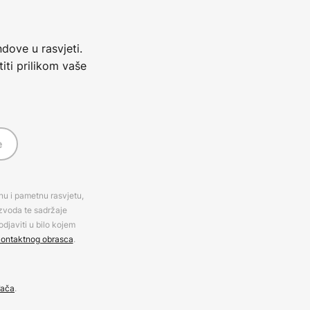
dove u rasvjeti.
iti prilikom vaše
e
rnu i pametnu rasvjetu,
izvoda te sadržaje
djaviti u bilo kojem
ontaktnog obrasca
.
đača
.