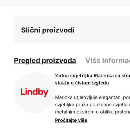
Skip
to
the
beginning
Slični proizvodi
of
the
images
gallery
Pregled proizvoda
Više informa
Zidna svjetiljka Marinka sa sf
stakla u čistom izgledu
Marinka utjelovljuje elegantan, po
svjetiljka pruža pouzdano svjetlo
metalnim okvirom u obliku prstena 
izrađen je od metala i ima mat crn
Pročitajte više
strane, prozirno i ima dimnu nijan